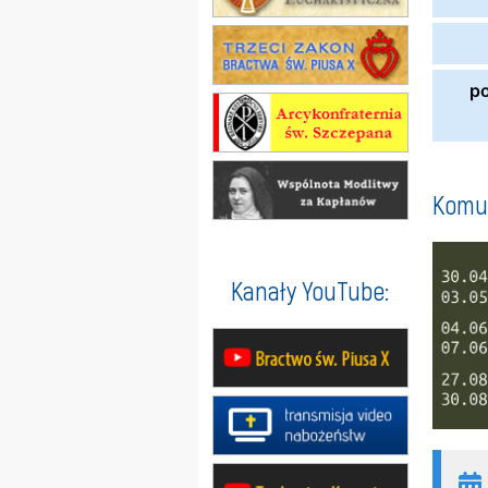
p
Komun
Kanały YouTube: