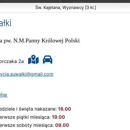
Św. Kajetana, Wyznawcy [3 kl.]
ałki
ca pw. N.M.Panny Królowej Polski
Korczaka 2a
dycja.suwalki@gmail.com
św.
edziele i święta nakazane:
16.00
erwsze piątki miesiąca:
19.00
ierwsze soboty miesiąca:
09.00