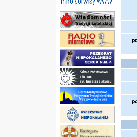
Inne serwisy WWW:
p
p