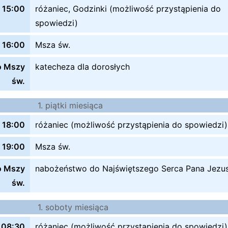
15:00
różaniec, Godzinki (możliwość przystąpienia do
spowiedzi)
16:00
Msza św.
o Mszy
katecheza dla dorosłych
św.
1. piątki miesiąca
18:00
różaniec (możliwość przystąpienia do spowiedzi)
19:00
Msza św.
o Mszy
nabożeństwo do Najświętszego Serca Pana Jezu
św.
1. soboty miesiąca
08:30
różaniec (możliwość przystąpienia do spowiedzi)