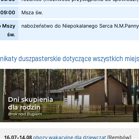
09:00
Msza św.
o Mszy
nabożeństwo do Niepokalanego Serca N.M.Panny
św.
ikaty duszpasterskie dotyczące wszystkich miej
16.07–14.08
obozy wakacyjne dla dziewcząt
[Rembów]