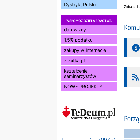
Dystrykt Polski
Zobacz li
WSPOMÓŻ DZIEŁA BRACTWA
Komun
darowizny
1,5% podatku
zakupy w Internecie
zrzutka.pl
kształcenie
seminarzystów
NOWE PROJEKTY
Porz