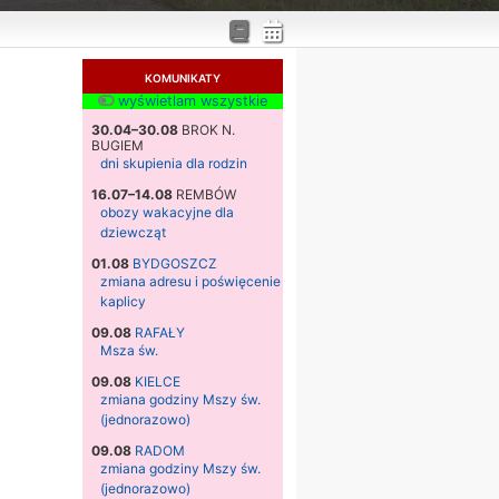
KOMUNIKATY
wyświetlam wszystkie
30.04–30.08
BROK N.
BUGIEM
dni skupienia dla rodzin
16.07–14.08
REMBÓW
obozy wakacyjne dla
dziewcząt
01.08
BYDGOSZCZ
zmiana adresu i poświęcenie
kaplicy
09.08
RAFAŁY
Msza św.
09.08
KIELCE
zmiana godziny Mszy św.
(jednorazowo)
09.08
RADOM
zmiana godziny Mszy św.
(jednorazowo)