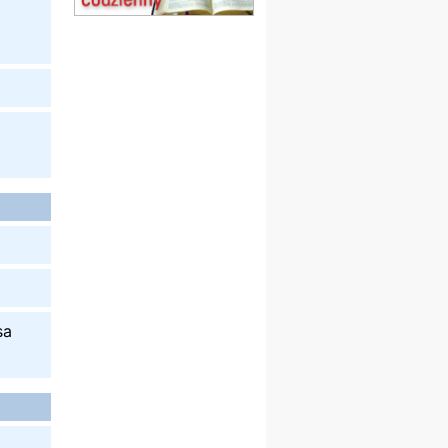
Msza św.
15.08
KOŁOBRZEG
Msza św.
16–22.08
BESKIDY
obóz wędrowny dla
dziewcząt
16.08
KOŁOBRZEG
Msza św.
17–21.08
BAJERZE
rekolekcje franciszkańskie
20–22.08
GNIEZNO →
GIETRZWAŁD
Męska pielgrzymka
rowerowa
22.08
OPOLE
Msza św.
sa
22.08
OPOLE
II Pielgrzymka Tradycji
Katolickiej na Górę św. Anny
23–29.08
BESKIDY
obóz wędrowny dla