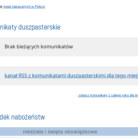
stę
świąt nakazanych w Polsce
ikaty duszpasterskie
Brak bieżących komunikatów
kanał RSS z komunikatami duszpasterskimi dla tego miej
zobacz komunikaty z całego roku dla te
ądek nabożeństw
niedziele i święta obowiązkowe