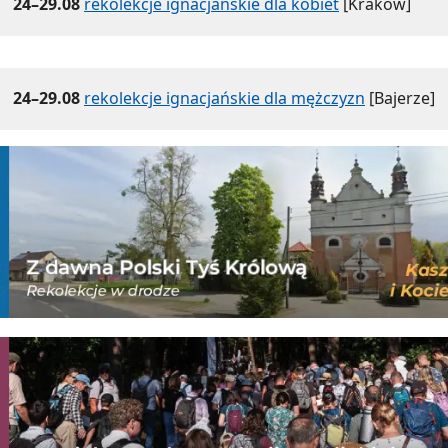
24–29.08
rekolekcje ignacjańskie dla kobiet
[Kraków]
24–29.08
rekolekcje ignacjańskie dla mężczyzn
[Bajerze]