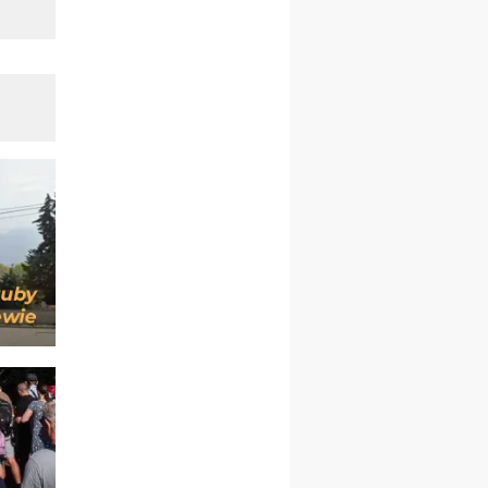
09–14.11
KRAKÓW
rekolekcje ignacjańskie dla
kobiet
09–14.11
BAJERZE
rekolekcje ignacjańskie dla
mężczyzn
23–28.11
WARSZAWA
rekolekcje ignacjańskie dla
kobiet
14–19.12
BAJERZE
rekolekcje ignacjańskie dla
kobiet
14–19.12
WARSZAWA
rekolekcje ignacjańskie dla
mężczyzn
27.12.2026–01.01.2027
ZAWOJA
sylwestrowy wyjazd
integracyjny