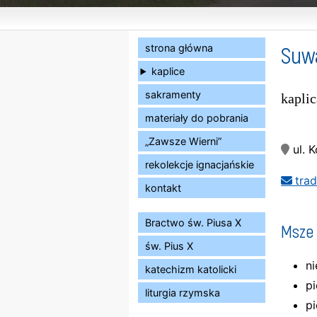
Suw
strona główna
kaplice
sakramenty
kapli
materiały do pobrania
„Zawsze Wierni”
ul. 
rekolekcje ignacjańskie
tra
kontakt
Bractwo św. Piusa X
Msze 
św. Pius X
ni
katechizm katolicki
pi
liturgia rzymska
p