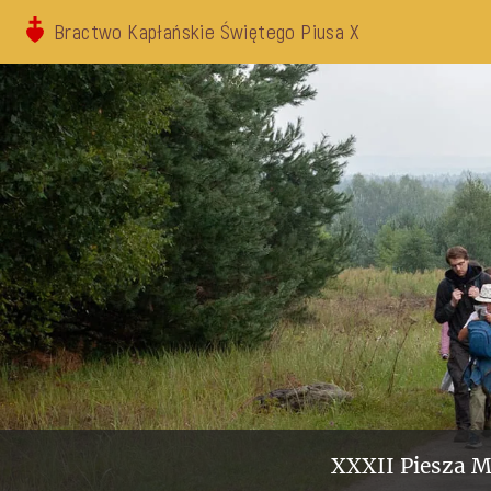
Bractwo Kapłańskie Świętego Piusa X
XXXII Piesza M