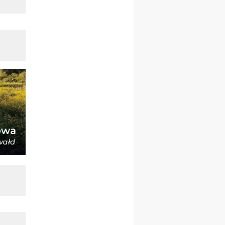
wyjazd z Warszawy na
pielgrzymkę do Gietrzwałdu
14–19.09
DARŁOWO
wyjazd integracyjny
21–26.09
KRAKÓW
rekolekcje ignacjańskie dla
mężczyzn
21–26.09
BAJERZE
rekolekcje ignacjańskie dla
kobiet
21–26.09
KARPACZ
wyjazd integracyjny
05–10.10
BAJERZE
ZMIANA
rekolekcje maryjne dla
kobiet
19–24.10
KRAKÓW
rekolekcje maryjne dla
mężczyzn
26–31.10
WARSZAWA
rekolekcje ignacjańskie dla
kobiet