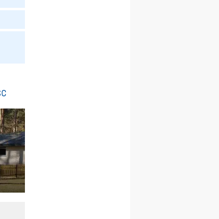
chłopców
24–29.08
KRAKÓW
rekolekcje ignacjańskie dla
kobiet
24–29.08
BAJERZE
rekolekcje ignacjańskie dla
mężczyzn
30.08
RAFAŁY
Msza św.
sc
30.08
GNIEZNO
integracyjne spotkanie
wiernych
07–11.09
KASZUBY
ZMIANA
Rekolekcje w drodze
12.09
OLSZTYN
XII Pielgrzymka Tradycji
Katolickiej do Gietrzwałdu
12.09
wyjazd z Poznania przez
Gniezno i Bydgoszcz na
pielgrzymkę do Gietrzwałdu
12.09