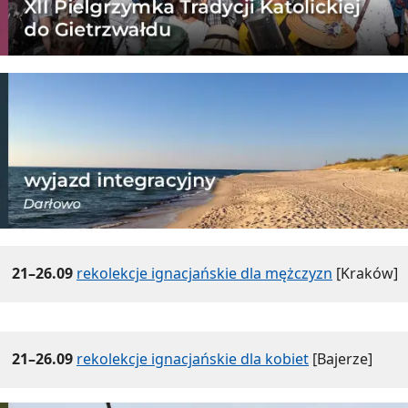
21–26.09
rekolekcje ignacjańskie dla mężczyzn
[Kraków]
21–26.09
rekolekcje ignacjańskie dla kobiet
[Bajerze]