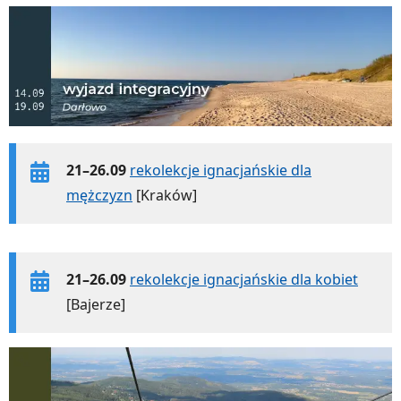
21–26.09
rekolekcje ignacjańskie dla
mężczyzn
[Kraków]
21–26.09
rekolekcje ignacjańskie dla kobiet
[Bajerze]