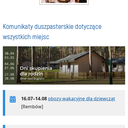
Komunikaty duszpasterskie dotyczące
wszystkich miejsc
16.07–14.08
obozy wakacyjne dla dziewcząt
[Rembów]