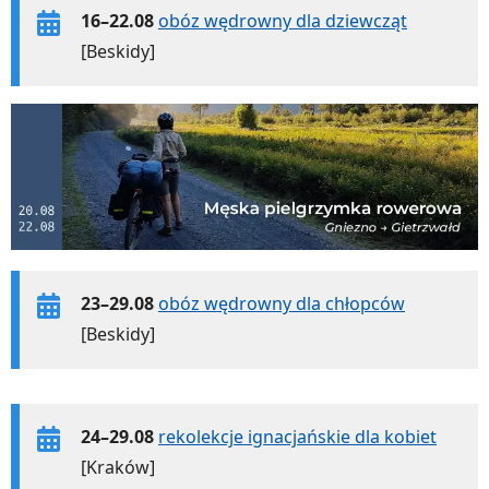
16–22.08
obóz wędrowny dla dziewcząt
[Beskidy]
23–29.08
obóz wędrowny dla chłopców
[Beskidy]
24–29.08
rekolekcje ignacjańskie dla kobiet
[Kraków]