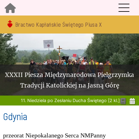
Bractwo Kapłańskie Świętego Piusa X
XXXII Piesza Międzynarodowa Pielgrzymka
Tradycji Katolickiej na Jasną Górę
11. Niedziela po Zesłaniu Ducha Świętego [2 kl.]
Gdynia
przeorat Niepokalanego Serca NMPanny