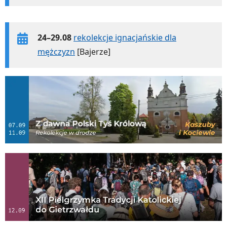
24–29.08
rekolekcje ignacjańskie dla
mężczyzn
[Bajerze]