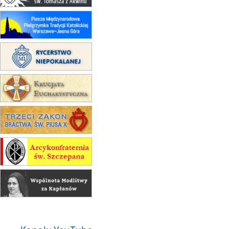
(jednorazowo)
15.08
KOŁOBRZEG
Msza św.
16–22.08
BESKIDY
obóz wędrowny dla dziewcząt
16.08
KOŁOBRZEG
Msza św.
16.08
KATOWICE
integracyjne spotkanie wiernych
17–21.08
BAJERZE
rekolekcje franciszkańskie
20–22.08
GNIEZNO →
GIETRZWAŁD
Męska pielgrzymka rowerowa
22.08
OPOLE
Msza św.
22.08
OPOLE
II Pielgrzymka Tradycji Katolickiej
na Górę św. Anny
23–29.08
BESKIDY
obóz wędrowny dla chłopców