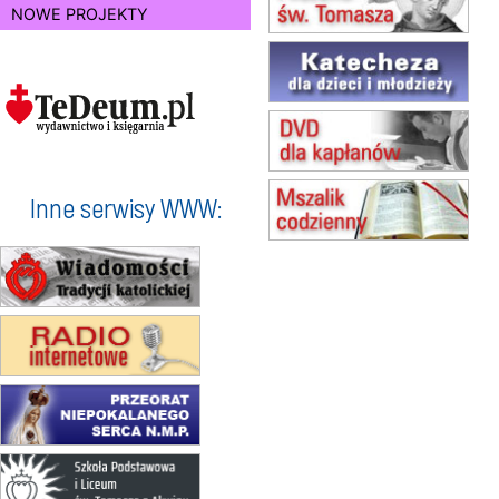
15.08
RADOM
NOWE PROJEKTY
Msza św.
15.08
KIELCE
Msza św.
15.08
BUKOWIEC
zmiana godziny Mszy św.
(jednorazowo)
15.08
SZCZECIN
zmiana godziny Mszy św.
Inne serwisy WWW:
(jednorazowo)
15.08
TCZEW
zmiana godziny Mszy św.
(jednorazowo)
15.08
NOWY SĄCZ
zmiana porządku nabożeństw
(jednorazowo)
15.08
KROSNO
Msza św.
15.08
CZĘSTOCHOWA
Msza św.
15.08
KRAKÓW
zmiana porządku nabożeństw