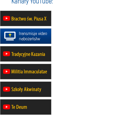
Kanały YouTube:
24–29.08
KRAKÓW
rekolekcje ignacjańskie dla kobiet
24–29.08
BAJERZE
rekolekcje ignacjańskie dla
mężczyzn
30.08
RAFAŁY
Msza św.
30.08
GNIEZNO
integracyjne spotkanie wiernych
07–11.09
KASZUBY
ZMIANA
Rekolekcje w drodze
12.09
OLSZTYN
XII Pielgrzymka Tradycji
Katolickiej do Gietrzwałdu
12.09
wyjazd z Poznania przez
Gniezno i Bydgoszcz na
pielgrzymkę do Gietrzwałdu
12.09
wyjazd z Warszawy na
pielgrzymkę do Gietrzwałdu