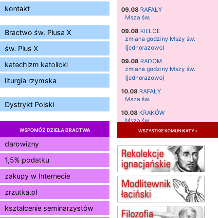
kontakt
09.08
RAFAŁY
Msza św.
09.08
KIELCE
Bractwo św. Piusa X
zmiana godziny Mszy św.
(jednorazowo)
św. Pius X
09.08
RADOM
katechizm katolicki
zmiana godziny Mszy św.
(jednorazowo)
liturgia rzymska
10.08
RAFAŁY
Msza św.
Dystrykt Polski
10.08
KRAKÓW
Msza św.
WSPOMÓŻ DZIEŁA BRACTWA
wszystkie komunikaty »
11.08
KRAKÓW
Msza św.
darowizny
12.08
KRAKÓW
1,5% podatku
Msza św.
zakupy w Internecie
13.08
KRAKÓW
Msza św.
zrzutka.pl
15.08
JASTRZĘBIE-ZDRÓJ
Msza św.
kształcenie seminarzystów