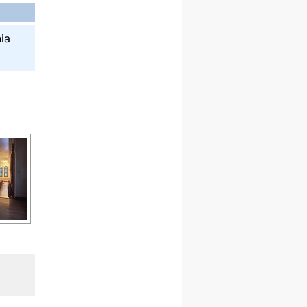
Msza św.
30.08
GNIEZNO
integracyjne spotkanie
ia
wiernych
07–11.09
KASZUBY
ZMIANA
Rekolekcje w drodze
12.09
OLSZTYN
XII Pielgrzymka Tradycji
Katolickiej do Gietrzwałdu
12.09
wyjazd z Poznania przez
Gniezno i Bydgoszcz na
pielgrzymkę do Gietrzwałdu
12.09
wyjazd z Warszawy na
pielgrzymkę do Gietrzwałdu
14–19.09
DARŁOWO
wyjazd integracyjny
21–26.09
KRAKÓW
rekolekcje ignacjańskie dla
mężczyzn