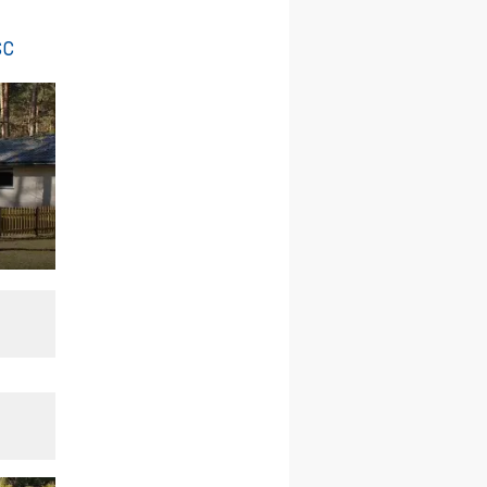
21–26.09
BAJERZE
rekolekcje ignacjańskie dla
sc
kobiet
21–26.09
KARPACZ
wyjazd integracyjny
05–10.10
BAJERZE
ZMIANA
rekolekcje maryjne dla
kobiet
19–24.10
KRAKÓW
rekolekcje maryjne dla
mężczyzn
26–31.10
WARSZAWA
rekolekcje ignacjańskie dla
kobiet
09–14.11
KRAKÓW
rekolekcje ignacjańskie dla
kobiet
09–14.11
BAJERZE
rekolekcje ignacjańskie dla
mężczyzn
23–28.11
WARSZAWA
rekolekcje ignacjańskie dla