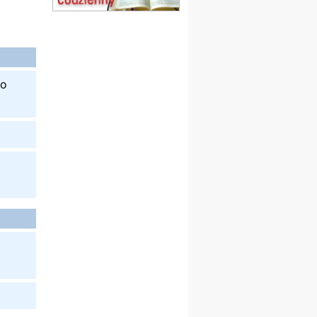
obóz wędrowny dla
dziewcząt
16.08
KOŁOBRZEG
Msza św.
17–21.08
BAJERZE
rekolekcje franciszkańskie
do
20–22.08
GNIEZNO →
GIETRZWAŁD
Męska pielgrzymka
rowerowa
22.08
OPOLE
Msza św.
23–29.08
BESKIDY
obóz wędrowny dla
chłopców
24–29.08
KRAKÓW
rekolekcje ignacjańskie dla
kobiet
24–29.08
BAJERZE
rekolekcje ignacjańskie dla
mężczyzn
30.08
RAFAŁY