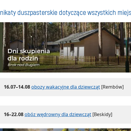
ikaty duszpasterskie dotyczące wszystkich miej
16.07–14.08
obozy wakacyjne dla dziewcząt
[Rembów]
16–22.08
obóz wędrowny dla dziewcząt
[Beskidy]