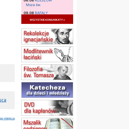
06.08
RZESZÓW
Msza św.
09.08
RAFAŁY
Msza św.
wszystkie komunikaty »
09.08
KIELCE
zmiana godziny Mszy św.
(jednorazowo)
09.08
RADOM
zmiana godziny Mszy św.
(jednorazowo)
10.08
RAFAŁY
Msza św.
15.08
JASTRZĘBIE-ZDRÓJ
Msza św.
15.08
RADOM
Msza św.
sca
15.08
KIELCE
Msza św.
15.08
KOŁOBRZEG
Msza św.
go miejsca
16–22.08
BESKIDY