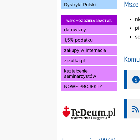
Msze 
Dystrykt Polski
ni
WSPOMÓŻ DZIEŁA BRACTWA
pi
darowizny
s
1,5% podatku
zakupy w Internecie
Komun
zrzutka.pl
kształcenie
seminarzystów
NOWE PROJEKTY