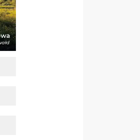
kobiet
14–19.12
BAJERZE
rekolekcje ignacjańskie dla
kobiet
14–19.12
WARSZAWA
rekolekcje ignacjańskie dla
mężczyzn
27.12.2026–01.01.2027
ZAWOJA
sylwestrowy wyjazd
integracyjny