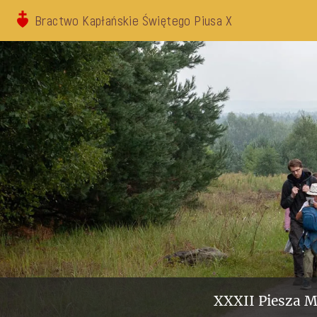
Bractwo Kapłańskie Świętego Piusa X
XXXII Piesza M