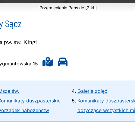
Przemienienie Pańskie [2 kl.]
y Sącz
a pw. św. Kingi
Zygmuntowska 15
Msze św.
Galeria zdjęć
Komunikaty duszpasterskie
Komunikaty duszpastersk
Porządek nabożeństw
dotyczące wszystkich mi