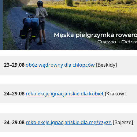
23–29.08
obóz wędrowny dla chłopców
[Beskidy]
24–29.08
rekolekcje ignacjańskie dla kobiet
[Kraków]
24–29.08
rekolekcje ignacjańskie dla mężczyzn
[Bajerze]