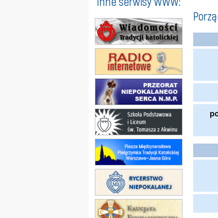
Inne serwisy WWW:
Porz
p