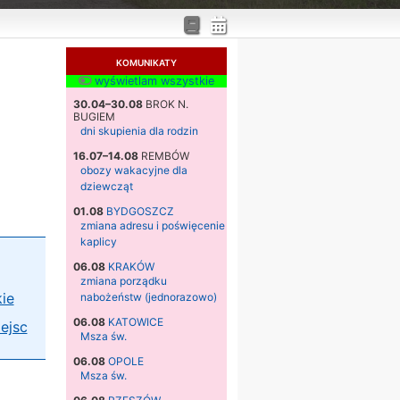
KOMUNIKATY
wyświetlam wszystkie
30.04–30.08
BROK N.
BUGIEM
dni skupienia dla rodzin
16.07–14.08
REMBÓW
obozy wakacyjne dla
dziewcząt
01.08
BYDGOSZCZ
zmiana adresu i poświęcenie
kaplicy
06.08
KRAKÓW
zmiana porządku
ie
nabożeństw (jednorazowo)
06.08
KATOWICE
ejsc
Msza św.
06.08
OPOLE
Msza św.