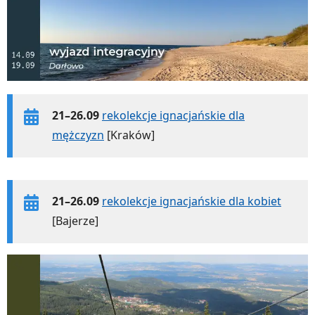
21–26.09
rekolekcje ignacjańskie dla
mężczyzn
[Kraków]
21–26.09
rekolekcje ignacjańskie dla kobiet
[Bajerze]