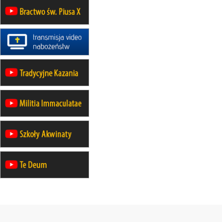
12.09
wyjazd z Poznania przez
Gniezno i Bydgoszcz na
pielgrzymkę do Gietrzwałdu
12.09
wyjazd z Warszawy na
pielgrzymkę do Gietrzwałdu
14–19.09
DARŁOWO
wyjazd integracyjny
21–26.09
KRAKÓW
rekolekcje ignacjańskie dla
mężczyzn
21–26.09
BAJERZE
rekolekcje ignacjańskie dla kobiet
21–26.09
KARPACZ
wyjazd integracyjny
05–10.10
BAJERZE
ZMIANA
rekolekcje maryjne dla kobiet
19–24.10
KRAKÓW
rekolekcje maryjne dla mężczyzn
26–31.10
WARSZAWA