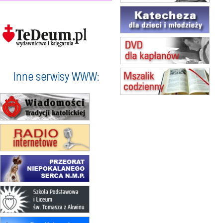
15.08
TCZEW
zmiana godziny Mszy św.
(jednorazowo)
15.08
NOWY SĄCZ
zmiana porządku nabożeństw
(jednorazowo)
15.08
KROSNO
Inne serwisy WWW:
Msza św.
15.08
CZĘSTOCHOWA
Msza św.
15.08
KOŁOBRZEG
Msza św.
16–22.08
BESKIDY
obóz wędrowny dla dziewcząt
16.08
KOŁOBRZEG
Msza św.
17–21.08
BAJERZE
rekolekcje franciszkańskie
20–22.08
GNIEZNO →
GIETRZWAŁD
Męska pielgrzymka rowerowa