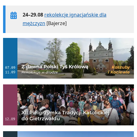
24–29.08
rekolekcje ignacjańskie dla
mężczyzn
[Bajerze]