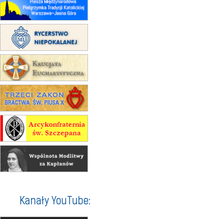
22.08
OPOLE
Msza św.
22.08
OPOLE
II Pielgrzymka Tradycji Katolickiej
na Górę św. Anny
23–29.08
BESKIDY
obóz wędrowny dla chłopców
24–29.08
KRAKÓW
rekolekcje ignacjańskie dla kobiet
24–29.08
BAJERZE
rekolekcje ignacjańskie dla
mężczyzn
30.08
RAFAŁY
Msza św.
30.08
GNIEZNO
integracyjne spotkanie wiernych
07–11.09
KASZUBY
ZMIANA
Rekolekcje w drodze
12.09
OLSZTYN
Kanały YouTube:
XII Pielgrzymka Tradycji
Katolickiej do Gietrzwałdu