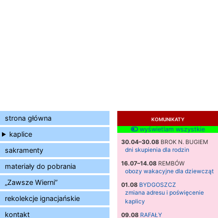
strona główna
KOMUNIKATY
wyświetlam wszystkie
kaplice
30.04–30.08
BROK N. BUGIEM
sakramenty
dni skupienia dla rodzin
16.07–14.08
REMBÓW
materiały do pobrania
obozy wakacyjne dla dziewcząt
„Zawsze Wierni”
01.08
BYDGOSZCZ
zmiana adresu i poświęcenie
rekolekcje ignacjańskie
kaplicy
kontakt
09.08
RAFAŁY