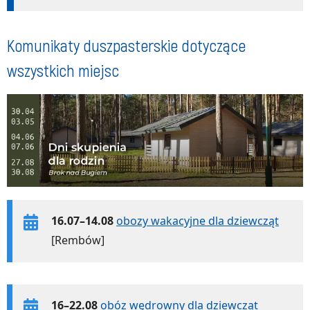
Komunikaty duszpasterskie dotyczące
wszystkich miejsc
16.07–14.08
obozy wakacyjne dla dziewcząt
[Rembów]
16–22.08
obóz wędrowny dla dziewcząt