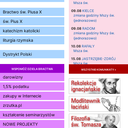
Msza św.
09.08
KIELCE
Bractwo św. Piusa X
zmiana godziny Mszy św.
(jednorazowo)
św. Pius X
09.08
RADOM
katechizm katolicki
zmiana godziny Mszy św.
(jednorazowo)
liturgia rzymska
10.08
RAFAŁY
Msza św.
Dystrykt Polski
15.08
JASTRZĘBIE-ZDRÓJ
Msza św.
WSPOMÓŻ DZIEŁA BRACTWA
wszystkie komunikaty »
15.08
RADOM
Msza św.
darowizny
15.08
KIELCE
1,5% podatku
Msza św.
zakupy w Internecie
15.08
BUKOWIEC
zmiana godziny Mszy św.
zrzutka.pl
(jednorazowo)
15.08
SZCZECIN
kształcenie seminarzystów
zmiana godziny Mszy św.
NOWE PROJEKTY
(jednorazowo)