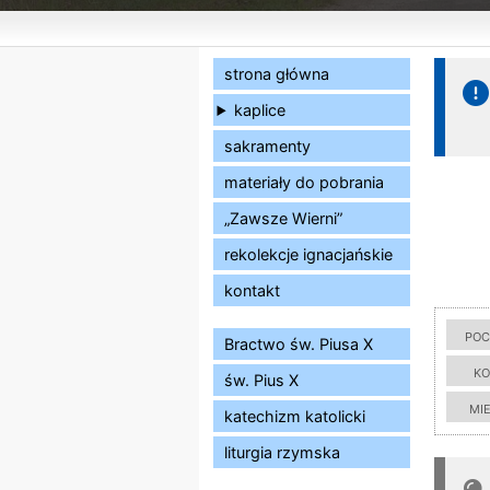
strona główna
kaplice
sakramenty
materiały do pobrania
„Zawsze Wierni”
rekolekcje ignacjańskie
kontakt
poc
Bractwo św. Piusa X
ko
św. Pius X
mi
katechizm katolicki
liturgia rzymska