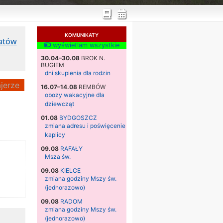
KOMUNIKATY
katów
wyświetlam wszystkie
30.04–30.08
BROK N.
BUGIEM
dni skupienia dla rodzin
jerze
16.07–14.08
REMBÓW
obozy wakacyjne dla
dziewcząt
01.08
BYDGOSZCZ
zmiana adresu i poświęcenie
kaplicy
09.08
RAFAŁY
Msza św.
09.08
KIELCE
zmiana godziny Mszy św.
(jednorazowo)
09.08
RADOM
zmiana godziny Mszy św.
(jednorazowo)