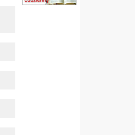
Msza św.
15.08
KOŁOBRZEG
Msza św.
16–22.08
BESKIDY
obóz wędrowny dla
dziewcząt
16.08
KOŁOBRZEG
Msza św.
17–21.08
BAJERZE
rekolekcje franciszkańskie
20–22.08
GNIEZNO →
GIETRZWAŁD
Męska pielgrzymka
rowerowa
22.08
OPOLE
Msza św.
22.08
OPOLE
II Pielgrzymka Tradycji
Katolickiej na Górę św. Anny
23–29.08
BESKIDY
obóz wędrowny dla