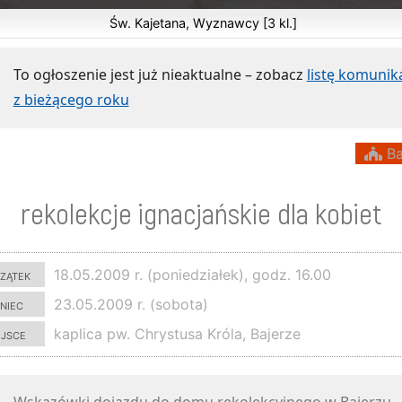
Św. Kajetana, Wyznawcy [3 kl.]
To ogłoszenie jest już nieaktualne – zobacz
listę komuni
z bieżącego roku
Ba
rekolekcje ignacjańskie dla kobiet
zątek
18.05.2009 r. (poniedziałek), godz. 16.00
niec
23.05.2009 r. (sobota)
ejsce
kaplica pw. Chrystusa Króla, Bajerze