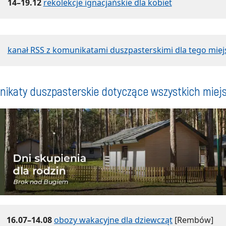
14–19.12
rekolekcje ignacjańskie dla kobiet
kanał RSS z komunikatami duszpasterskimi dla tego miej
ikaty duszpasterskie dotyczące wszystkich miej
16.07–14.08
obozy wakacyjne dla dziewcząt
[Rembów]