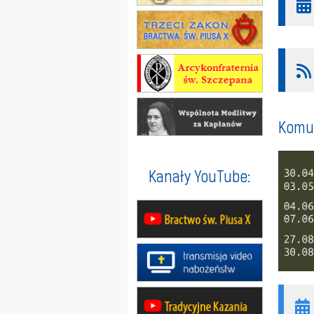
Komun
Kanały YouTube: