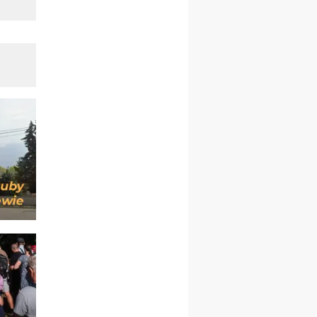
09–14.11
KRAKÓW
rekolekcje ignacjańskie dla
kobiet
09–14.11
BAJERZE
rekolekcje ignacjańskie dla
mężczyzn
23–28.11
WARSZAWA
rekolekcje ignacjańskie dla
kobiet
14–19.12
BAJERZE
rekolekcje ignacjańskie dla
kobiet
14–19.12
WARSZAWA
rekolekcje ignacjańskie dla
mężczyzn
27.12.2026–01.01.2027
ZAWOJA
sylwestrowy wyjazd
integracyjny