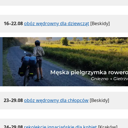
16–22.08
obóz wędrowny dla dziewcząt
[Beskidy]
23–29.08
obóz wędrowny dla chłopców
[Beskidy]
24–29.08
rekolekcje ignacjańskie dla kobiet
[Kraków]