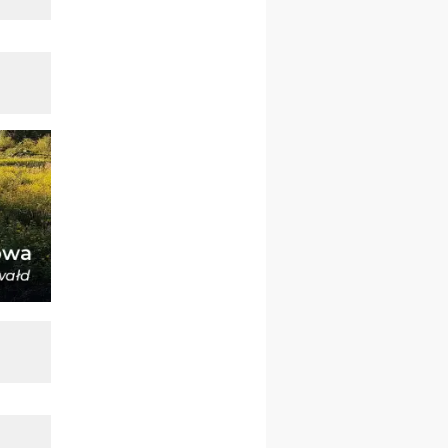
wyjazd z Warszawy na
pielgrzymkę do Gietrzwałdu
14–19.09
DARŁOWO
wyjazd integracyjny
21–26.09
KRAKÓW
rekolekcje ignacjańskie dla
mężczyzn
21–26.09
BAJERZE
rekolekcje ignacjańskie dla
kobiet
21–26.09
KARPACZ
wyjazd integracyjny
05–10.10
BAJERZE
ZMIANA
rekolekcje maryjne dla
kobiet
19–24.10
KRAKÓW
rekolekcje maryjne dla
mężczyzn
26–31.10
WARSZAWA
rekolekcje ignacjańskie dla
kobiet