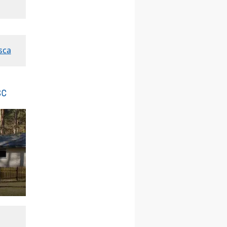
chłopców
24–29.08
KRAKÓW
rekolekcje ignacjańskie dla
kobiet
24–29.08
BAJERZE
sca
rekolekcje ignacjańskie dla
mężczyzn
30.08
RAFAŁY
Msza św.
sc
30.08
GNIEZNO
integracyjne spotkanie
wiernych
07–11.09
KASZUBY
ZMIANA
Rekolekcje w drodze
12.09
OLSZTYN
XII Pielgrzymka Tradycji
Katolickiej do Gietrzwałdu
12.09
wyjazd z Poznania przez
Gniezno i Bydgoszcz na
pielgrzymkę do Gietrzwałdu
12.09