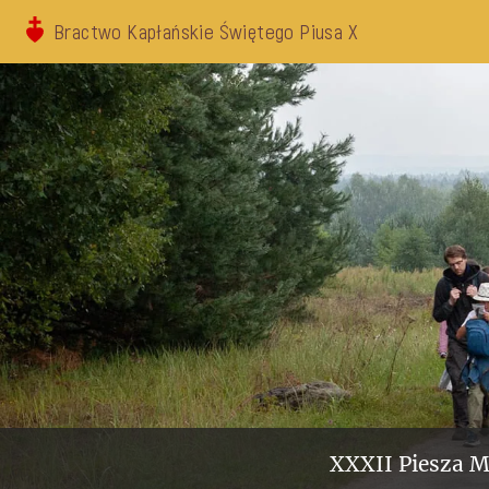
Bractwo Kapłańskie Świętego Piusa X
XXXII Piesza M