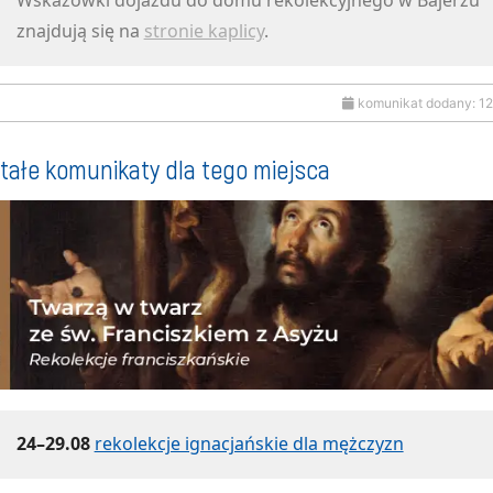
Wskazówki dojazdu do domu rekolekcyjnego w Bajerzu
znajdują się na
stronie kaplicy
.
komunikat dodany: 1
tałe komunikaty dla tego miejsca
24–29.08
rekolekcje ignacjańskie dla mężczyzn