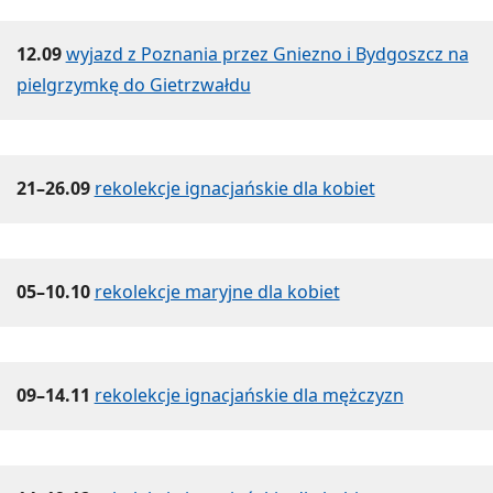
12.09
wyjazd z Poznania przez Gniezno i Bydgoszcz na
pielgrzymkę do Gietrzwałdu
21–26.09
rekolekcje ignacjańskie dla kobiet
05–10.10
rekolekcje maryjne dla kobiet
09–14.11
rekolekcje ignacjańskie dla mężczyzn