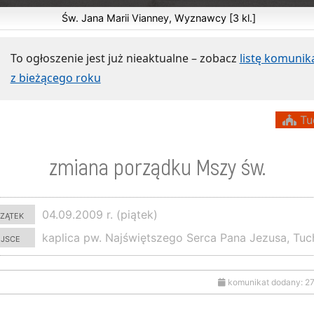
Św. Jana Marii Vianney, Wyznawcy [3 kl.]
To ogłoszenie jest już nieaktualne – zobacz
listę komuni
z bieżącego roku
Tu
zmiana porządku Mszy św.
zątek
04.09.2009 r. (piątek)
ejsce
kaplica pw. Najświętszego Serca Pana Jezusa, Tu
komunikat dodany: 2