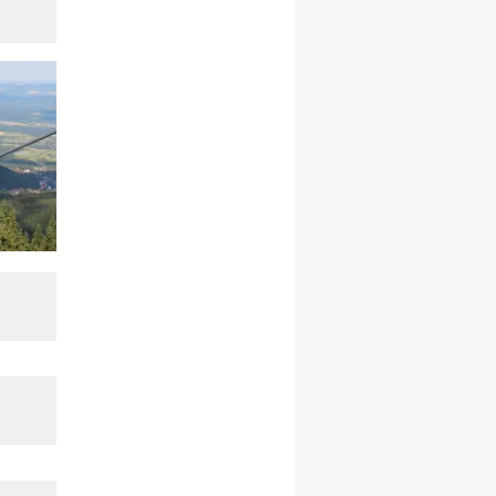
rekolekcje ignacjańskie dla
kobiet
09–14.11
KRAKÓW
rekolekcje ignacjańskie dla
kobiet
09–14.11
BAJERZE
rekolekcje ignacjańskie dla
mężczyzn
23–28.11
WARSZAWA
rekolekcje ignacjańskie dla
kobiet
14–19.12
BAJERZE
rekolekcje ignacjańskie dla
kobiet
14–19.12
WARSZAWA
rekolekcje ignacjańskie dla
mężczyzn
27.12.2026–01.01.2027
ZAWOJA
sylwestrowy wyjazd
integracyjny