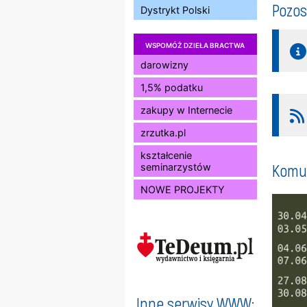
Pozos
Dystrykt Polski
WSPOMÓŻ DZIEŁA BRACTWA
darowizny
1,5% podatku
zakupy w Internecie
zrzutka.pl
kształcenie
Komun
seminarzystów
NOWE PROJEKTY
Inne serwisy WWW: