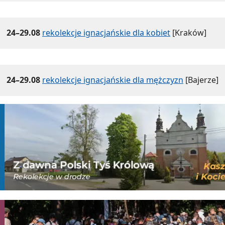
24–29.08
rekolekcje ignacjańskie dla kobiet
[Kraków]
24–29.08
rekolekcje ignacjańskie dla mężczyzn
[Bajerze]