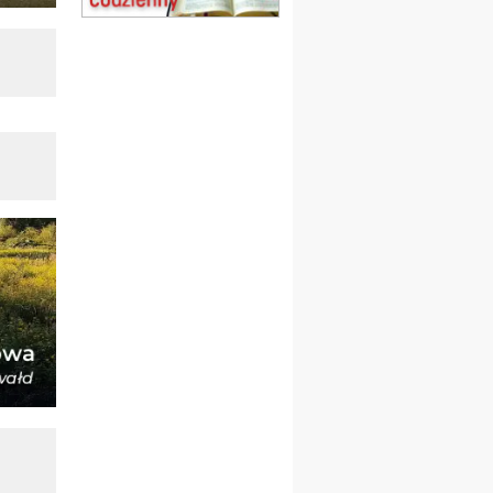
Msza św.
15.08
CZĘSTOCHOWA
Msza św.
15.08
KOŁOBRZEG
Msza św.
16–22.08
BESKIDY
obóz wędrowny dla
dziewcząt
16.08
KOŁOBRZEG
Msza św.
17–21.08
BAJERZE
rekolekcje franciszkańskie
20–22.08
GNIEZNO →
GIETRZWAŁD
Męska pielgrzymka
rowerowa
22.08
OPOLE
Msza św.
22.08
OPOLE
II Pielgrzymka Tradycji
Katolickiej na Górę św. Anny