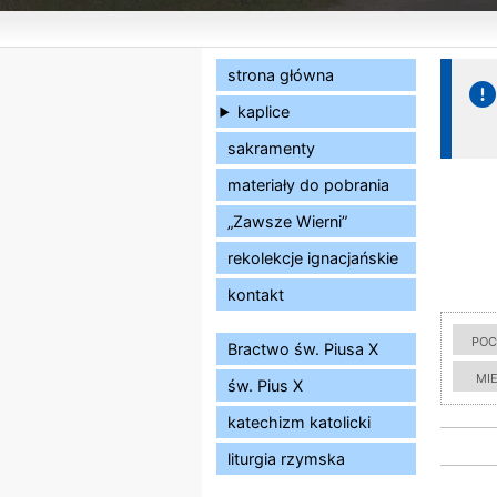
strona główna
kaplice
sakramenty
materiały do pobrania
„Zawsze Wierni”
rekolekcje ignacjańskie
kontakt
poc
Bractwo św. Piusa X
mi
św. Pius X
katechizm katolicki
liturgia rzymska