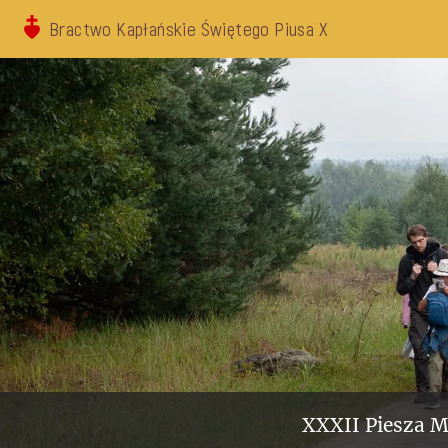
Bractwo Kapłańskie Świętego Piusa X
XXXII Piesza M