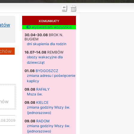
KOMUNIKATY
katów
wyświetlam wszystkie
30.04–30.08
BROK N.
BUGIEM
dni skupienia dla rodzin
chów
16.07–14.08
REMBÓW
obozy wakacyjne dla
dziewcząt
01.08
BYDGOSZCZ
zmiana adresu i poświęcenie
kaplicy
09.08
RAFAŁY
Msza św.
chów
09.08
KIELCE
zmiana godziny Mszy św.
(jednorazowo)
7.08.2009
09.08
RADOM
zmiana godziny Mszy św.
(jednorazowo)