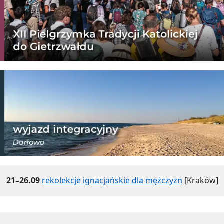
21–26.09
rekolekcje ignacjańskie dla mężczyzn
[Kraków]