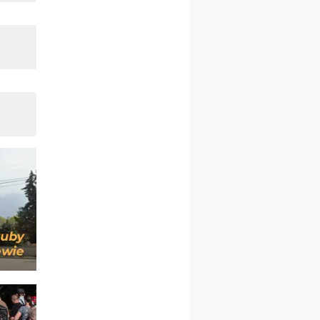
23–29.08
BESKIDY
obóz wędrowny dla
chłopców
24–29.08
KRAKÓW
rekolekcje ignacjańskie dla
kobiet
24–29.08
BAJERZE
rekolekcje ignacjańskie dla
mężczyzn
30.08
RAFAŁY
Msza św.
30.08
GNIEZNO
integracyjne spotkanie
wiernych
07–11.09
KASZUBY
ZMIANA
Rekolekcje w drodze
12.09
OLSZTYN
XII Pielgrzymka Tradycji
Katolickiej do Gietrzwałdu
12.09
wyjazd z Poznania przez
Gniezno i Bydgoszcz na