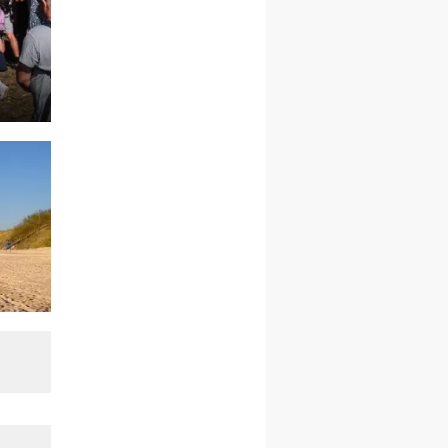
pielgrzymkę do Gietrzwałdu
12.09
wyjazd z Warszawy na
pielgrzymkę do Gietrzwałdu
14–19.09
DARŁOWO
wyjazd integracyjny
21–26.09
KRAKÓW
rekolekcje ignacjańskie dla
mężczyzn
21–26.09
BAJERZE
rekolekcje ignacjańskie dla
kobiet
21–26.09
KARPACZ
wyjazd integracyjny
05–10.10
BAJERZE
ZMIANA
rekolekcje maryjne dla
kobiet
19–24.10
KRAKÓW
rekolekcje maryjne dla
mężczyzn
26–31.10
WARSZAWA