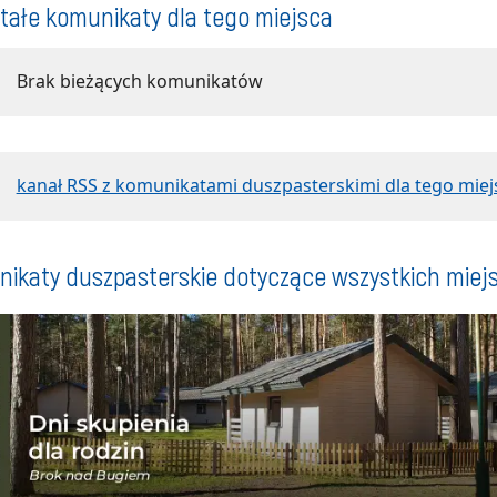
tałe komunikaty dla tego miejsca
Brak bieżących komunikatów
kanał RSS z komunikatami duszpasterskimi dla tego miej
ikaty duszpasterskie dotyczące wszystkich miej