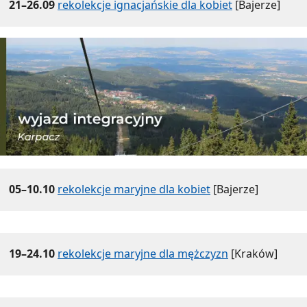
21–26.09
rekolekcje ignacjańskie dla kobiet
[Bajerze]
05–10.10
rekolekcje maryjne dla kobiet
[Bajerze]
19–24.10
rekolekcje maryjne dla mężczyzn
[Kraków]