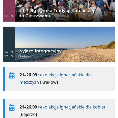
21–26.09
rekolekcje ignacjańskie dla
mężczyzn
[Kraków]
21–26.09
rekolekcje ignacjańskie dla kobiet
[Bajerze]