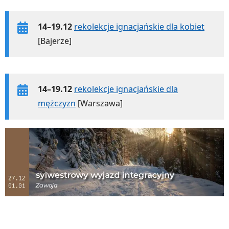
14–19.12
rekolekcje ignacjańskie dla kobiet
[Bajerze]
14–19.12
rekolekcje ignacjańskie dla
mężczyzn
[Warszawa]