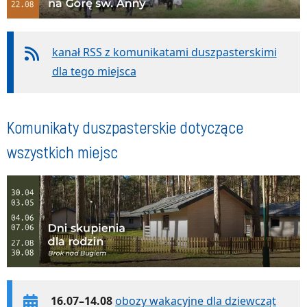
kanał RSS z komunikatami duszpasterskimi
dla tego miejsca
Komunikaty duszpasterskie dotyczące
wszystkich miejsc
16.07–14.08
obozy wakacyjne dla dziewcząt