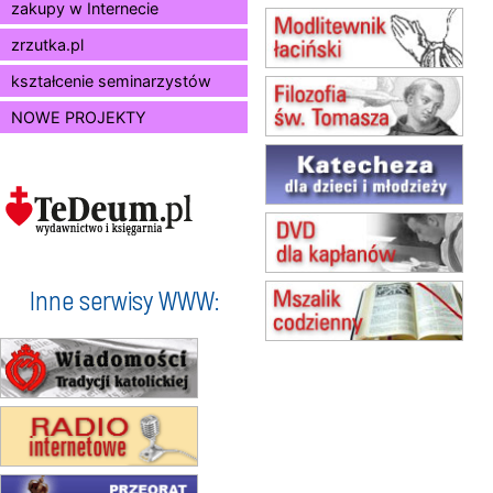
zakupy w Internecie
15.08
BUKOWIEC
zmiana godziny Mszy św.
zrzutka.pl
(jednorazowo)
15.08
SZCZECIN
kształcenie seminarzystów
zmiana godziny Mszy św.
NOWE PROJEKTY
(jednorazowo)
15.08
TCZEW
zmiana godziny Mszy św.
(jednorazowo)
15.08
NOWY SĄCZ
zmiana porządku nabożeństw
(jednorazowo)
15.08
KROSNO
Inne serwisy WWW:
Msza św.
15.08
KOŁOBRZEG
Msza św.
16–22.08
BESKIDY
obóz wędrowny dla dziewcząt
16.08
KOŁOBRZEG
Msza św.
17–21.08
BAJERZE