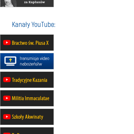
12.09
OLSZTYN
XII Pielgrzymka Tradycji
Katolickiej do Gietrzwałdu
Kanały YouTube:
12.09
wyjazd z Poznania przez
Gniezno i Bydgoszcz na
pielgrzymkę do Gietrzwałdu
12.09
wyjazd z Warszawy na
pielgrzymkę do Gietrzwałdu
14–19.09
DARŁOWO
wyjazd integracyjny
21–26.09
KRAKÓW
rekolekcje ignacjańskie dla
mężczyzn
21–26.09
BAJERZE
rekolekcje ignacjańskie dla kobiet
21–26.09
KARPACZ
wyjazd integracyjny
05–10.10
BAJERZE
ZMIANA
rekolekcje maryjne dla kobiet