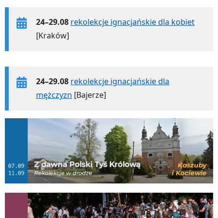
24–29.08
rekolekcje ignacjańskie dla kobiet
[Kraków]
24–29.08
rekolekcje ignacjańskie dla
mężczyzn
[Bajerze]