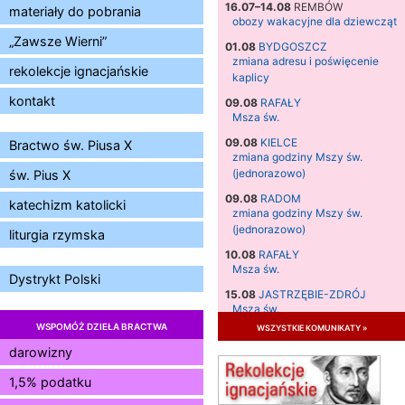
16.07–14.08
REMBÓW
materiały do pobrania
obozy wakacyjne dla dziewcząt
„Zawsze Wierni”
01.08
BYDGOSZCZ
zmiana adresu i poświęcenie
rekolekcje ignacjańskie
kaplicy
kontakt
09.08
RAFAŁY
Msza św.
09.08
KIELCE
Bractwo św. Piusa X
zmiana godziny Mszy św.
(jednorazowo)
św. Pius X
09.08
RADOM
katechizm katolicki
zmiana godziny Mszy św.
(jednorazowo)
liturgia rzymska
10.08
RAFAŁY
Msza św.
Dystrykt Polski
15.08
JASTRZĘBIE-ZDRÓJ
Msza św.
WSPOMÓŻ DZIEŁA BRACTWA
wszystkie komunikaty »
15.08
RADOM
Msza św.
darowizny
15.08
KIELCE
1,5% podatku
Msza św.