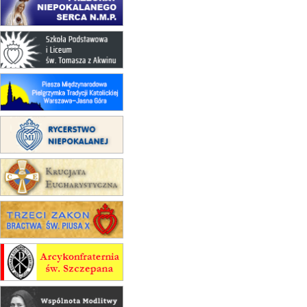
rekolekcje franciszkańskie
20–22.08
GNIEZNO →
GIETRZWAŁD
Męska pielgrzymka rowerowa
22.08
OPOLE
Msza św.
22.08
OPOLE
II Pielgrzymka Tradycji Katolickiej
na Górę św. Anny
23–29.08
BESKIDY
obóz wędrowny dla chłopców
24–29.08
KRAKÓW
rekolekcje ignacjańskie dla kobiet
24–29.08
BAJERZE
rekolekcje ignacjańskie dla
mężczyzn
30.08
RAFAŁY
Msza św.
30.08
GNIEZNO
integracyjne spotkanie wiernych
07–11.09
KASZUBY
ZMIANA
Rekolekcje w drodze