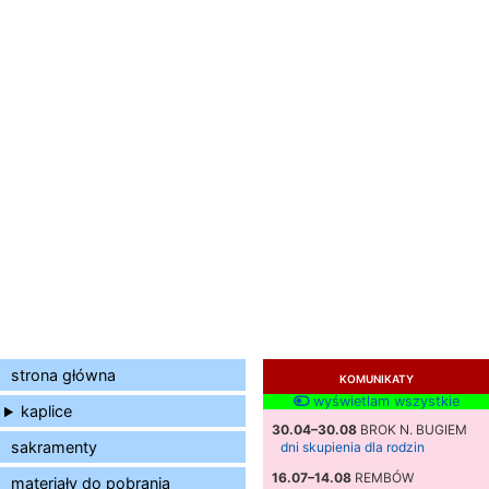
strona główna
KOMUNIKATY
wyświetlam wszystkie
kaplice
30.04–30.08
BROK N. BUGIEM
sakramenty
dni skupienia dla rodzin
16.07–14.08
REMBÓW
materiały do pobrania