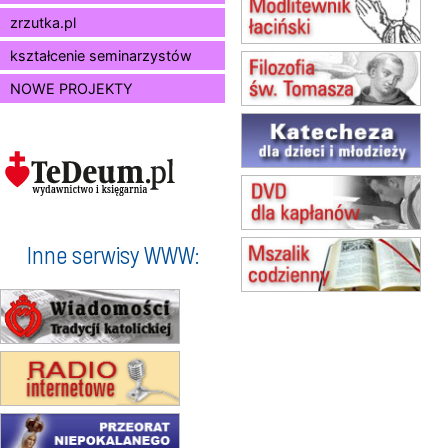
10.08
RAFAŁY
zrzutka.pl
Msza św.
15.08
JASTRZĘBIE-ZDRÓJ
kształcenie seminarzystów
Msza św.
NOWE PROJEKTY
15.08
RADOM
Msza św.
15.08
KIELCE
Msza św.
15.08
KOŁOBRZEG
Msza św.
16–22.08
BESKIDY
obóz wędrowny dla dziewcząt
Inne serwisy WWW:
16.08
KOŁOBRZEG
Msza św.
17–21.08
BAJERZE
rekolekcje franciszkańskie
20–22.08
GNIEZNO →
GIETRZWAŁD
Męska pielgrzymka rowerowa
22.08
OPOLE
Msza św.