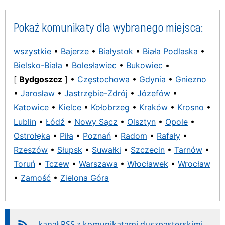
Pokaż komunikaty dla wybranego miejsca:
wszystkie
•
Bajerze
•
Białystok
•
Biała Podlaska
•
Bielsko-Biała
•
Bolesławiec
•
Bukowiec
•
[
Bydgoszcz
] •
Częstochowa
•
Gdynia
•
Gniezno
•
Jarosław
•
Jastrzębie-Zdrój
•
Józefów
•
Katowice
•
Kielce
•
Kołobrzeg
•
Kraków
•
Krosno
•
Lublin
•
Łódź
•
Nowy Sącz
•
Olsztyn
•
Opole
•
Ostrołęka
•
Piła
•
Poznań
•
Radom
•
Rafały
•
Rzeszów
•
Słupsk
•
Suwałki
•
Szczecin
•
Tarnów
•
Toruń
•
Tczew
•
Warszawa
•
Włocławek
•
Wrocław
•
Zamość
•
Zielona Góra
kanał RSS z komunikatami duszpasterskimi