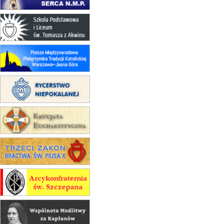
23–29.08
BESKIDY
obóz wędrowny dla chłopców
24–29.08
KRAKÓW
rekolekcje ignacjańskie dla kobiet
24–29.08
BAJERZE
rekolekcje ignacjańskie dla
mężczyzn
30.08
RAFAŁY
Msza św.
30.08
GNIEZNO
integracyjne spotkanie wiernych
07–11.09
KASZUBY
ZMIANA
Rekolekcje w drodze
12.09
OLSZTYN
XII Pielgrzymka Tradycji
Katolickiej do Gietrzwałdu
12.09
wyjazd z Poznania przez
Gniezno i Bydgoszcz na
pielgrzymkę do Gietrzwałdu
12.09