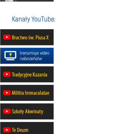
wyjazd z Warszawy na
pielgrzymkę do Gietrzwałdu
14–19.09
DARŁOWO
Kanały YouTube:
wyjazd integracyjny
21–26.09
KRAKÓW
rekolekcje ignacjańskie dla
mężczyzn
21–26.09
BAJERZE
rekolekcje ignacjańskie dla kobiet
21–26.09
KARPACZ
wyjazd integracyjny
05–10.10
BAJERZE
ZMIANA
rekolekcje maryjne dla kobiet
19–24.10
KRAKÓW
rekolekcje maryjne dla mężczyzn
26–31.10
WARSZAWA
rekolekcje ignacjańskie dla kobiet
09–14.11
KRAKÓW
rekolekcje ignacjańskie dla kobiet
09–14.11
BAJERZE
rekolekcje ignacjańskie dla