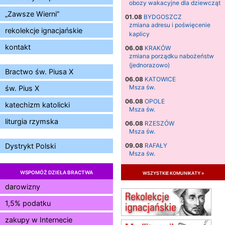
obozy wakacyjne dla dziewcząt
„Zawsze Wierni”
01.08
BYDGOSZCZ
zmiana adresu i poświęcenie
rekolekcje ignacjańskie
kaplicy
kontakt
06.08
KRAKÓW
zmiana porządku nabożeństw
(jednorazowo)
Bractwo św. Piusa X
06.08
KATOWICE
Msza św.
św. Pius X
06.08
OPOLE
katechizm katolicki
Msza św.
liturgia rzymska
06.08
RZESZÓW
Msza św.
09.08
RAFAŁY
Dystrykt Polski
Msza św.
09.08
KIELCE
WSPOMÓŻ DZIEŁA BRACTWA
wszystkie komunikaty »
zmiana godziny Mszy św.
(jednorazowo)
darowizny
09.08
RADOM
1,5% podatku
zmiana godziny Mszy św.
(jednorazowo)
zakupy w Internecie