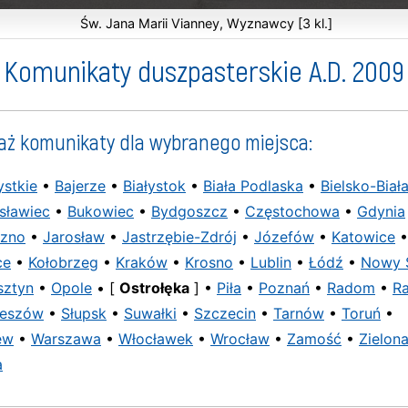
Św. Jana Marii Vianney, Wyznawcy [3 kl.]
Komunikaty duszpasterskie A.D. 2009
aż komunikaty dla wybranego miejsca:
stkie
•
Bajerze
•
Białystok
•
Biała Podlaska
•
Bielsko-Biał
sławiec
•
Bukowiec
•
Bydgoszcz
•
Częstochowa
•
Gdynia
ezno
•
Jarosław
•
Jastrzębie-Zdrój
•
Józefów
•
Katowice
•
ce
•
Kołobrzeg
•
Kraków
•
Krosno
•
Lublin
•
Łódź
•
Nowy 
sztyn
•
Opole
• [
Ostrołęka
] •
Piła
•
Poznań
•
Radom
•
Ra
eszów
•
Słupsk
•
Suwałki
•
Szczecin
•
Tarnów
•
Toruń
•
ew
•
Warszawa
•
Włocławek
•
Wrocław
•
Zamość
•
Zielon
a