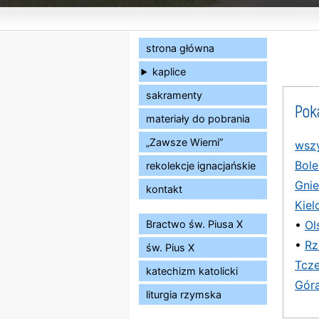
strona główna
kaplice
sakramenty
Pok
materiały do pobrania
„Zawsze Wierni”
wszy
Bole
rekolekcje ignacjańskie
Gni
kontakt
Kiel
Bractwo św. Piusa X
•
Ol
•
Rz
św. Pius X
Tcz
katechizm katolicki
Gór
liturgia rzymska