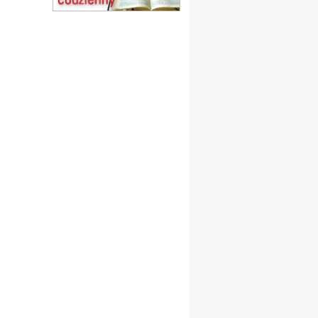
Msza św.
15.08
CZĘSTOCHOWA
Msza św.
15.08
KOŁOBRZEG
Msza św.
16–22.08
BESKIDY
obóz wędrowny dla
dziewcząt
16.08
KOŁOBRZEG
Msza św.
16.08
KATOWICE
integracyjne spotkanie
wiernych
17–21.08
BAJERZE
rekolekcje franciszkańskie
20–22.08
GNIEZNO →
GIETRZWAŁD
Męska pielgrzymka
rowerowa
22.08
OPOLE
Msza św.