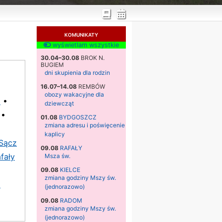
KOMUNIKATY
wyświetlam wszystkie
30.04–30.08
BROK N.
BUGIEM
dni skupienia dla rodzin
16.07–14.08
REMBÓW
obozy wakacyjne dla
a
•
dziewcząt
•
01.08
BYDGOSZCZ
zmiana adresu i poświęcenie
kaplicy
Sącz
09.08
RAFAŁY
fały
Msza św.
09.08
KIELCE
zmiana godziny Mszy św.
a
(jednorazowo)
09.08
RADOM
zmiana godziny Mszy św.
(jednorazowo)