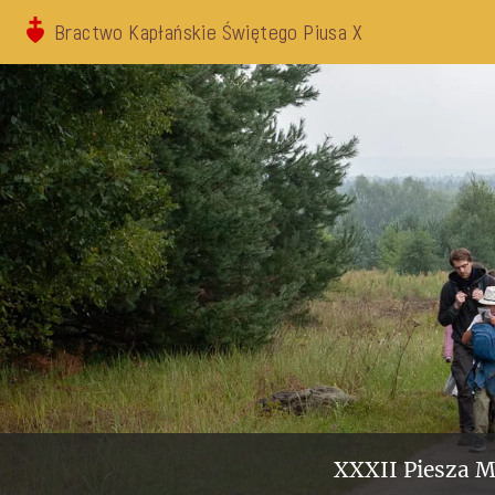
Bractwo Kapłańskie Świętego Piusa X
XXXII Piesza M