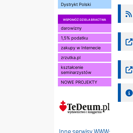
Dystrykt Polski
WSPOMÓŻ DZIEŁA BRACTWA
darowizny
1,5% podatku
zakupy w Internecie
zrzutka.pl
kształcenie
seminarzystów
NOWE PROJEKTY
Inne serwisy WWW: