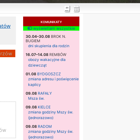
KOMUNIKATY
katów
wyświetlam wszystkie
30.04–30.08
BROK N.
BUGIEM
dni skupienia dla rodzin
rzów
16.07–14.08
REMBÓW
obozy wakacyjne dla
dziewcząt
01.08
BYDGOSZCZ
zmiana adresu i poświęcenie
kaplicy
09.08
RAFAŁY
Msza św.
09.08
KIELCE
zmiana godziny Mszy św.
(jednorazowo)
09.08
RADOM
zów
zmiana godziny Mszy św.
(jednorazowo)