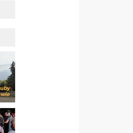
09–14.11
KRAKÓW
rekolekcje ignacjańskie dla
kobiet
09–14.11
BAJERZE
rekolekcje ignacjańskie dla
mężczyzn
23–28.11
WARSZAWA
rekolekcje ignacjańskie dla
kobiet
14–19.12
BAJERZE
rekolekcje ignacjańskie dla
kobiet
14–19.12
WARSZAWA
rekolekcje ignacjańskie dla
mężczyzn
27.12.2026–01.01.2027
ZAWOJA
sylwestrowy wyjazd
integracyjny