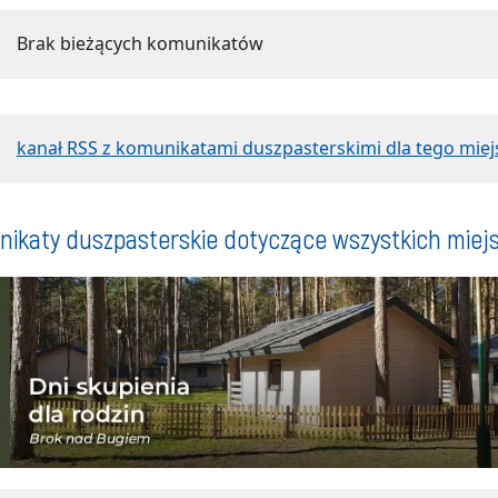
Brak bieżących komunikatów
kanał RSS z komunikatami duszpasterskimi dla tego miej
ikaty duszpasterskie dotyczące wszystkich miej