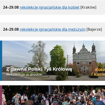
24–29.08
rekolekcje ignacjańskie dla kobiet
[Kraków]
24–29.08
rekolekcje ignacjańskie dla mężczyzn
[Bajerze]