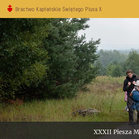
Bractwo Kapłańskie Świętego Piusa X
XXXII Piesza M