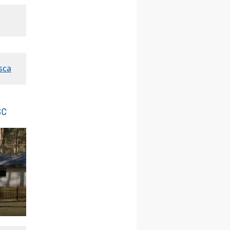
chłopców
24–29.08
KRAKÓW
rekolekcje ignacjańskie dla
kobiet
24–29.08
BAJERZE
rekolekcje ignacjańskie dla
mężczyzn
sca
30.08
RAFAŁY
Msza św.
30.08
GNIEZNO
sc
integracyjne spotkanie
wiernych
07–11.09
KASZUBY
ZMIANA
Rekolekcje w drodze
12.09
OLSZTYN
XII Pielgrzymka Tradycji
Katolickiej do Gietrzwałdu
12.09
wyjazd z Poznania przez
Gniezno i Bydgoszcz na
pielgrzymkę do Gietrzwałdu
12.09