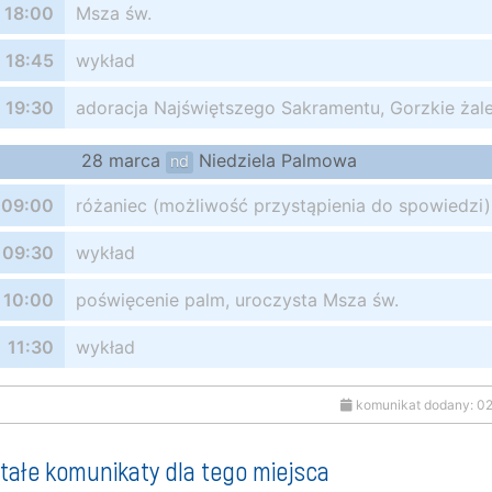
18:00
Msza św.
18:45
wykład
19:30
adoracja Najświętszego Sakramentu, Gorzkie żal
28 marca
Niedziela Palmowa
nd
09:00
różaniec (możliwość przystąpienia do spowiedzi)
09:30
wykład
10:00
poświęcenie palm, uroczysta Msza św.
11:30
wykład
komunikat dodany: 0
tałe komunikaty dla tego miejsca