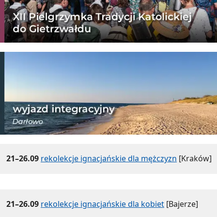
21–26.09
rekolekcje ignacjańskie dla mężczyzn
[Kraków]
21–26.09
rekolekcje ignacjańskie dla kobiet
[Bajerze]