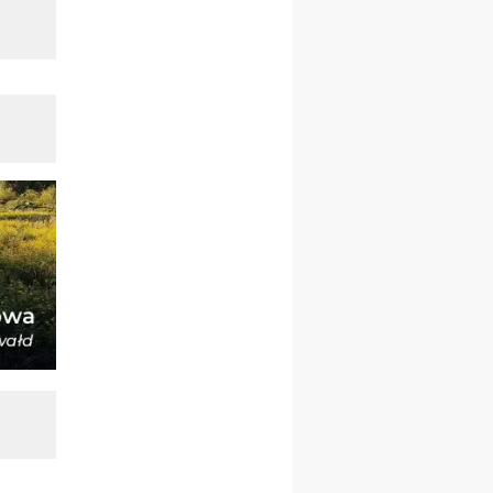
wyjazd z Warszawy na
pielgrzymkę do Gietrzwałdu
14–19.09
DARŁOWO
wyjazd integracyjny
21–26.09
KRAKÓW
rekolekcje ignacjańskie dla
mężczyzn
21–26.09
BAJERZE
rekolekcje ignacjańskie dla
kobiet
21–26.09
KARPACZ
wyjazd integracyjny
05–10.10
BAJERZE
ZMIANA
rekolekcje maryjne dla
kobiet
19–24.10
KRAKÓW
rekolekcje maryjne dla
mężczyzn
26–31.10
WARSZAWA
rekolekcje ignacjańskie dla
kobiet