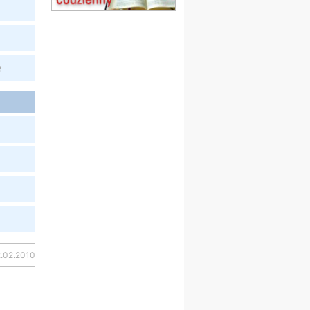
Msza św.
15.08
KOŁOBRZEG
Msza św.
16–22.08
BESKIDY
e
obóz wędrowny dla
dziewcząt
16.08
KOŁOBRZEG
Msza św.
17–21.08
BAJERZE
rekolekcje franciszkańskie
20–22.08
GNIEZNO →
GIETRZWAŁD
Męska pielgrzymka
rowerowa
22.08
OPOLE
Msza św.
22.08
OPOLE
2.02.2010
II Pielgrzymka Tradycji
Katolickiej na Górę św. Anny
23–29.08
BESKIDY
obóz wędrowny dla