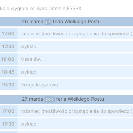
kcje wygłosi ks. Karol Stehlin FSSPX.
26 marca
feria Wielkiego Postu
pt
17:00
różaniec (możliwość przystąpienia do spowiedzi)
17:30
wykład
18:00
Msza św.
18:45
wykład
19:30
Droga krzyżowa
27 marca
feria Wielkiego Postu
sob
17:00
różaniec (możliwość przystąpienia do spowiedzi)
17:30
wykład