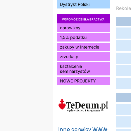
Dystrykt Polski
Rekole
WSPOMÓŻ DZIEŁA BRACTWA
darowizny
1,5% podatku
zakupy w Internecie
zrzutka.pl
kształcenie
seminarzystów
NOWE PROJEKTY
Inne serwisy WWW: