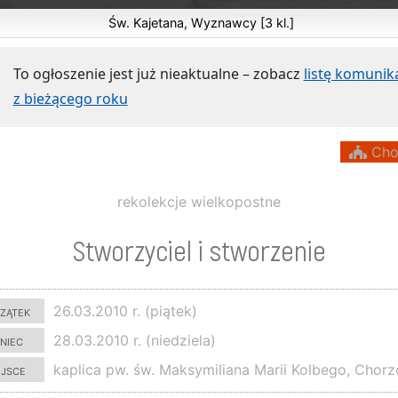
Św. Kajetana, Wyznawcy [3 kl.]
To ogłoszenie jest już nieaktualne – zobacz
listę komuni
z bieżącego roku
Cho
rekolekcje wielkopostne
Stworzyciel i stworzenie
zątek
26.03.2010 r. (piątek)
niec
28.03.2010 r. (niedziela)
ejsce
kaplica pw. św. Maksymiliana Marii Kolbego, Chor