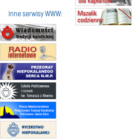
15.08
KROSNO
Inne serwisy WWW:
Msza św.
15.08
CZĘSTOCHOWA
Msza św.
15.08
KOŁOBRZEG
Msza św.
16–22.08
BESKIDY
obóz wędrowny dla dziewcząt
16.08
KOŁOBRZEG
Msza św.
17–21.08
BAJERZE
rekolekcje franciszkańskie
20–22.08
GNIEZNO →
GIETRZWAŁD
Męska pielgrzymka rowerowa
22.08
OPOLE
Msza św.
22.08
OPOLE
II Pielgrzymka Tradycji Katolickiej
na Górę św. Anny