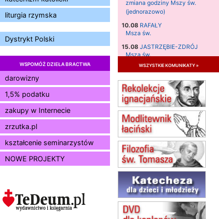
zmiana godziny Mszy św.
(jednorazowo)
liturgia rzymska
10.08
RAFAŁY
Msza św.
Dystrykt Polski
15.08
JASTRZĘBIE-ZDRÓJ
Msza św.
WSPOMÓŻ DZIEŁA BRACTWA
wszystkie komunikaty »
15.08
RADOM
Msza św.
darowizny
15.08
KIELCE
1,5% podatku
Msza św.
zakupy w Internecie
15.08
BUKOWIEC
zmiana godziny Mszy św.
zrzutka.pl
(jednorazowo)
15.08
SZCZECIN
kształcenie seminarzystów
zmiana godziny Mszy św.
NOWE PROJEKTY
(jednorazowo)
15.08
TCZEW
zmiana godziny Mszy św.
(jednorazowo)
15.08
NOWY SĄCZ
zmiana porządku nabożeństw
(jednorazowo)