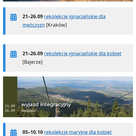
21–26.09
rekolekcje ignacjańskie dla
mężczyzn
[Kraków]
21–26.09
rekolekcje ignacjańskie dla kobiet
[Bajerze]
05–10.10
rekolekcje maryjne dla kobiet