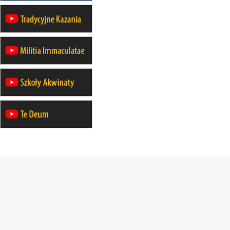
pielgrzymkę do Gietrzwałdu
14–19.09
DARŁOWO
wyjazd integracyjny
21–26.09
KRAKÓW
rekolekcje ignacjańskie dla
mężczyzn
21–26.09
BAJERZE
rekolekcje ignacjańskie dla kobiet
21–26.09
KARPACZ
wyjazd integracyjny
05–10.10
BAJERZE
ZMIANA
rekolekcje maryjne dla kobiet
19–24.10
KRAKÓW
rekolekcje maryjne dla mężczyzn
26–31.10
WARSZAWA
rekolekcje ignacjańskie dla kobiet
09–14.11
KRAKÓW
rekolekcje ignacjańskie dla kobiet
09–14.11
BAJERZE
rekolekcje ignacjańskie dla