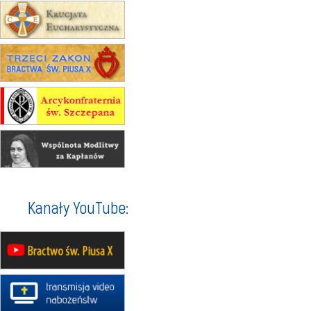
23–29.08
BESKIDY
obóz wędrowny dla chłopców
24–29.08
KRAKÓW
rekolekcje ignacjańskie dla kobiet
24–29.08
BAJERZE
rekolekcje ignacjańskie dla
mężczyzn
30.08
RAFAŁY
Msza św.
30.08
GNIEZNO
integracyjne spotkanie wiernych
07–11.09
KASZUBY
ZMIANA
Rekolekcje w drodze
12.09
OLSZTYN
Kanały YouTube:
XII Pielgrzymka Tradycji
Katolickiej do Gietrzwałdu
12.09
wyjazd z Poznania przez
Gniezno i Bydgoszcz na
pielgrzymkę do Gietrzwałdu
12.09
wyjazd z Warszawy na