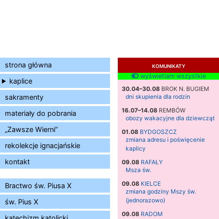
strona główna
KOMUNIKATY
wyświetlam wszystkie
kaplice
30.04–30.08
BROK N. BUGIEM
sakramenty
dni skupienia dla rodzin
16.07–14.08
REMBÓW
materiały do pobrania
obozy wakacyjne dla dziewcząt
„Zawsze Wierni”
01.08
BYDGOSZCZ
zmiana adresu i poświęcenie
rekolekcje ignacjańskie
kaplicy
kontakt
09.08
RAFAŁY
Msza św.
09.08
KIELCE
Bractwo św. Piusa X
zmiana godziny Mszy św.
(jednorazowo)
św. Pius X
09.08
RADOM
katechizm katolicki