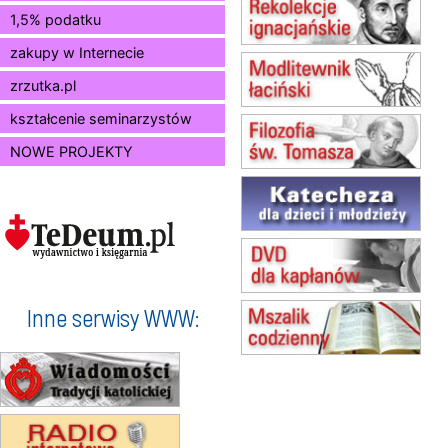
12.08
KRAKÓW
1,5% podatku
Msza św.
zakupy w Internecie
13.08
KRAKÓW
Msza św.
zrzutka.pl
15.08
JASTRZĘBIE-ZDRÓJ
Msza św.
kształcenie seminarzystów
15.08
RADOM
NOWE PROJEKTY
Msza św.
15.08
KIELCE
Msza św.
15.08
BUKOWIEC
zmiana godziny Mszy św.
(jednorazowo)
15.08
SZCZECIN
zmiana godziny Mszy św.
Inne serwisy WWW:
(jednorazowo)
15.08
TCZEW
zmiana godziny Mszy św.
(jednorazowo)
15.08
NOWY SĄCZ
zmiana porządku nabożeństw