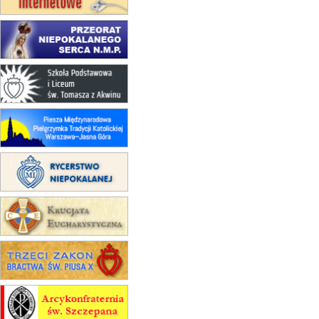
(jednorazowo)
15.08
KROSNO
Msza św.
15.08
CZĘSTOCHOWA
Msza św.
15.08
KRAKÓW
zmiana porządku nabożeństw
(jednorazowo)
15.08
KOŁOBRZEG
Msza św.
16–22.08
BESKIDY
obóz wędrowny dla dziewcząt
16.08
KOŁOBRZEG
Msza św.
16.08
KATOWICE
integracyjne spotkanie wiernych
17–21.08
BAJERZE
rekolekcje franciszkańskie
20–22.08
GNIEZNO →
GIETRZWAŁD
Męska pielgrzymka rowerowa