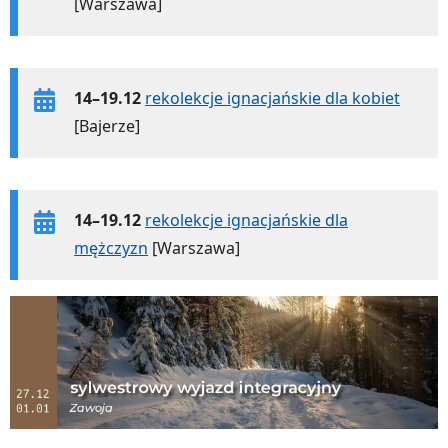
[Warszawa]
14–19.12
rekolekcje ignacjańskie dla kobiet
[Bajerze]
14–19.12
rekolekcje ignacjańskie dla
mężczyzn
[Warszawa]