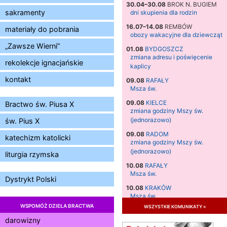
30.04–30.08
BROK N. BUGIEM
sakramenty
dni skupienia dla rodzin
16.07–14.08
REMBÓW
materiały do pobrania
obozy wakacyjne dla dziewcząt
„Zawsze Wierni”
01.08
BYDGOSZCZ
zmiana adresu i poświęcenie
rekolekcje ignacjańskie
kaplicy
kontakt
09.08
RAFAŁY
Msza św.
09.08
KIELCE
Bractwo św. Piusa X
zmiana godziny Mszy św.
(jednorazowo)
św. Pius X
09.08
RADOM
katechizm katolicki
zmiana godziny Mszy św.
(jednorazowo)
liturgia rzymska
10.08
RAFAŁY
Msza św.
Dystrykt Polski
10.08
KRAKÓW
Msza św.
WSPOMÓŻ DZIEŁA BRACTWA
wszystkie komunikaty »
11.08
KRAKÓW
Msza św.
darowizny