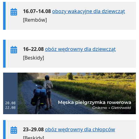
16.07–14.08
obozy wakacyjne dla dziewcząt
[Rembów]
16–22.08
obóz wędrowny dla dziewcząt
[Beskidy]
23–29.08
obóz wędrowny dla chłopców
[Beskidy]