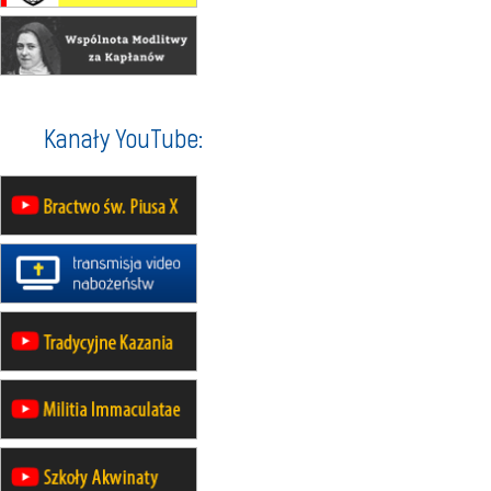
22.08
OPOLE
Msza św.
22.08
OPOLE
II Pielgrzymka Tradycji Katolickiej
na Górę św. Anny
23–29.08
BESKIDY
Kanały YouTube:
obóz wędrowny dla chłopców
24–29.08
KRAKÓW
rekolekcje ignacjańskie dla kobiet
24–29.08
BAJERZE
rekolekcje ignacjańskie dla
mężczyzn
30.08
RAFAŁY
Msza św.
30.08
GNIEZNO
integracyjne spotkanie wiernych
07–11.09
KASZUBY
ZMIANA
Rekolekcje w drodze
12.09
OLSZTYN
XII Pielgrzymka Tradycji
Katolickiej do Gietrzwałdu