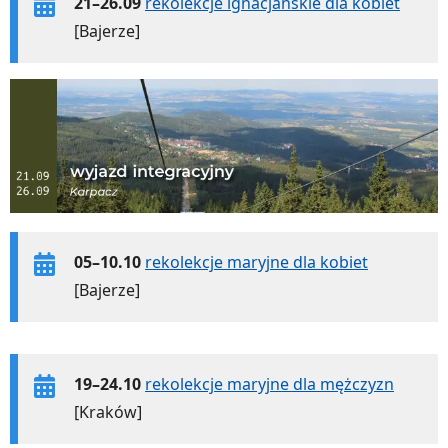
21–26.09
rekolekcje ignacjańskie dla kobiet
[Bajerze]
05–10.10
rekolekcje maryjne dla kobiet
[Bajerze]
19–24.10
rekolekcje maryjne dla mężczyzn
[Kraków]