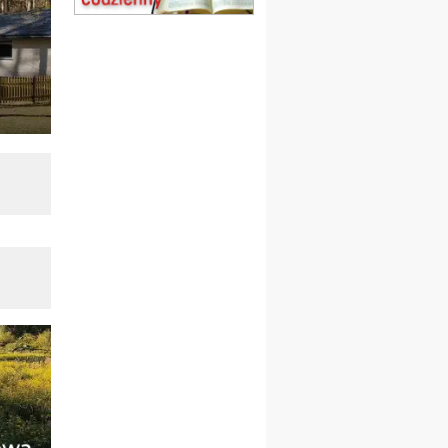
(jednorazowo)
15.08
TCZEW
zmiana godziny Mszy św.
(jednorazowo)
15.08
NOWY SĄCZ
zmiana porządku
nabożeństw (jednorazowo)
15.08
KROSNO
Msza św.
15.08
CZĘSTOCHOWA
Msza św.
15.08
KRAKÓW
zmiana porządku
nabożeństw (jednorazowo)
15.08
KOŁOBRZEG
Msza św.
16–22.08
BESKIDY
obóz wędrowny dla
dziewcząt
16.08
KOŁOBRZEG
Msza św.