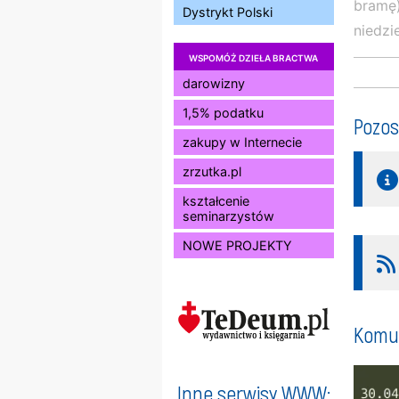
bramę)
Dystrykt Polski
niedzi
WSPOMÓŻ DZIEŁA BRACTWA
darowizny
1,5% podatku
Pozos
zakupy w Internecie
zrzutka.pl
kształcenie
seminarzystów
NOWE PROJEKTY
Komun
Inne serwisy WWW: