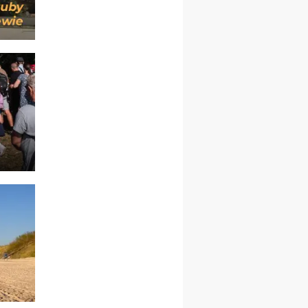
rekolekcje ignacjańskie dla
mężczyzn
30.08
RAFAŁY
Msza św.
30.08
GNIEZNO
integracyjne spotkanie
wiernych
07–11.09
KASZUBY
ZMIANA
Rekolekcje w drodze
12.09
OLSZTYN
XII Pielgrzymka Tradycji
Katolickiej do Gietrzwałdu
12.09
wyjazd z Poznania przez
Gniezno i Bydgoszcz na
pielgrzymkę do Gietrzwałdu
12.09
wyjazd z Warszawy na
pielgrzymkę do Gietrzwałdu
14–19.09
DARŁOWO
wyjazd integracyjny
21–26.09
KRAKÓW