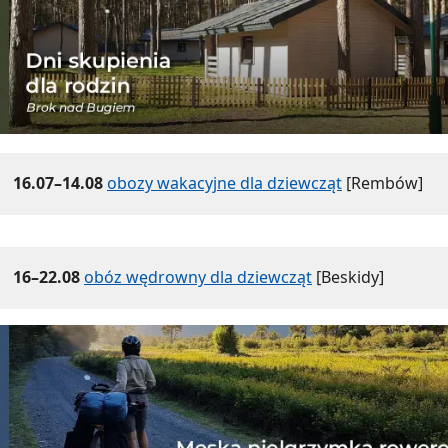
16.07–14.08
obozy wakacyjne dla dziewcząt
[Rembów]
16–22.08
obóz wędrowny dla dziewcząt
[Beskidy]