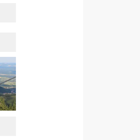
rekolekcje ignacjańskie dla
mężczyzn
21–26.09
BAJERZE
rekolekcje ignacjańskie dla
kobiet
21–26.09
KARPACZ
wyjazd integracyjny
05–10.10
BAJERZE
ZMIANA
rekolekcje maryjne dla
kobiet
19–24.10
KRAKÓW
rekolekcje maryjne dla
mężczyzn
26–31.10
WARSZAWA
rekolekcje ignacjańskie dla
kobiet
09–14.11
KRAKÓW
rekolekcje ignacjańskie dla
kobiet
09–14.11
BAJERZE
rekolekcje ignacjańskie dla
mężczyzn