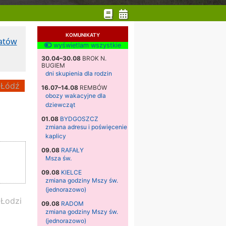
KOMUNIKATY
katów
wyświetlam wszystkie
30.04–30.08
BROK N.
BUGIEM
dni skupienia dla rodzin
Łódź
16.07–14.08
REMBÓW
obozy wakacyjne dla
dziewcząt
01.08
BYDGOSZCZ
zmiana adresu i poświęcenie
kaplicy
09.08
RAFAŁY
Msza św.
09.08
KIELCE
zmiana godziny Mszy św.
(jednorazowo)
 Łodzi
09.08
RADOM
zmiana godziny Mszy św.
(jednorazowo)