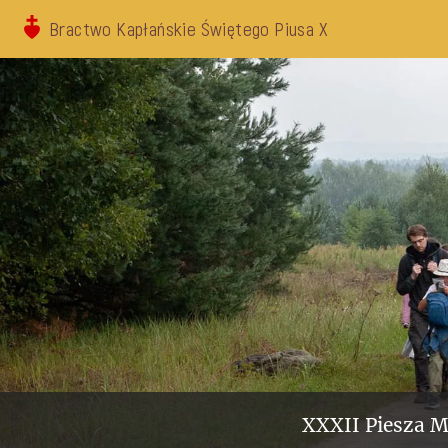
Bractwo Kapłańskie Świętego Piusa X
XXXII Piesza M