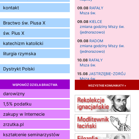
kontakt
09.08
RAFAŁY
Msza św.
09.08
KIELCE
Bractwo św. Piusa X
zmiana godziny Mszy św.
(jednorazowo)
św. Pius X
09.08
RADOM
katechizm katolicki
zmiana godziny Mszy św.
(jednorazowo)
liturgia rzymska
10.08
RAFAŁY
Msza św.
Dystrykt Polski
15.08
JASTRZĘBIE-ZDRÓJ
Msza św.
WSPOMÓŻ DZIEŁA BRACTWA
wszystkie komunikaty »
15.08
RADOM
Msza św.
darowizny
15.08
KIELCE
1,5% podatku
Msza św.
zakupy w Internecie
15.08
BUKOWIEC
zmiana godziny Mszy św.
zrzutka.pl
(jednorazowo)
15.08
SZCZECIN
kształcenie seminarzystów
zmiana godziny Mszy św.