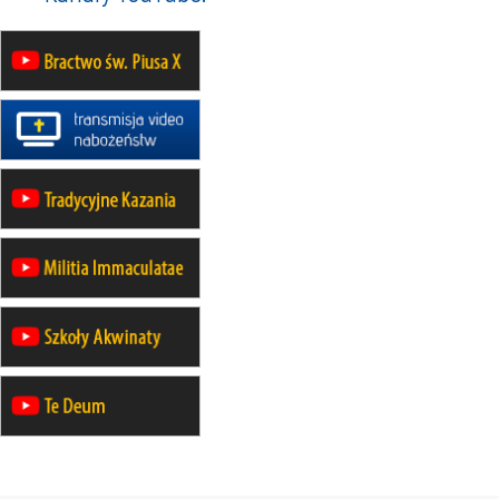
12.09
OLSZTYN
XII Pielgrzymka Tradycji
Katolickiej do Gietrzwałdu
12.09
wyjazd z Poznania przez
Gniezno i Bydgoszcz na
pielgrzymkę do Gietrzwałdu
12.09
wyjazd z Warszawy na
pielgrzymkę do Gietrzwałdu
14–19.09
DARŁOWO
wyjazd integracyjny
21–26.09
KRAKÓW
rekolekcje ignacjańskie dla
mężczyzn
21–26.09
BAJERZE
rekolekcje ignacjańskie dla kobiet
21–26.09
KARPACZ
wyjazd integracyjny
05–10.10
BAJERZE
ZMIANA
rekolekcje maryjne dla kobiet