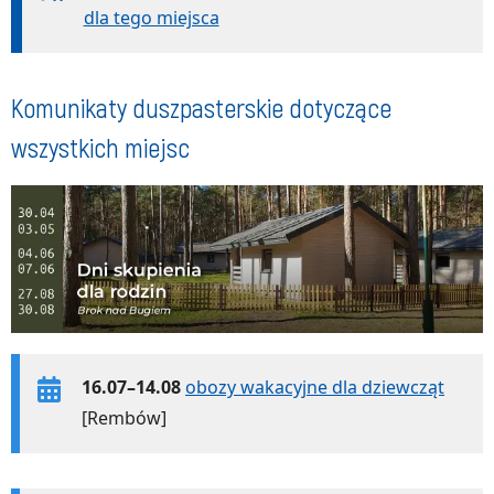
dla tego miejsca
Komunikaty duszpasterskie dotyczące
wszystkich miejsc
16.07–14.08
obozy wakacyjne dla dziewcząt
[Rembów]