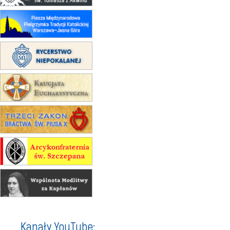
rekolekcje franciszkańskie
20–22.08
GNIEZNO →
GIETRZWAŁD
Męska pielgrzymka rowerowa
22.08
OPOLE
Msza św.
22.08
OPOLE
II Pielgrzymka Tradycji Katolickiej
na Górę św. Anny
23–29.08
BESKIDY
obóz wędrowny dla chłopców
24–29.08
KRAKÓW
rekolekcje ignacjańskie dla kobiet
24–29.08
BAJERZE
rekolekcje ignacjańskie dla
mężczyzn
30.08
RAFAŁY
Msza św.
30.08
GNIEZNO
integracyjne spotkanie wiernych
07–11.09
KASZUBY
ZMIANA
Kanały YouTube:
Rekolekcje w drodze