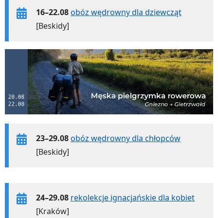
16–22.08
obóz wędrowny dla dziewcząt
[Beskidy]
23–29.08
obóz wędrowny dla chłopców
[Beskidy]
24–29.08
rekolekcje ignacjańskie dla kobiet
[Kraków]