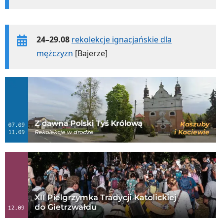
24–29.08
rekolekcje ignacjańskie dla
mężczyzn
[Bajerze]