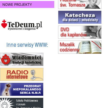
NOWE PROJEKTY
(jednorazowo)
15.08
TCZEW
zmiana godziny Mszy św.
(jednorazowo)
15.08
NOWY SĄCZ
zmiana porządku nabożeństw
(jednorazowo)
15.08
KROSNO
Inne serwisy WWW:
Msza św.
15.08
CZĘSTOCHOWA
Msza św.
15.08
KOŁOBRZEG
Msza św.
16–22.08
BESKIDY
obóz wędrowny dla dziewcząt
16.08
KOŁOBRZEG
Msza św.
16.08
KATOWICE
integracyjne spotkanie wiernych
17–21.08
BAJERZE