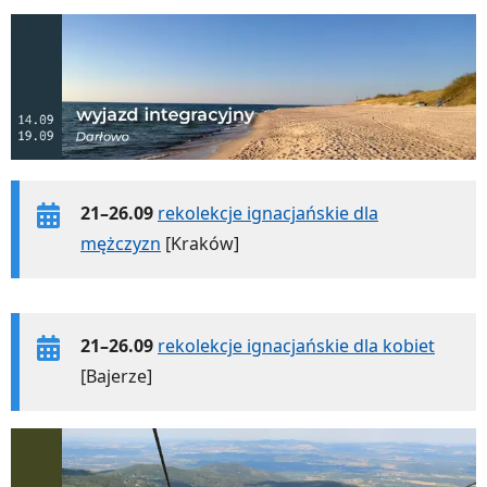
21–26.09
rekolekcje ignacjańskie dla
mężczyzn
[Kraków]
21–26.09
rekolekcje ignacjańskie dla kobiet
[Bajerze]