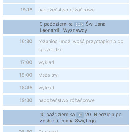
19:15
nabożeństwo różańcowe
9 października
Św. Jana
sob
Leonardii, Wyznawcy
16:30
różaniec (możliwość przystąpienia do
spowiedzi)
17:00
wykład
18:00
Msza św.
18:45
wykład
19:30
nabożeństwo różańcowe
10 października
20. Niedziela po
nd
Zesłaniu Ducha Świętego
08:30
Godzinki