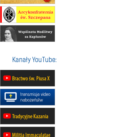
20–22.08
GNIEZNO →
GIETRZWAŁD
Męska pielgrzymka rowerowa
22.08
OPOLE
Msza św.
22.08
OPOLE
II Pielgrzymka Tradycji Katolickiej
na Górę św. Anny
23–29.08
BESKIDY
Kanały YouTube:
obóz wędrowny dla chłopców
24–29.08
KRAKÓW
rekolekcje ignacjańskie dla kobiet
24–29.08
BAJERZE
rekolekcje ignacjańskie dla
mężczyzn
30.08
RAFAŁY
Msza św.
30.08
GNIEZNO
integracyjne spotkanie wiernych
07–11.09
KASZUBY
ZMIANA
Rekolekcje w drodze