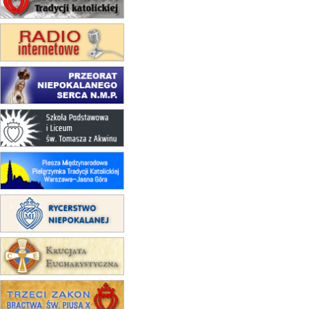
(jednorazowo)
15.08
NOWY SĄCZ
zmiana porządku nabożeństw
(jednorazowo)
15.08
KROSNO
Msza św.
15.08
CZĘSTOCHOWA
Msza św.
15.08
KRAKÓW
zmiana porządku nabożeństw
(jednorazowo)
15.08
KOŁOBRZEG
Msza św.
16–22.08
BESKIDY
obóz wędrowny dla dziewcząt
16.08
KOŁOBRZEG
Msza św.
16.08
KATOWICE
integracyjne spotkanie wiernych
17–21.08
BAJERZE
rekolekcje franciszkańskie