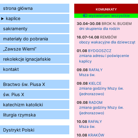
strona główna
KOMUNIKATY
wyświetlam wszystkie
kaplice
30.04–30.08
BROK N. BUGIEM
sakramenty
dni skupienia dla rodzin
16.07–14.08
REMBÓW
materiały do pobrania
obozy wakacyjne dla dziewcząt
„Zawsze Wierni”
01.08
BYDGOSZCZ
zmiana adresu i poświęcenie
rekolekcje ignacjańskie
kaplicy
kontakt
09.08
RAFAŁY
Msza św.
09.08
KIELCE
Bractwo św. Piusa X
zmiana godziny Mszy św.
(jednorazowo)
św. Pius X
09.08
RADOM
katechizm katolicki
zmiana godziny Mszy św.
(jednorazowo)
liturgia rzymska
10.08
RAFAŁY
Msza św.
Dystrykt Polski
10.08
KRAKÓW