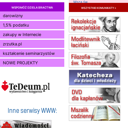
Msza św.
WSPOMÓŻ DZIEŁA BRACTWA
wszystkie komunikaty »
11.08
KRAKÓW
Msza św.
darowizny
12.08
KRAKÓW
1,5% podatku
Msza św.
zakupy w Internecie
13.08
KRAKÓW
Msza św.
zrzutka.pl
15.08
JASTRZĘBIE-ZDRÓJ
Msza św.
kształcenie seminarzystów
15.08
RADOM
NOWE PROJEKTY
Msza św.
15.08
KIELCE
Msza św.
15.08
BUKOWIEC
zmiana godziny Mszy św.
(jednorazowo)
15.08
SZCZECIN
zmiana godziny Mszy św.
Inne serwisy WWW:
(jednorazowo)
15.08
TCZEW
zmiana godziny Mszy św.