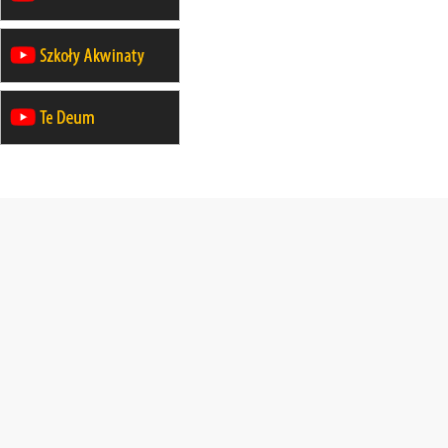
12.09
OLSZTYN
XII Pielgrzymka Tradycji
Katolickiej do Gietrzwałdu
12.09
wyjazd z Poznania przez
Gniezno i Bydgoszcz na
pielgrzymkę do Gietrzwałdu
12.09
wyjazd z Warszawy na
pielgrzymkę do Gietrzwałdu
14–19.09
DARŁOWO
wyjazd integracyjny
21–26.09
KRAKÓW
rekolekcje ignacjańskie dla
mężczyzn
21–26.09
BAJERZE
rekolekcje ignacjańskie dla kobiet
21–26.09
KARPACZ
wyjazd integracyjny
05–10.10
BAJERZE
ZMIANA
rekolekcje maryjne dla kobiet