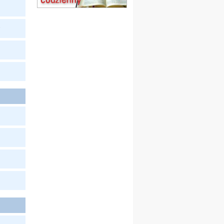
Msza św.
15.08
CZĘSTOCHOWA
y
Msza św.
15.08
KOŁOBRZEG
Msza św.
16–22.08
BESKIDY
obóz wędrowny dla
dziewcząt
16.08
KOŁOBRZEG
Msza św.
17–21.08
BAJERZE
rekolekcje franciszkańskie
20–22.08
GNIEZNO →
GIETRZWAŁD
Męska pielgrzymka
rowerowa
22.08
OPOLE
Msza św.
22.08
OPOLE
II Pielgrzymka Tradycji
Katolickiej na Górę św. Anny