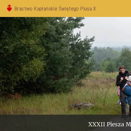
Bractwo Kapłańskie Świętego Piusa X
XXXII Piesza M