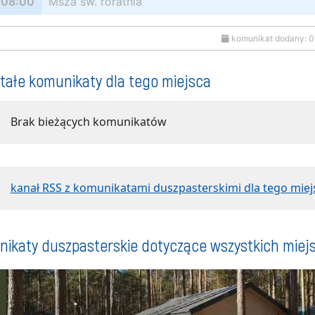
08:00
Msza św. roratnia
komunikat dodany: 0
tałe komunikaty dla tego miejsca
Brak bieżących komunikatów
kanał RSS z komunikatami duszpasterskimi dla tego miej
ikaty duszpasterskie dotyczące wszystkich miej