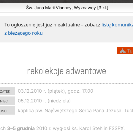
Św. Jana Marii Vianney, Wyznawcy [3 kl.]
To ogłoszenie jest już nieaktualne – zobacz
listę komuni
z bieżącego roku
Tu
rekolekcje adwentowe
zątek
03.12.2010 r. (piątek), godz. 17.00
niec
05.12.2010 r. (niedziela)
ejsce
kaplica pw. Najświętszego Serca Pana Jezusa, Tu
ach
3–5 grudnia
2010 r. wygłosi ks. Karol Stehlin FSSPX.