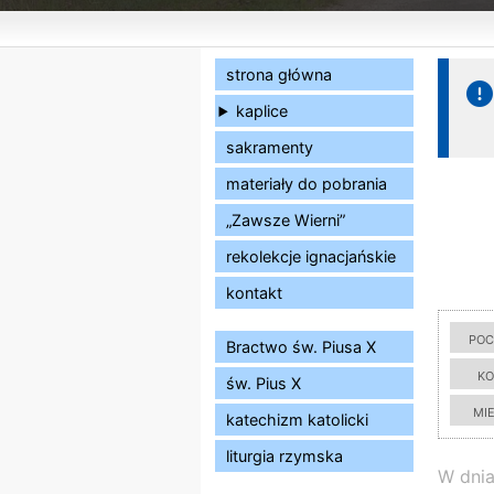
strona główna
kaplice
sakramenty
materiały do pobrania
„Zawsze Wierni”
rekolekcje ignacjańskie
kontakt
poc
Bractwo św. Piusa X
ko
św. Pius X
mi
katechizm katolicki
liturgia rzymska
W dni