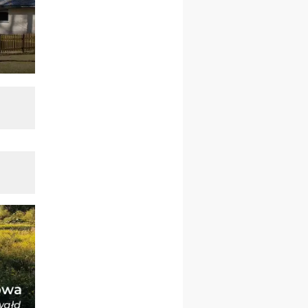
pielgrzymkę do Gietrzwałdu
12.09
wyjazd z Warszawy na
pielgrzymkę do Gietrzwałdu
14–19.09
DARŁOWO
wyjazd integracyjny
21–26.09
KRAKÓW
rekolekcje ignacjańskie dla
mężczyzn
21–26.09
BAJERZE
rekolekcje ignacjańskie dla
kobiet
21–26.09
KARPACZ
wyjazd integracyjny
05–10.10
BAJERZE
ZMIANA
rekolekcje maryjne dla
kobiet
19–24.10
KRAKÓW
rekolekcje maryjne dla
mężczyzn
26–31.10
WARSZAWA