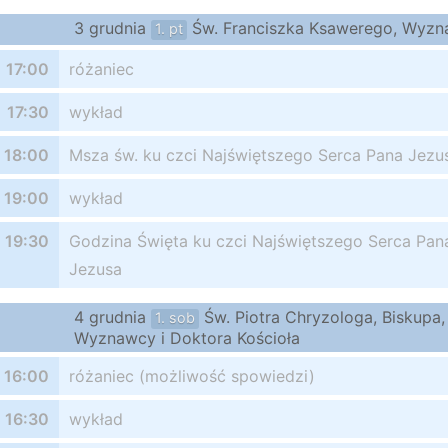
3 grudnia
Św. Franciszka Ksawerego, Wyz
1. pt
17:00
różaniec
17:30
wykład
18:00
Msza św. ku czci Najświętszego Serca Pana Jezu
19:00
wykład
19:30
Godzina Święta ku czci Najświętszego Serca Pan
Jezusa
4 grudnia
Św. Piotra Chryzologa, Biskupa,
1. sob
Wyznawcy i Doktora Kościoła
16:00
różaniec (możliwość spowiedzi)
16:30
wykład