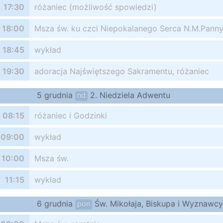
17:30
różaniec (możliwość spowiedzi)
18:00
Msza św. ku czci Niepokalanego Serca N.M.Pann
18:45
wykład
19:30
adoracja Najświętszego Sakramentu, różaniec
5 grudnia
2. Niedziela Adwentu
nd
08:15
różaniec i Godzinki
09:00
wykład
10:00
Msza św.
11:15
wykład
6 grudnia
Św. Mikołaja, Biskupa i Wyznawcy
pon