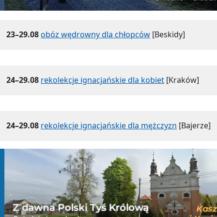
23–29.08
obóz wędrowny dla chłopców
[Beskidy]
24–29.08
rekolekcje ignacjańskie dla kobiet
[Kraków]
24–29.08
rekolekcje ignacjańskie dla mężczyzn
[Bajerze]