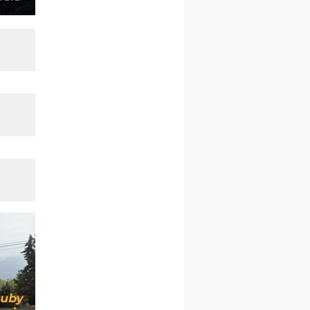
rekolekcje ignacjańskie dla
kobiet
09–14.11
KRAKÓW
rekolekcje ignacjańskie dla
kobiet
09–14.11
BAJERZE
rekolekcje ignacjańskie dla
mężczyzn
23–28.11
WARSZAWA
rekolekcje ignacjańskie dla
kobiet
14–19.12
BAJERZE
rekolekcje ignacjańskie dla
kobiet
14–19.12
WARSZAWA
rekolekcje ignacjańskie dla
mężczyzn
27.12.2026–01.01.2027
ZAWOJA
sylwestrowy wyjazd
integracyjny