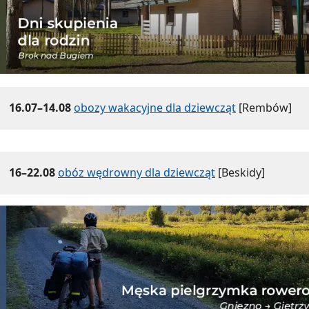
16.07–14.08
obozy wakacyjne dla dziewcząt
[Rembów]
16–22.08
obóz wędrowny dla dziewcząt
[Beskidy]