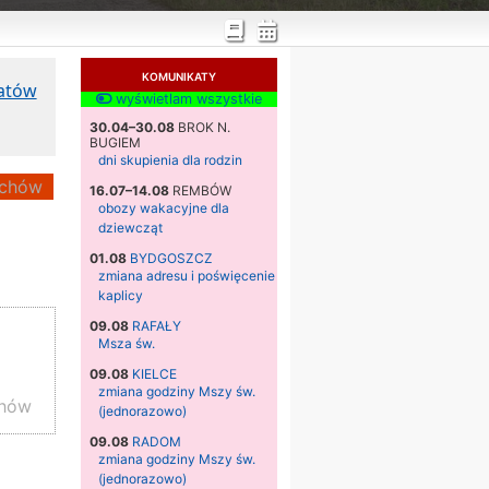
KOMUNIKATY
katów
wyświetlam wszystkie
30.04–30.08
BROK N.
BUGIEM
dni skupienia dla rodzin
chów
16.07–14.08
REMBÓW
obozy wakacyjne dla
dziewcząt
01.08
BYDGOSZCZ
zmiana adresu i poświęcenie
kaplicy
09.08
RAFAŁY
Msza św.
09.08
KIELCE
zmiana godziny Mszy św.
chów
(jednorazowo)
09.08
RADOM
zmiana godziny Mszy św.
(jednorazowo)