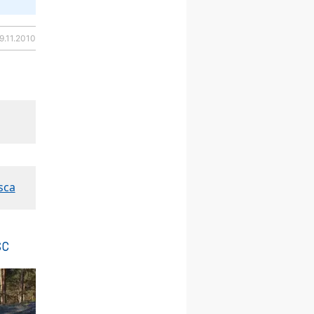
23–29.08
BESKIDY
obóz wędrowny dla
chłopców
9.11.2010
24–29.08
KRAKÓW
rekolekcje ignacjańskie dla
kobiet
24–29.08
BAJERZE
rekolekcje ignacjańskie dla
mężczyzn
30.08
RAFAŁY
Msza św.
30.08
GNIEZNO
integracyjne spotkanie
sca
wiernych
07–11.09
KASZUBY
ZMIANA
Rekolekcje w drodze
sc
12.09
OLSZTYN
XII Pielgrzymka Tradycji
Katolickiej do Gietrzwałdu
12.09
wyjazd z Poznania przez
Gniezno i Bydgoszcz na