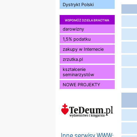
Dystrykt Polski
WSPOMÓŻ DZIEŁA BRACTWA
darowizny
1,5% podatku
zakupy w Internecie
zrzutka.pl
kształcenie
seminarzystów
NOWE PROJEKTY
Inne serwisy WWW: