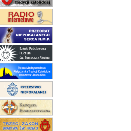
(jednorazowo)
15.08
NOWY SĄCZ
zmiana porządku nabożeństw
(jednorazowo)
15.08
KROSNO
Msza św.
15.08
CZĘSTOCHOWA
Msza św.
15.08
KRAKÓW
zmiana porządku nabożeństw
(jednorazowo)
15.08
KOŁOBRZEG
Msza św.
16–22.08
BESKIDY
obóz wędrowny dla dziewcząt
16.08
KOŁOBRZEG
Msza św.
16.08
KATOWICE
integracyjne spotkanie wiernych
17–21.08
BAJERZE
rekolekcje franciszkańskie