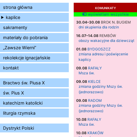
strona główna
KOMUNIKATY
wyświetlam wszystkie
kaplice
30.04–30.08
BROK N. BUGIEM
sakramenty
dni skupienia dla rodzin
16.07–14.08
REMBÓW
materiały do pobrania
obozy wakacyjne dla dziewcząt
„Zawsze Wierni”
01.08
BYDGOSZCZ
zmiana adresu i poświęcenie
rekolekcje ignacjańskie
kaplicy
kontakt
09.08
RAFAŁY
Msza św.
09.08
KIELCE
Bractwo św. Piusa X
zmiana godziny Mszy św.
(jednorazowo)
św. Pius X
09.08
RADOM
katechizm katolicki
zmiana godziny Mszy św.
(jednorazowo)
liturgia rzymska
10.08
RAFAŁY
Msza św.
Dystrykt Polski
10.08
KRAKÓW