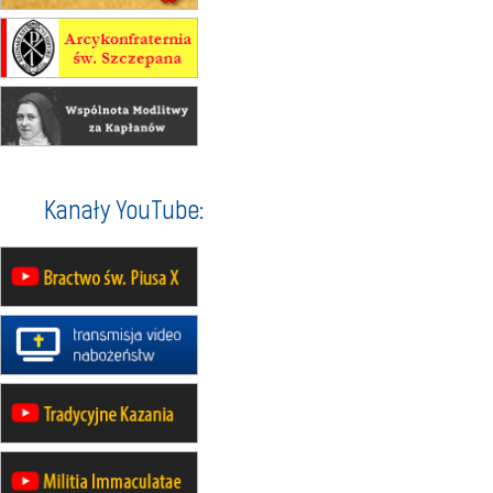
20–22.08
GNIEZNO →
GIETRZWAŁD
Męska pielgrzymka rowerowa
22.08
OPOLE
Msza św.
22.08
OPOLE
II Pielgrzymka Tradycji Katolickiej
na Górę św. Anny
23–29.08
BESKIDY
Kanały YouTube:
obóz wędrowny dla chłopców
24–29.08
KRAKÓW
rekolekcje ignacjańskie dla kobiet
24–29.08
BAJERZE
rekolekcje ignacjańskie dla
mężczyzn
30.08
RAFAŁY
Msza św.
30.08
GNIEZNO
integracyjne spotkanie wiernych
07–11.09
KASZUBY
ZMIANA
Rekolekcje w drodze