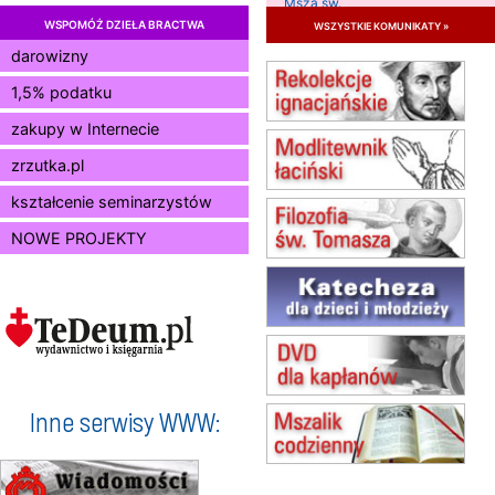
Msza św.
WSPOMÓŻ DZIEŁA BRACTWA
wszystkie komunikaty »
11.08
KRAKÓW
Msza św.
darowizny
12.08
KRAKÓW
1,5% podatku
Msza św.
zakupy w Internecie
13.08
KRAKÓW
Msza św.
zrzutka.pl
15.08
JASTRZĘBIE-ZDRÓJ
Msza św.
kształcenie seminarzystów
15.08
RADOM
NOWE PROJEKTY
Msza św.
15.08
KIELCE
Msza św.
15.08
BUKOWIEC
zmiana godziny Mszy św.
(jednorazowo)
15.08
SZCZECIN
zmiana godziny Mszy św.
Inne serwisy WWW:
(jednorazowo)
15.08
TCZEW
zmiana godziny Mszy św.