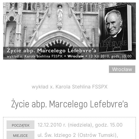
Wrocław
wykład x. Karola Stehlina FSSPX
Życie abp. Marcelego Lefebvre'a
początek
12.12.2010 r. (niedziela), godz. 15.00
miejsce
ul. Św. Idziego 2 (Ostrów Tumski),