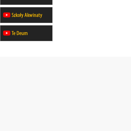
12.09
OLSZTYN
XII Pielgrzymka Tradycji
Katolickiej do Gietrzwałdu
12.09
wyjazd z Poznania przez
Gniezno i Bydgoszcz na
pielgrzymkę do Gietrzwałdu
12.09
wyjazd z Warszawy na
pielgrzymkę do Gietrzwałdu
14–19.09
DARŁOWO
wyjazd integracyjny
21–26.09
KRAKÓW
rekolekcje ignacjańskie dla
mężczyzn
21–26.09
BAJERZE
rekolekcje ignacjańskie dla kobiet
21–26.09
KARPACZ
wyjazd integracyjny
05–10.10
BAJERZE
ZMIANA
rekolekcje maryjne dla kobiet