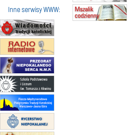
16–22.08
BESKIDY
obóz wędrowny dla dziewcząt
Inne serwisy WWW:
16.08
KOŁOBRZEG
Msza św.
17–21.08
BAJERZE
rekolekcje franciszkańskie
20–22.08
GNIEZNO →
GIETRZWAŁD
Męska pielgrzymka rowerowa
22.08
OPOLE
Msza św.
23–29.08
BESKIDY
obóz wędrowny dla chłopców
24–29.08
KRAKÓW
rekolekcje ignacjańskie dla kobiet
24–29.08
BAJERZE
rekolekcje ignacjańskie dla
mężczyzn
30.08
RAFAŁY
Msza św.
30.08
GNIEZNO