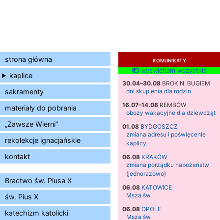
strona główna
KOMUNIKATY
wyświetlam wszystkie
kaplice
30.04–30.08
BROK N. BUGIEM
sakramenty
dni skupienia dla rodzin
16.07–14.08
REMBÓW
materiały do pobrania
obozy wakacyjne dla dziewcząt
„Zawsze Wierni”
01.08
BYDGOSZCZ
zmiana adresu i poświęcenie
rekolekcje ignacjańskie
kaplicy
kontakt
06.08
KRAKÓW
zmiana porządku nabożeństw
(jednorazowo)
Bractwo św. Piusa X
06.08
KATOWICE
Msza św.
św. Pius X
06.08
OPOLE
katechizm katolicki
Msza św.