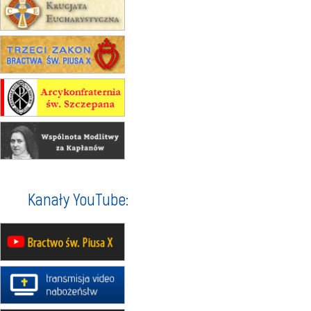
integracyjne spotkanie wiernych
07–11.09
KASZUBY
ZMIANA
Rekolekcje w drodze
12.09
OLSZTYN
XII Pielgrzymka Tradycji
Katolickiej do Gietrzwałdu
12.09
wyjazd z Poznania przez
Gniezno i Bydgoszcz na
pielgrzymkę do Gietrzwałdu
12.09
wyjazd z Warszawy na
pielgrzymkę do Gietrzwałdu
14–19.09
DARŁOWO
Kanały YouTube:
wyjazd integracyjny
21–26.09
KRAKÓW
rekolekcje ignacjańskie dla
mężczyzn
21–26.09
BAJERZE
rekolekcje ignacjańskie dla kobiet
21–26.09
KARPACZ
wyjazd integracyjny