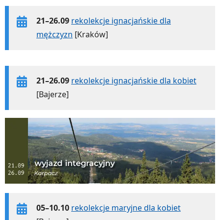
21–26.09
rekolekcje ignacjańskie dla
mężczyzn
[Kraków]
21–26.09
rekolekcje ignacjańskie dla kobiet
[Bajerze]
05–10.10
rekolekcje maryjne dla kobiet