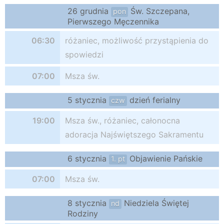
26 grudnia
Św. Szczepana,
pon
Pierwszego Męczennika
06:30
różaniec, możliwość przystąpienia do
spowiedzi
07:00
Msza św.
5 stycznia
dzień ferialny
czw
19:00
Msza św., różaniec, całonocna
adoracja Najświętszego Sakramentu
6 stycznia
Objawienie Pańskie
1. pt
07:00
Msza św.
8 stycznia
Niedziela Świętej
nd
Rodziny