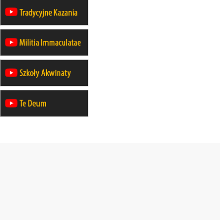
05–10.10
BAJERZE
ZMIANA
rekolekcje maryjne dla kobiet
19–24.10
KRAKÓW
rekolekcje maryjne dla mężczyzn
26–31.10
WARSZAWA
rekolekcje ignacjańskie dla kobiet
09–14.11
KRAKÓW
rekolekcje ignacjańskie dla kobiet
09–14.11
BAJERZE
rekolekcje ignacjańskie dla
mężczyzn
23–28.11
WARSZAWA
rekolekcje ignacjańskie dla kobiet
14–19.12
BAJERZE
rekolekcje ignacjańskie dla kobiet
14–19.12
WARSZAWA
rekolekcje ignacjańskie dla
mężczyzn
27.12.2026–01.01.2027
ZAWOJA
sylwestrowy wyjazd integracyjny