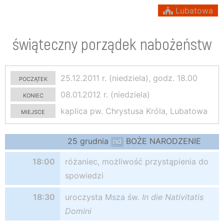
Lubatowa
świąteczny porządek nabożeństw
początek
25.12.2011 r. (niedziela), godz. 18.00
koniec
08.01.2012 r. (niedziela)
miejsce
kaplica pw. Chrystusa Króla, Lubatowa
25 grudnia
BOŻE NARODZENIE
nd
18:00
różaniec, możliwość przystąpienia do
spowiedzi
18:30
uroczysta Msza św.
In die Nativitatis
Domini