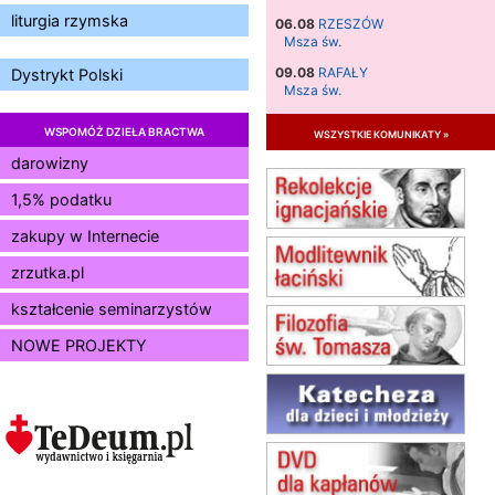
liturgia rzymska
06.08
RZESZÓW
Msza św.
09.08
RAFAŁY
Dystrykt Polski
Msza św.
09.08
KIELCE
WSPOMÓŻ DZIEŁA BRACTWA
wszystkie komunikaty »
zmiana godziny Mszy św.
(jednorazowo)
darowizny
09.08
RADOM
1,5% podatku
zmiana godziny Mszy św.
(jednorazowo)
zakupy w Internecie
10.08
RAFAŁY
zrzutka.pl
Msza św.
15.08
JASTRZĘBIE-ZDRÓJ
kształcenie seminarzystów
Msza św.
NOWE PROJEKTY
15.08
RADOM
Msza św.
15.08
KIELCE
Msza św.
15.08
KOŁOBRZEG
Msza św.