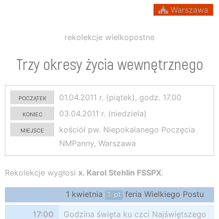
Warszawa
rekolekcje wielkopostne
Trzy okresy życia wewnętrznego
początek
01.04.2011 r. (piątek), godz. 17.00
koniec
03.04.2011 r. (niedziela)
miejsce
kościół pw. Niepokalanego Poczęcia
NMPanny, Warszawa
Rekolekcje wygłosi
x. Karol Stehlin FSSPX
.
1 kwietnia
feria Wielkiego Postu
1. pt
17:00
Godzina święta ku czci Najświętszego