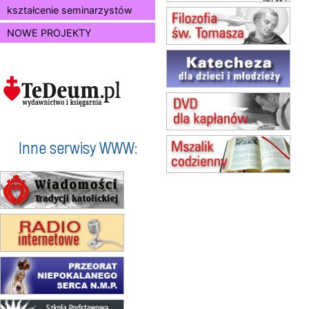
Msza św.
kształcenie seminarzystów
15.08
JASTRZĘBIE-ZDRÓJ
NOWE PROJEKTY
Msza św.
15.08
RADOM
Msza św.
15.08
KIELCE
Msza św.
15.08
BUKOWIEC
zmiana godziny Mszy św.
(jednorazowo)
Inne serwisy WWW:
15.08
SZCZECIN
zmiana godziny Mszy św.
(jednorazowo)
15.08
TCZEW
zmiana godziny Mszy św.
(jednorazowo)
15.08
NOWY SĄCZ
zmiana porządku nabożeństw
(jednorazowo)
15.08
KROSNO
Msza św.