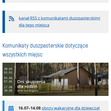
kanał RSS z komunikatami duszpasterskimi
dla tego miejsca
Komunikaty duszpasterskie dotyczące
wszystkich miejsc
16.07–14.08
obozy wakacyjne dla dziewcząt