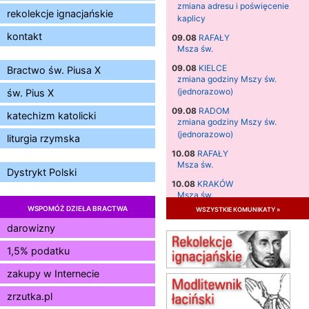
zmiana adresu i poświęcenie
rekolekcje ignacjańskie
kaplicy
kontakt
09.08
RAFAŁY
Msza św.
09.08
KIELCE
Bractwo św. Piusa X
zmiana godziny Mszy św.
(jednorazowo)
św. Pius X
09.08
RADOM
katechizm katolicki
zmiana godziny Mszy św.
(jednorazowo)
liturgia rzymska
10.08
RAFAŁY
Msza św.
Dystrykt Polski
10.08
KRAKÓW
Msza św.
WSPOMÓŻ DZIEŁA BRACTWA
wszystkie komunikaty »
11.08
KRAKÓW
Msza św.
darowizny
12.08
KRAKÓW
1,5% podatku
Msza św.
zakupy w Internecie
13.08
KRAKÓW
Msza św.
zrzutka.pl
14.08
CZĘSTOCHOWA