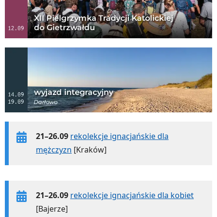
21–26.09
rekolekcje ignacjańskie dla
mężczyzn
[Kraków]
21–26.09
rekolekcje ignacjańskie dla kobiet
[Bajerze]