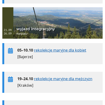
05–10.10
rekolekcje maryjne dla kobiet
[Bajerze]
19–24.10
rekolekcje maryjne dla mężczyzn
[Kraków]