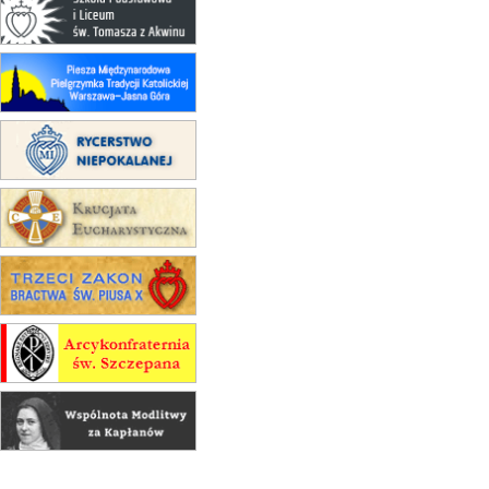
15.08
CZĘSTOCHOWA
Msza św.
15.08
KRAKÓW
zmiana porządku nabożeństw
(jednorazowo)
15.08
KOŁOBRZEG
Msza św.
15.08
RZESZÓW
zmiana adresu i poświęcenie
kaplicy
15.08
RZESZÓW
zmiana porządku nabożeństw (na
stałe)
16–22.08
BESKIDY
obóz wędrowny dla dziewcząt
16.08
KOŁOBRZEG
Msza św.
16.08
KATOWICE
integracyjne spotkanie wiernych
17–21.08
BAJERZE
rekolekcje franciszkańskie