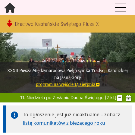
Bractwo Kapłańskie Świętego Piusa X
XXXII Piesza Międzynarodowa Pielgrzymka Tradycji Katolickiej
na Jasną Górę
program na wejście 14 sierpnia
11. Niedziela po Zesłaniu Ducha Świętego [2 kl.]
To ogłoszenie jest już nieaktualne – zobacz
listę komunikatów z bieżącego roku