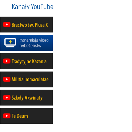
Kanały YouTube:
20–22.08
GNIEZNO →
GIETRZWAŁD
Męska pielgrzymka rowerowa
22.08
OPOLE
Msza św.
22.08
OPOLE
II Pielgrzymka Tradycji Katolickiej
na Górę św. Anny
23–29.08
BESKIDY
obóz wędrowny dla chłopców
24–29.08
KRAKÓW
rekolekcje ignacjańskie dla kobiet
24–29.08
BAJERZE
rekolekcje ignacjańskie dla
mężczyzn
30.08
RAFAŁY
Msza św.
30.08
GNIEZNO
integracyjne spotkanie wiernych
30.08
SŁUPSK
zmiana porządku nabożeństw (na