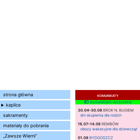
strona główna
KOMUNIKATY
wyświetlam wszystkie
kaplice
30.04–30.08
BROK N. BUGIEM
sakramenty
dni skupienia dla rodzin
16.07–14.08
REMBÓW
materiały do pobrania
obozy wakacyjne dla dziewcząt
„Zawsze Wierni”
01.08
BYDGOSZCZ