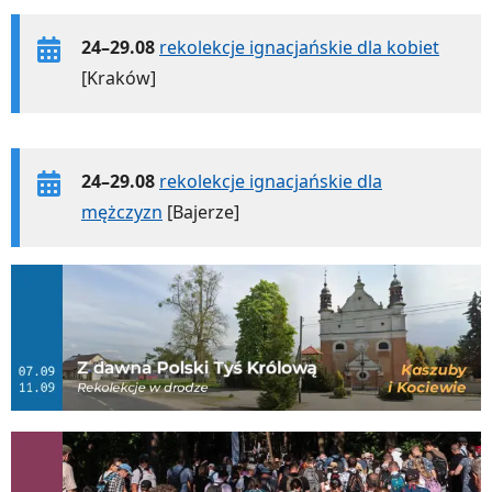
24–29.08
rekolekcje ignacjańskie dla kobiet
[Kraków]
24–29.08
rekolekcje ignacjańskie dla
mężczyzn
[Bajerze]