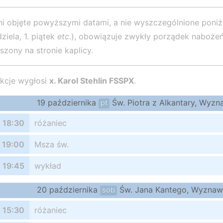
i objęte powyższymi datami, a nie wyszczególnione poniż
dziela, 1. piątek
etc
.), obowiązuje zwykły porządek nabożeń
szony na stronie kaplicy.
kcje wygłosi
x. Karol Stehlin FSSPX
.
19 października
Św. Piotra z Alkantary, Wyz
pt
18:30
różaniec
19:00
Msza św.
19:45
wykład
20 października
Św. Jana Kantego, Wyzna
sob
15:30
różaniec