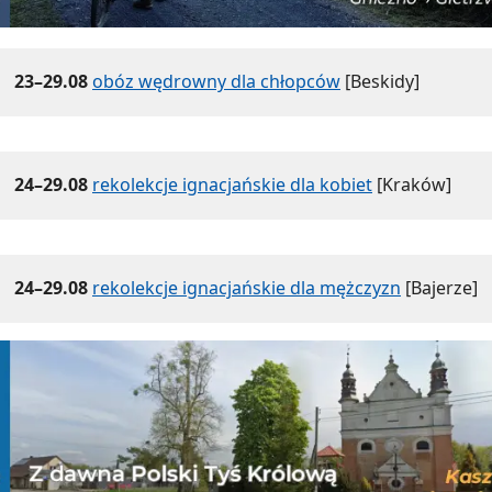
23–29.08
obóz wędrowny dla chłopców
[Beskidy]
24–29.08
rekolekcje ignacjańskie dla kobiet
[Kraków]
24–29.08
rekolekcje ignacjańskie dla mężczyzn
[Bajerze]