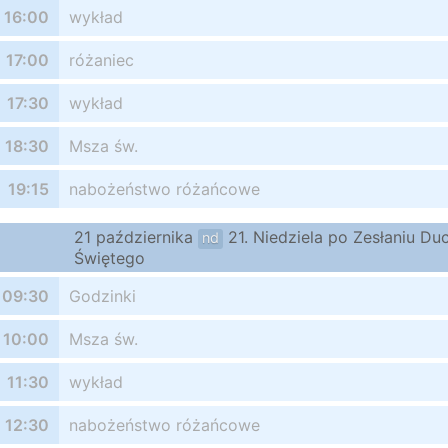
16:00
wykład
17:00
różaniec
17:30
wykład
18:30
Msza św.
19:15
nabożeństwo różańcowe
21 października
21. Niedziela po Zesłaniu Du
nd
Świętego
09:30
Godzinki
10:00
Msza św.
11:30
wykład
12:30
nabożeństwo różańcowe