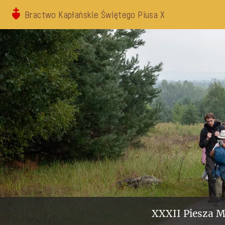
Bractwo Kapłańskie Świętego Piusa X
XXXII Piesza M