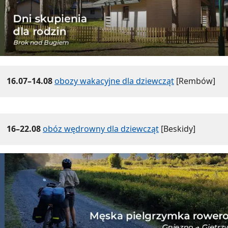
16.07–14.08
obozy wakacyjne dla dziewcząt
[Rembów]
16–22.08
obóz wędrowny dla dziewcząt
[Beskidy]