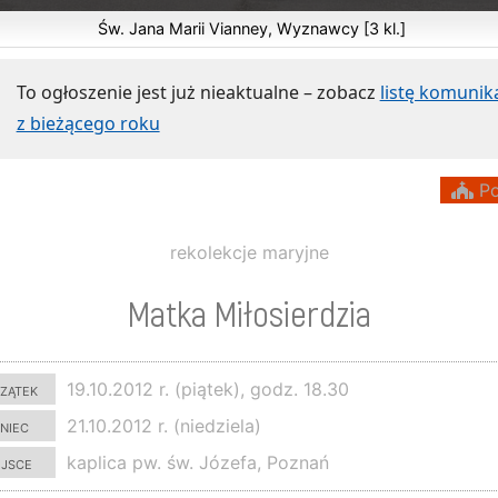
Św. Jana Marii Vianney, Wyznawcy [3 kl.]
To ogłoszenie jest już nieaktualne – zobacz
listę komuni
z bieżącego roku
Po
rekolekcje maryjne
Matka Miłosierdzia
zątek
19.10.2012 r. (piątek), godz. 18.30
niec
21.10.2012 r. (niedziela)
ejsce
kaplica pw. św. Józefa, Poznań