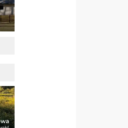
pielgrzymkę do Gietrzwałdu
12.09
wyjazd z Warszawy na
pielgrzymkę do Gietrzwałdu
14–19.09
DARŁOWO
wyjazd integracyjny
21–26.09
KRAKÓW
rekolekcje ignacjańskie dla
mężczyzn
21–26.09
BAJERZE
rekolekcje ignacjańskie dla
kobiet
21–26.09
KARPACZ
wyjazd integracyjny
05–10.10
BAJERZE
ZMIANA
rekolekcje maryjne dla
kobiet
19–24.10
KRAKÓW
rekolekcje maryjne dla
mężczyzn
26–31.10
WARSZAWA