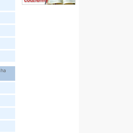
Msza św.
15.08
CZĘSTOCHOWA
Msza św.
15.08
KOŁOBRZEG
Msza św.
16–22.08
BESKIDY
obóz wędrowny dla
dziewcząt
16.08
KOŁOBRZEG
Msza św.
17–21.08
BAJERZE
cha
rekolekcje franciszkańskie
20–22.08
GNIEZNO →
GIETRZWAŁD
Męska pielgrzymka
rowerowa
22.08
OPOLE
Msza św.
22.08
OPOLE
II Pielgrzymka Tradycji
Katolickiej na Górę św. Anny