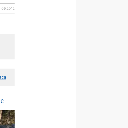
23–29.08
BESKIDY
obóz wędrowny dla
1.09.2012
chłopców
24–29.08
KRAKÓW
rekolekcje ignacjańskie dla
kobiet
24–29.08
BAJERZE
rekolekcje ignacjańskie dla
mężczyzn
30.08
RAFAŁY
Msza św.
30.08
GNIEZNO
integracyjne spotkanie
sca
wiernych
07–11.09
KASZUBY
ZMIANA
Rekolekcje w drodze
sc
12.09
OLSZTYN
XII Pielgrzymka Tradycji
Katolickiej do Gietrzwałdu
12.09
wyjazd z Poznania przez
Gniezno i Bydgoszcz na