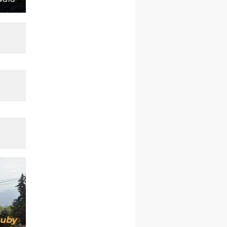
rekolekcje ignacjańskie dla
kobiet
09–14.11
KRAKÓW
rekolekcje ignacjańskie dla
kobiet
09–14.11
BAJERZE
rekolekcje ignacjańskie dla
mężczyzn
23–28.11
WARSZAWA
rekolekcje ignacjańskie dla
kobiet
14–19.12
BAJERZE
rekolekcje ignacjańskie dla
kobiet
14–19.12
WARSZAWA
rekolekcje ignacjańskie dla
mężczyzn
27.12.2026–01.01.2027
ZAWOJA
sylwestrowy wyjazd
integracyjny