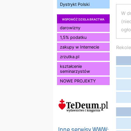
Dystrykt Polski
W dn
WSPOMÓŻ DZIEŁA BRACTWA
(nie
darowizny
ogło
1,5% podatku
Rekole
zakupy w Internecie
zrzutka.pl
kształcenie
seminarzystów
NOWE PROJEKTY
Inne serwisy WWW: