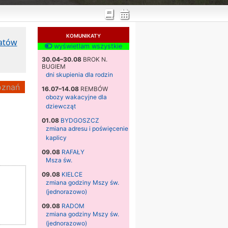
KOMUNIKATY
katów
wyświetlam wszystkie
30.04–30.08
BROK N.
BUGIEM
dni skupienia dla rodzin
znań
16.07–14.08
REMBÓW
obozy wakacyjne dla
dziewcząt
01.08
BYDGOSZCZ
zmiana adresu i poświęcenie
kaplicy
09.08
RAFAŁY
Msza św.
09.08
KIELCE
zmiana godziny Mszy św.
(jednorazowo)
09.08
RADOM
zmiana godziny Mszy św.
(jednorazowo)