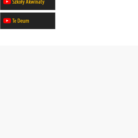
rekolekcje ignacjańskie dla kobiet
21–26.09
KARPACZ
wyjazd integracyjny
05–10.10
BAJERZE
ZMIANA
rekolekcje maryjne dla kobiet
19–24.10
KRAKÓW
rekolekcje maryjne dla mężczyzn
26–31.10
WARSZAWA
rekolekcje ignacjańskie dla kobiet
09–14.11
KRAKÓW
rekolekcje ignacjańskie dla kobiet
09–14.11
BAJERZE
rekolekcje ignacjańskie dla
mężczyzn
23–28.11
WARSZAWA
rekolekcje ignacjańskie dla kobiet
14–19.12
BAJERZE
rekolekcje ignacjańskie dla kobiet
14–19.12
WARSZAWA
rekolekcje ignacjańskie dla
mężczyzn