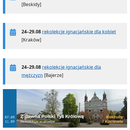
[Beskidy]
24–29.08
rekolekcje ignacjańskie dla kobiet
[Kraków]
24–29.08
rekolekcje ignacjańskie dla
mężczyzn
[Bajerze]