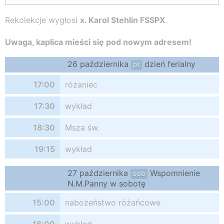
Rekolekcje wygłosi
x. Karol Stehlin FSSPX
.
Uwaga, kaplica mieści się pod nowym adresem!
26 października
dzień ferialny
pt
17:00
różaniec
17:30
wykład
18:30
Msza św.
19:15
wykład
27 października
Wspomnienie
sob
N.M.Panny w sobotę
15:00
nabożeństwo różańcowe