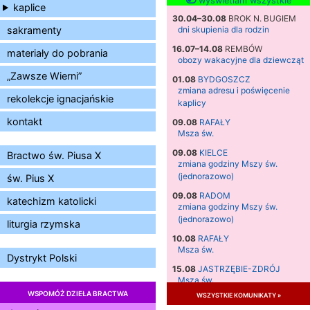
wyświetlam wszystkie
kaplice
30.04–30.08
BROK N. BUGIEM
sakramenty
dni skupienia dla rodzin
16.07–14.08
REMBÓW
materiały do pobrania
obozy wakacyjne dla dziewcząt
„Zawsze Wierni”
01.08
BYDGOSZCZ
zmiana adresu i poświęcenie
rekolekcje ignacjańskie
kaplicy
kontakt
09.08
RAFAŁY
Msza św.
09.08
KIELCE
Bractwo św. Piusa X
zmiana godziny Mszy św.
(jednorazowo)
św. Pius X
09.08
RADOM
katechizm katolicki
zmiana godziny Mszy św.
(jednorazowo)
liturgia rzymska
10.08
RAFAŁY
Msza św.
Dystrykt Polski
15.08
JASTRZĘBIE-ZDRÓJ
Msza św.
WSPOMÓŻ DZIEŁA BRACTWA
wszystkie komunikaty »
15.08
RADOM