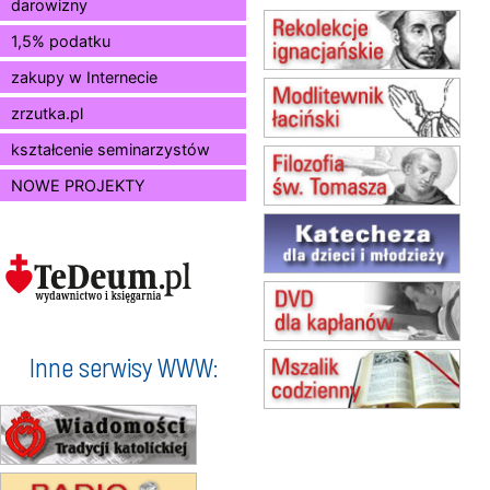
Msza św.
darowizny
15.08
KIELCE
1,5% podatku
Msza św.
zakupy w Internecie
15.08
BUKOWIEC
zmiana godziny Mszy św.
zrzutka.pl
(jednorazowo)
15.08
SZCZECIN
kształcenie seminarzystów
zmiana godziny Mszy św.
NOWE PROJEKTY
(jednorazowo)
15.08
TCZEW
zmiana godziny Mszy św.
(jednorazowo)
15.08
NOWY SĄCZ
zmiana porządku nabożeństw
(jednorazowo)
15.08
KROSNO
Inne serwisy WWW:
Msza św.
15.08
CZĘSTOCHOWA
Msza św.
15.08
KOŁOBRZEG
Msza św.