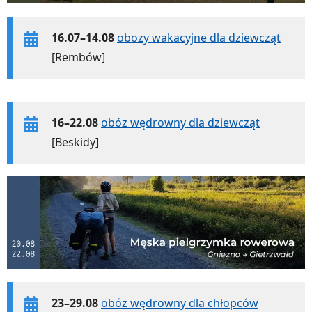
16.07–14.08
obozy wakacyjne dla dziewcząt
[Rembów]
16–22.08
obóz wędrowny dla dziewcząt
[Beskidy]
23–29.08
obóz wędrowny dla chłopców