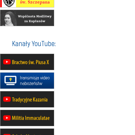
30.08
RAFAŁY
Msza św.
30.08
GNIEZNO
integracyjne spotkanie wiernych
07–11.09
KASZUBY
ZMIANA
Rekolekcje w drodze
12.09
OLSZTYN
Kanały YouTube:
XII Pielgrzymka Tradycji
Katolickiej do Gietrzwałdu
12.09
wyjazd z Poznania przez
Gniezno i Bydgoszcz na
pielgrzymkę do Gietrzwałdu
12.09
wyjazd z Warszawy na
pielgrzymkę do Gietrzwałdu
14–19.09
DARŁOWO
wyjazd integracyjny
21–26.09
KRAKÓW
rekolekcje ignacjańskie dla
mężczyzn
21–26.09
BAJERZE