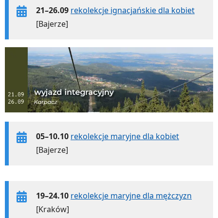
21–26.09
rekolekcje ignacjańskie dla kobiet
[Bajerze]
05–10.10
rekolekcje maryjne dla kobiet
[Bajerze]
19–24.10
rekolekcje maryjne dla mężczyzn
[Kraków]