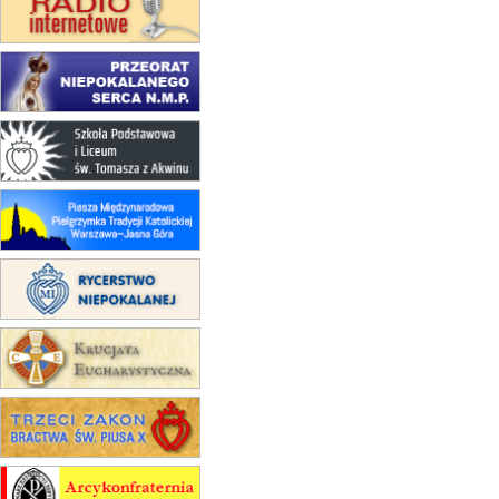
16–22.08
BESKIDY
obóz wędrowny dla dziewcząt
16.08
KOŁOBRZEG
Msza św.
17–21.08
BAJERZE
rekolekcje franciszkańskie
20–22.08
GNIEZNO →
GIETRZWAŁD
Męska pielgrzymka rowerowa
22.08
OPOLE
Msza św.
22.08
OPOLE
II Pielgrzymka Tradycji Katolickiej
na Górę św. Anny
23–29.08
BESKIDY
obóz wędrowny dla chłopców
24–29.08
KRAKÓW
rekolekcje ignacjańskie dla kobiet
24–29.08
BAJERZE
rekolekcje ignacjańskie dla
mężczyzn