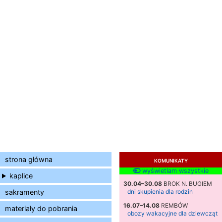
strona główna
KOMUNIKATY
wyświetlam wszystkie
kaplice
30.04–30.08
BROK N. BUGIEM
sakramenty
dni skupienia dla rodzin
16.07–14.08
REMBÓW
materiały do pobrania
obozy wakacyjne dla dziewcząt