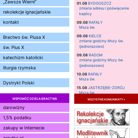
„Zawsze Wierni”
01.08
BYDGOSZCZ
zmiana adresu i poświęcenie
rekolekcje ignacjańskie
kaplicy
kontakt
09.08
RAFAŁY
Msza św.
09.08
KIELCE
Bractwo św. Piusa X
zmiana godziny Mszy św.
(jednorazowo)
św. Pius X
09.08
RADOM
katechizm katolicki
zmiana godziny Mszy św.
(jednorazowo)
liturgia rzymska
10.08
RAFAŁY
Msza św.
Dystrykt Polski
15.08
JASTRZĘBIE-ZDRÓJ
Msza św.
WSPOMÓŻ DZIEŁA BRACTWA
wszystkie komunikaty »
15.08
RADOM
Msza św.
darowizny
15.08
KIELCE
1,5% podatku
Msza św.
zakupy w Internecie
15.08
BUKOWIEC
zmiana godziny Mszy św.
zrzutka.pl