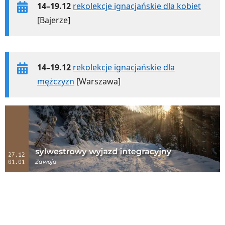
14–19.12
rekolekcje ignacjańskie dla kobiet
[Bajerze]
14–19.12
rekolekcje ignacjańskie dla
mężczyzn
[Warszawa]