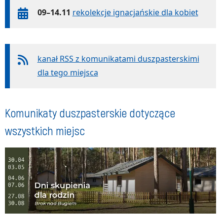
09–14.11
rekolekcje ignacjańskie dla kobiet
kanał RSS z komunikatami duszpasterskimi
dla tego miejsca
Komunikaty duszpasterskie dotyczące
wszystkich miejsc