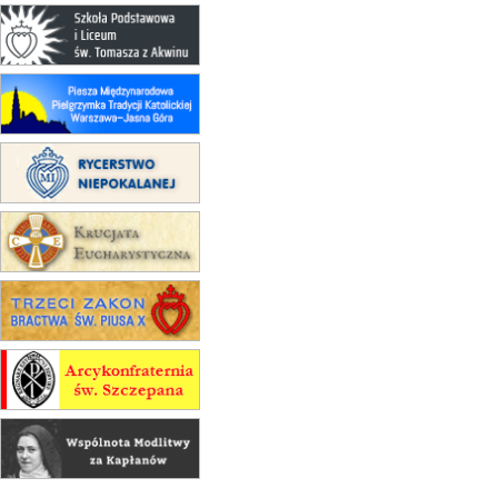
rekolekcje franciszkańskie
20–22.08
GNIEZNO →
GIETRZWAŁD
Męska pielgrzymka rowerowa
22.08
OPOLE
Msza św.
22.08
OPOLE
II Pielgrzymka Tradycji Katolickiej
na Górę św. Anny
23–29.08
BESKIDY
obóz wędrowny dla chłopców
24–29.08
KRAKÓW
rekolekcje ignacjańskie dla kobiet
24–29.08
BAJERZE
rekolekcje ignacjańskie dla
mężczyzn
30.08
RAFAŁY
Msza św.
30.08
GNIEZNO
integracyjne spotkanie wiernych
07–11.09
KASZUBY
ZMIANA