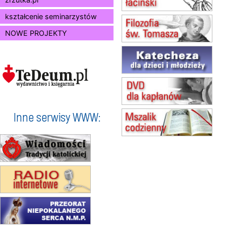
(jednorazowo)
15.08
SZCZECIN
kształcenie seminarzystów
zmiana godziny Mszy św.
NOWE PROJEKTY
(jednorazowo)
15.08
TCZEW
zmiana godziny Mszy św.
(jednorazowo)
15.08
NOWY SĄCZ
zmiana porządku nabożeństw
(jednorazowo)
15.08
KROSNO
Inne serwisy WWW:
Msza św.
15.08
CZĘSTOCHOWA
Msza św.
15.08
KOŁOBRZEG
Msza św.
16–22.08
BESKIDY
obóz wędrowny dla dziewcząt
16.08
KOŁOBRZEG
Msza św.
17–21.08
BAJERZE