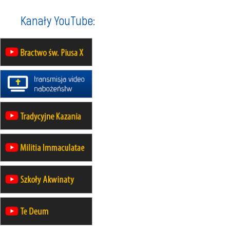
Rekolekcje w drodze
12.09
OLSZTYN
Kanały YouTube:
XII Pielgrzymka Tradycji
Katolickiej do Gietrzwałdu
12.09
wyjazd z Poznania przez
Gniezno i Bydgoszcz na
pielgrzymkę do Gietrzwałdu
12.09
wyjazd z Warszawy na
pielgrzymkę do Gietrzwałdu
14–19.09
DARŁOWO
wyjazd integracyjny
21–26.09
KRAKÓW
rekolekcje ignacjańskie dla
mężczyzn
21–26.09
BAJERZE
rekolekcje ignacjańskie dla kobiet
21–26.09
KARPACZ
wyjazd integracyjny
05–10.10
BAJERZE
ZMIANA
rekolekcje maryjne dla kobiet