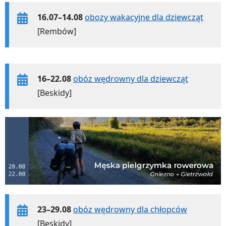
16.07–14.08
obozy wakacyjne dla dziewcząt
[Rembów]
16–22.08
obóz wędrowny dla dziewcząt
[Beskidy]
23–29.08
obóz wędrowny dla chłopców
[Beskidy]