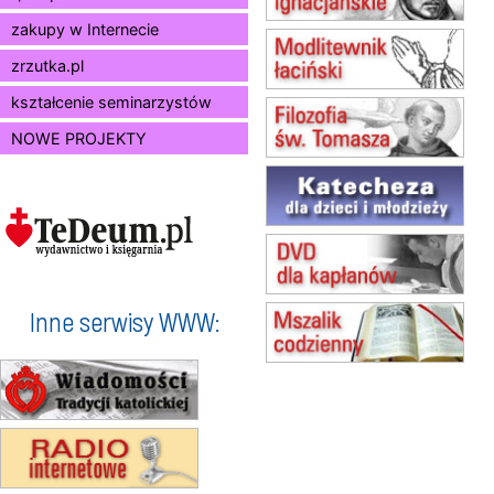
Msza św.
zakupy w Internecie
13.08
KRAKÓW
Msza św.
zrzutka.pl
14.08
CZĘSTOCHOWA
Msza św.
kształcenie seminarzystów
15.08
JASTRZĘBIE-ZDRÓJ
NOWE PROJEKTY
Msza św.
15.08
RADOM
Msza św.
15.08
KIELCE
Msza św.
15.08
BUKOWIEC
zmiana godziny Mszy św.
(jednorazowo)
Inne serwisy WWW:
15.08
SZCZECIN
zmiana godziny Mszy św.
(jednorazowo)
15.08
TCZEW
zmiana godziny Mszy św.
(jednorazowo)
15.08
NOWY SĄCZ