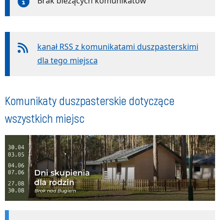
Brak bieżących komunikatów
kanał RSS z komunikatami duszpasterskimi
dla tego miejsca
Komunikaty duszpasterskie dotyczące
wszystkich miejsc