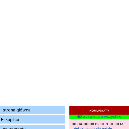
strona główna
KOMUNIKATY
wyświetlam wszystkie
kaplice
30.04–30.08
BROK N. BUGIEM
sakramenty
dni skupienia dla rodzin