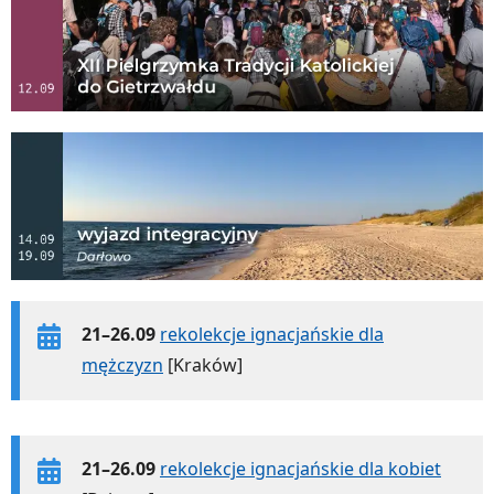
21–26.09
rekolekcje ignacjańskie dla
mężczyzn
[Kraków]
21–26.09
rekolekcje ignacjańskie dla kobiet