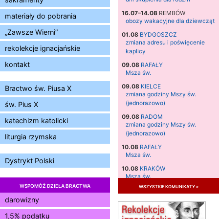
16.07–14.08
REMBÓW
materiały do pobrania
obozy wakacyjne dla dziewcząt
„Zawsze Wierni”
01.08
BYDGOSZCZ
zmiana adresu i poświęcenie
rekolekcje ignacjańskie
kaplicy
kontakt
09.08
RAFAŁY
Msza św.
09.08
KIELCE
Bractwo św. Piusa X
zmiana godziny Mszy św.
(jednorazowo)
św. Pius X
09.08
RADOM
katechizm katolicki
zmiana godziny Mszy św.
(jednorazowo)
liturgia rzymska
10.08
RAFAŁY
Msza św.
Dystrykt Polski
10.08
KRAKÓW
Msza św.
WSPOMÓŻ DZIEŁA BRACTWA
wszystkie komunikaty »
11.08
KRAKÓW
Msza św.
darowizny
12.08
KRAKÓW
1,5% podatku