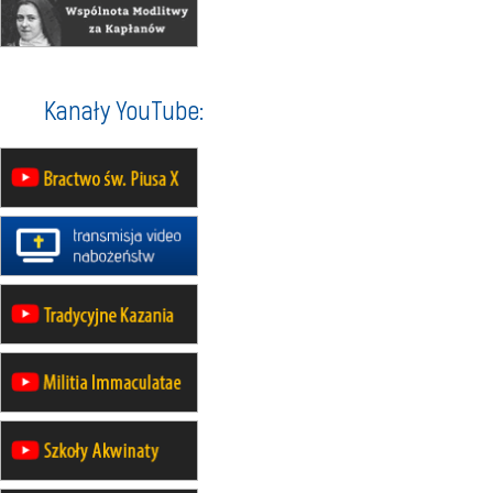
16.08
KATOWICE
integracyjne spotkanie wiernych
17–21.08
BAJERZE
rekolekcje franciszkańskie
Kanały YouTube:
20–22.08
GNIEZNO →
GIETRZWAŁD
Męska pielgrzymka rowerowa
22.08
OPOLE
Msza św.
22.08
OPOLE
II Pielgrzymka Tradycji Katolickiej
na Górę św. Anny
23–29.08
BESKIDY
obóz wędrowny dla chłopców
24–29.08
KRAKÓW
rekolekcje ignacjańskie dla kobiet
24–29.08
BAJERZE
rekolekcje ignacjańskie dla
mężczyzn
30.08
RAFAŁY
Msza św.