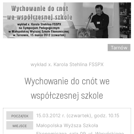
Tarnów
wykład x. Karola Stehlina FSSPX
Wychowanie do cnót we
współczesnej szkole
początek
15.03.2012 r. (czwartek), godz. 10.15
miejsce
Małopolska Wyższa Szkoła
Ekonomiczna, sala 09, ul. Waryńskiego