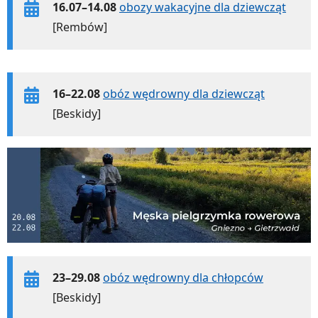
16.07–14.08
obozy wakacyjne dla dziewcząt
[Rembów]
16–22.08
obóz wędrowny dla dziewcząt
[Beskidy]
23–29.08
obóz wędrowny dla chłopców
[Beskidy]