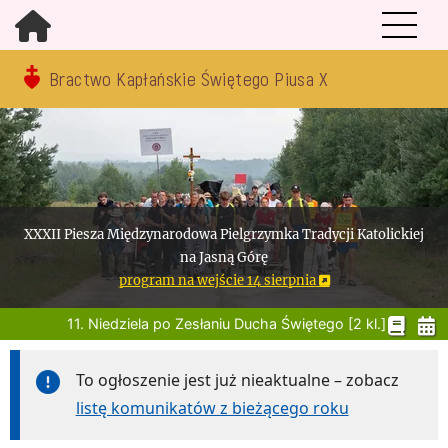
Bractwo Kapłańskie Świętego Piusa X
XXXII Piesza Międzynarodowa Pielgrzymka Tradycji Katolickiej
na Jasną Górę
program na wejście 14 sierpnia
11. Niedziela po Zesłaniu Ducha Świętego [2 kl.]
To ogłoszenie jest już nieaktualne – zobacz
listę komunikatów z bieżącego roku