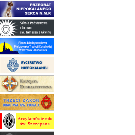
zmiana porządku nabożeństw
(jednorazowo)
15.08
KROSNO
Msza św.
15.08
CZĘSTOCHOWA
Msza św.
15.08
KRAKÓW
zmiana porządku nabożeństw
(jednorazowo)
15.08
KOŁOBRZEG
Msza św.
15.08
RZESZÓW
zmiana adresu i poświęcenie
kaplicy
15.08
RZESZÓW
zmiana porządku nabożeństw (na
stałe)
16–22.08
BESKIDY
obóz wędrowny dla dziewcząt
16.08
KOŁOBRZEG
Msza św.