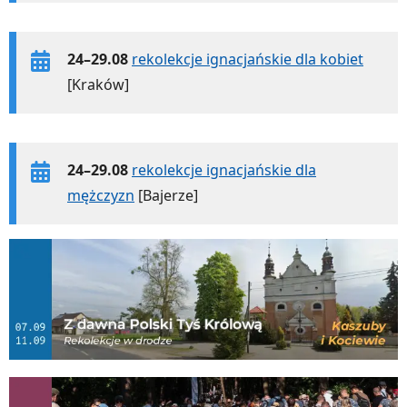
24–29.08
rekolekcje ignacjańskie dla kobiet
[Kraków]
24–29.08
rekolekcje ignacjańskie dla
mężczyzn
[Bajerze]