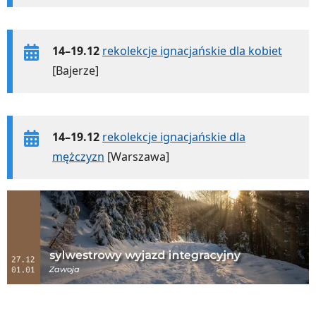
14–19.12
rekolekcje ignacjańskie dla kobiet
[Bajerze]
14–19.12
rekolekcje ignacjańskie dla
mężczyzn
[Warszawa]