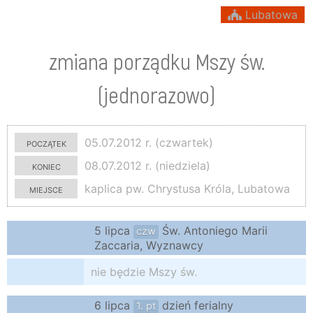
Lubatowa
zmiana porządku Mszy św.
(jednorazowo)
początek
05.07.2012 r. (czwartek)
koniec
08.07.2012 r. (niedziela)
miejsce
kaplica pw. Chrystusa Króla, Lubatowa
5 lipca
Św. Antoniego Marii
czw
Zaccaria, Wyznawcy
nie będzie Mszy św.
6 lipca
dzień ferialny
1. pt