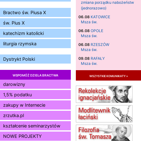
zmiana porządku nabożeństw
(jednorazowo)
Bractwo św. Piusa X
06.08
KATOWICE
Msza św.
św. Pius X
06.08
OPOLE
katechizm katolicki
Msza św.
liturgia rzymska
06.08
RZESZÓW
Msza św.
09.08
RAFAŁY
Dystrykt Polski
Msza św.
09.08
KIELCE
WSPOMÓŻ DZIEŁA BRACTWA
wszystkie komunikaty »
zmiana godziny Mszy św.
(jednorazowo)
darowizny
09.08
RADOM
1,5% podatku
zmiana godziny Mszy św.
(jednorazowo)
zakupy w Internecie
10.08
RAFAŁY
zrzutka.pl
Msza św.
15.08
JASTRZĘBIE-ZDRÓJ
kształcenie seminarzystów
Msza św.
NOWE PROJEKTY
15.08
RADOM