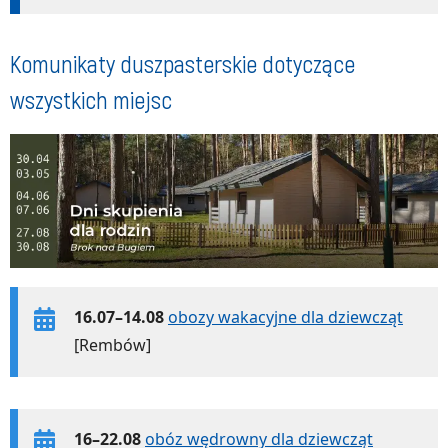
Komunikaty duszpasterskie dotyczące
wszystkich miejsc
16.07–14.08
obozy wakacyjne dla dziewcząt
[Rembów]
16–22.08
obóz wędrowny dla dziewcząt