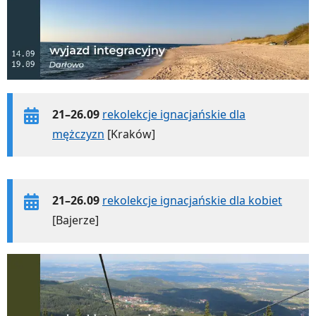
21–26.09
rekolekcje ignacjańskie dla
mężczyzn
[Kraków]
21–26.09
rekolekcje ignacjańskie dla kobiet
[Bajerze]