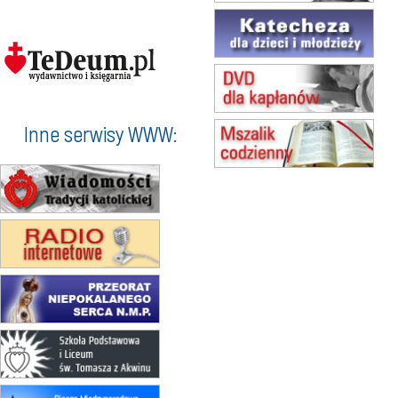
Msza św.
15.08
KIELCE
Msza św.
15.08
KOŁOBRZEG
Msza św.
16–22.08
BESKIDY
obóz wędrowny dla dziewcząt
Inne serwisy WWW:
16.08
KOŁOBRZEG
Msza św.
17–21.08
BAJERZE
rekolekcje franciszkańskie
20–22.08
GNIEZNO →
GIETRZWAŁD
Męska pielgrzymka rowerowa
22.08
OPOLE
Msza św.
23–29.08
BESKIDY
obóz wędrowny dla chłopców
24–29.08
KRAKÓW
rekolekcje ignacjańskie dla kobiet
24–29.08
BAJERZE