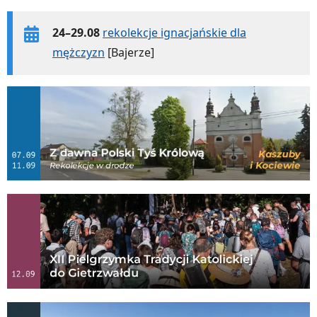
24–29.08
rekolekcje ignacjańskie dla
mężczyzn
[Bajerze]