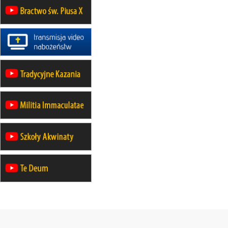
rekolekcje ignacjańskie dla
mężczyzn
21–26.09
BAJERZE
rekolekcje ignacjańskie dla kobiet
21–26.09
KARPACZ
wyjazd integracyjny
05–10.10
BAJERZE
ZMIANA
rekolekcje maryjne dla kobiet
19–24.10
KRAKÓW
rekolekcje maryjne dla mężczyzn
26–31.10
WARSZAWA
rekolekcje ignacjańskie dla kobiet
09–14.11
KRAKÓW
rekolekcje ignacjańskie dla kobiet
09–14.11
BAJERZE
rekolekcje ignacjańskie dla
mężczyzn
23–28.11
WARSZAWA
rekolekcje ignacjańskie dla kobiet
14–19.12
BAJERZE
rekolekcje ignacjańskie dla kobiet