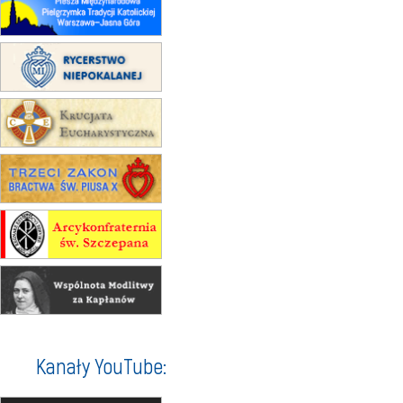
rekolekcje ignacjańskie dla
mężczyzn
30.08
RAFAŁY
Msza św.
30.08
GNIEZNO
integracyjne spotkanie wiernych
07–11.09
KASZUBY
ZMIANA
Rekolekcje w drodze
12.09
OLSZTYN
XII Pielgrzymka Tradycji
Katolickiej do Gietrzwałdu
12.09
wyjazd z Poznania przez
Gniezno i Bydgoszcz na
pielgrzymkę do Gietrzwałdu
12.09
wyjazd z Warszawy na
pielgrzymkę do Gietrzwałdu
14–19.09
DARŁOWO
Kanały YouTube:
wyjazd integracyjny
21–26.09
KRAKÓW