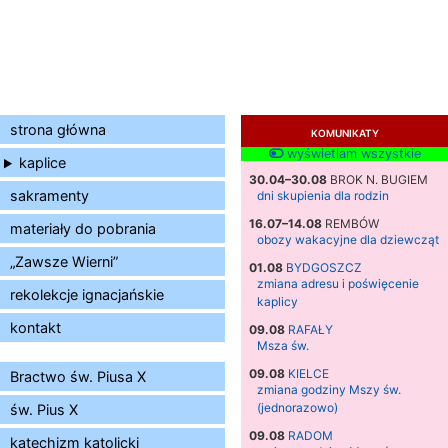
strona główna
KOMUNIKATY
wyświetlam wszystkie
kaplice
30.04–30.08
BROK N. BUGIEM
sakramenty
dni skupienia dla rodzin
16.07–14.08
REMBÓW
materiały do pobrania
obozy wakacyjne dla dziewcząt
„Zawsze Wierni”
01.08
BYDGOSZCZ
zmiana adresu i poświęcenie
rekolekcje ignacjańskie
kaplicy
kontakt
09.08
RAFAŁY
Msza św.
09.08
KIELCE
Bractwo św. Piusa X
zmiana godziny Mszy św.
(jednorazowo)
św. Pius X
09.08
RADOM
katechizm katolicki