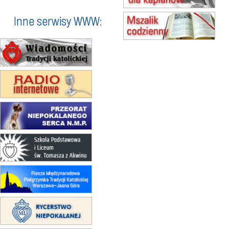
zmiana godziny Mszy św.
(jednorazowo)
Inne serwisy WWW:
15.08
SZCZECIN
zmiana godziny Mszy św.
(jednorazowo)
15.08
TCZEW
zmiana godziny Mszy św.
(jednorazowo)
15.08
NOWY SĄCZ
zmiana porządku nabożeństw
(jednorazowo)
15.08
KROSNO
Msza św.
15.08
CZĘSTOCHOWA
Msza św.
15.08
KRAKÓW
zmiana porządku nabożeństw
(jednorazowo)
15.08
KOŁOBRZEG
Msza św.
15.08
RZESZÓW