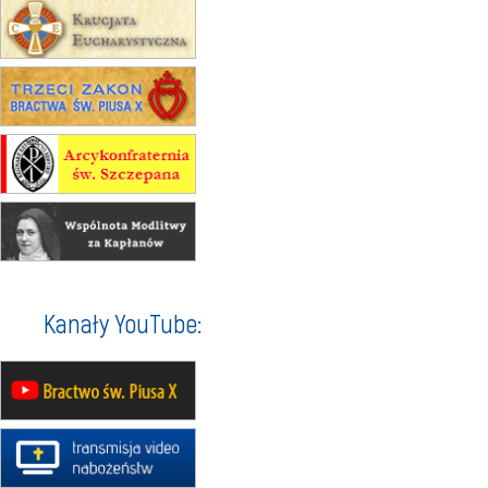
zmiana adresu i poświęcenie
kaplicy
15.08
RZESZÓW
zmiana porządku nabożeństw (na
stałe)
16–22.08
BESKIDY
obóz wędrowny dla dziewcząt
16.08
KOŁOBRZEG
Msza św.
16.08
KATOWICE
integracyjne spotkanie wiernych
17–21.08
BAJERZE
rekolekcje franciszkańskie
Kanały YouTube:
20–22.08
GNIEZNO →
GIETRZWAŁD
Męska pielgrzymka rowerowa
22.08
OPOLE
Msza św.
22.08
OPOLE
II Pielgrzymka Tradycji Katolickiej
na Górę św. Anny