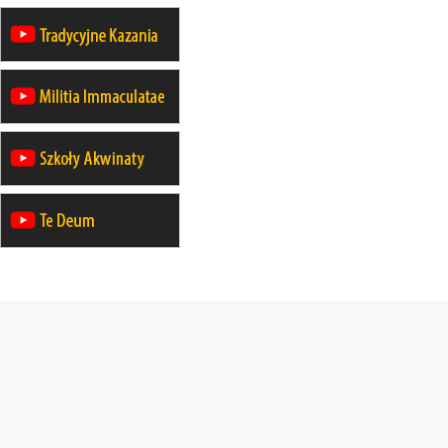
23–29.08
BESKIDY
obóz wędrowny dla chłopców
24–29.08
KRAKÓW
rekolekcje ignacjańskie dla kobiet
24–29.08
BAJERZE
rekolekcje ignacjańskie dla
mężczyzn
30.08
RAFAŁY
Msza św.
30.08
GNIEZNO
integracyjne spotkanie wiernych
30.08
SŁUPSK
zmiana porządku nabożeństw (na
stałe)
06.09
TCZEW
zmiana porządku nabożeństw (na
stałe)
06.09
OLSZTYN
zmiana porządku nabożeństw (na
stałe)
07–11.09
KASZUBY
ZMIANA
Rekolekcje w drodze