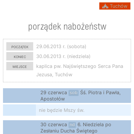
Tuchów
porządek nabożeństw
początek
29.06.2013 r. (sobota)
koniec
30.06.2013 r. (niedziela)
miejsce
kaplica pw. Najświętszego Serca Pana
Jezusa, Tuchów
29 czerwca
Śś. Piotra i Pawła,
sob
Apostołów
nie będzie Mszy św.
30 czerwca
6. Niedziela po
nd
Zesłaniu Ducha Świętego