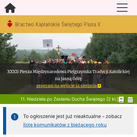
Bractwo Kapłańskie Świętego Piusa X
XXXII Piesza Międzynarodowa Pielgrzymka Tradycji Katolickiej
na Jasną Górę
program na wejście 14 sierpnia
11. Niedziela po Zesłaniu Ducha Świętego [2 kl.]
To ogłoszenie jest już nieaktualne – zobacz
listę komunikatów z bieżącego roku