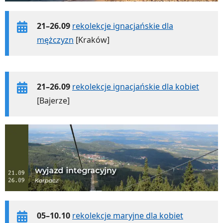
21–26.09
rekolekcje ignacjańskie dla
mężczyzn
[Kraków]
21–26.09
rekolekcje ignacjańskie dla kobiet
[Bajerze]
05–10.10
rekolekcje maryjne dla kobiet