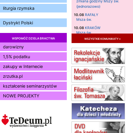
zmiana godziny Mszy św.
(jednorazowo)
liturgia rzymska
10.08
RAFAŁY
Msza św.
Dystrykt Polski
10.08
KRAKÓW
Msza św.
WSPOMÓŻ DZIEŁA BRACTWA
wszystkie komunikaty »
11.08
KRAKÓW
Msza św.
darowizny
12.08
KRAKÓW
1,5% podatku
Msza św.
zakupy w Internecie
13.08
KRAKÓW
Msza św.
zrzutka.pl
14.08
CZĘSTOCHOWA
Msza św.
kształcenie seminarzystów
15.08
JASTRZĘBIE-ZDRÓJ
NOWE PROJEKTY
Msza św.
15.08
RADOM
Msza św.
15.08
KIELCE
Msza św.
15.08
BUKOWIEC