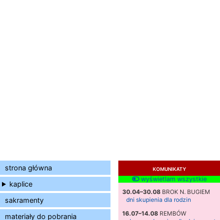
strona główna
KOMUNIKATY
wyświetlam wszystkie
kaplice
30.04–30.08
BROK N. BUGIEM
sakramenty
dni skupienia dla rodzin
16.07–14.08
REMBÓW
materiały do pobrania