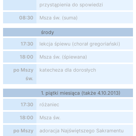
przystąpienia do spowiedzi
08:30
Msza św. (suma)
środy
17:30
lekcja śpiewu (chorał gregoriański)
18:00
Msza św. (śpiewana)
po Mszy
katecheza dla dorosłych
św.
1. piątki miesiąca (także 4.10.2013)
17:30
różaniec
18:00
Msza św.
po Mszy
adoracja Najświętszego Sakramentu