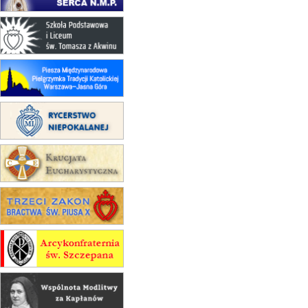
17–21.08
BAJERZE
rekolekcje franciszkańskie
20–22.08
GNIEZNO →
GIETRZWAŁD
Męska pielgrzymka rowerowa
22.08
OPOLE
Msza św.
22.08
OPOLE
II Pielgrzymka Tradycji Katolickiej
na Górę św. Anny
23–29.08
BESKIDY
obóz wędrowny dla chłopców
24–29.08
KRAKÓW
rekolekcje ignacjańskie dla kobiet
24–29.08
BAJERZE
rekolekcje ignacjańskie dla
mężczyzn
30.08
RAFAŁY
Msza św.
30.08
GNIEZNO
integracyjne spotkanie wiernych