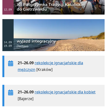
21–26.09
rekolekcje ignacjańskie dla
mężczyzn
[Kraków]
21–26.09
rekolekcje ignacjańskie dla kobiet
[Bajerze]