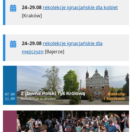
24–29.08
rekolekcje ignacjańskie dla kobiet
[Kraków]
24–29.08
rekolekcje ignacjańskie dla
mężczyzn
[Bajerze]