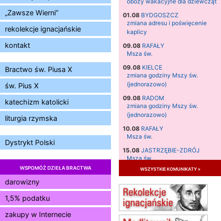
obozy wakacyjne dla dziewcząt
„Zawsze Wierni”
01.08
BYDGOSZCZ
zmiana adresu i poświęcenie
rekolekcje ignacjańskie
kaplicy
kontakt
09.08
RAFAŁY
Msza św.
09.08
KIELCE
Bractwo św. Piusa X
zmiana godziny Mszy św.
(jednorazowo)
św. Pius X
09.08
RADOM
katechizm katolicki
zmiana godziny Mszy św.
(jednorazowo)
liturgia rzymska
10.08
RAFAŁY
Msza św.
Dystrykt Polski
15.08
JASTRZĘBIE-ZDRÓJ
Msza św.
WSPOMÓŻ DZIEŁA BRACTWA
wszystkie komunikaty »
15.08
RADOM
Msza św.
darowizny
15.08
KIELCE
1,5% podatku
Msza św.
zakupy w Internecie
15.08
BUKOWIEC