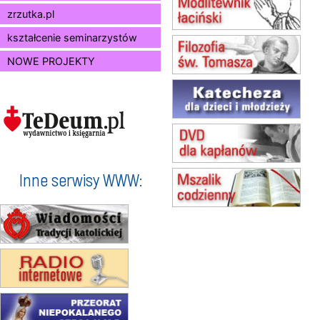
zmiana godziny Mszy św.
zrzutka.pl
(jednorazowo)
15.08
SZCZECIN
kształcenie seminarzystów
zmiana godziny Mszy św.
NOWE PROJEKTY
(jednorazowo)
15.08
TCZEW
zmiana godziny Mszy św.
(jednorazowo)
15.08
NOWY SĄCZ
zmiana porządku nabożeństw
(jednorazowo)
15.08
KROSNO
Inne serwisy WWW:
Msza św.
15.08
CZĘSTOCHOWA
Msza św.
15.08
KOŁOBRZEG
Msza św.
16–22.08
BESKIDY
obóz wędrowny dla dziewcząt
16.08
KOŁOBRZEG
Msza św.