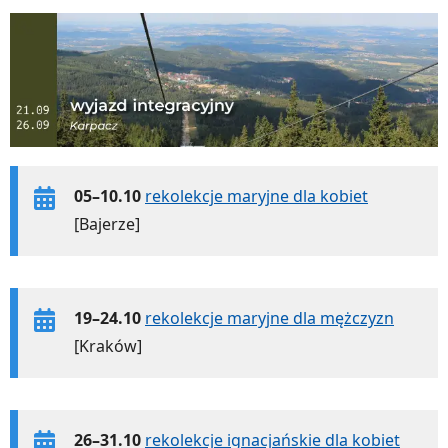
05–10.10
rekolekcje maryjne dla kobiet
[Bajerze]
19–24.10
rekolekcje maryjne dla mężczyzn
[Kraków]
26–31.10
rekolekcje ignacjańskie dla kobiet