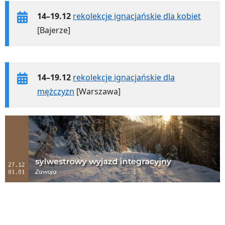
14–19.12
rekolekcje ignacjańskie dla kobiet
[Bajerze]
14–19.12
rekolekcje ignacjańskie dla
mężczyzn
[Warszawa]