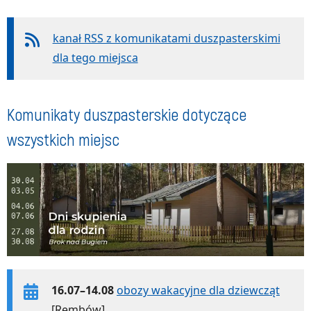
kanał RSS z komunikatami duszpasterskimi
dla tego miejsca
Komunikaty duszpasterskie dotyczące
wszystkich miejsc
16.07–14.08
obozy wakacyjne dla dziewcząt
[Rembów]