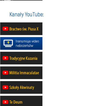
07–11.09
KASZUBY
ZMIANA
Rekolekcje w drodze
12.09
OLSZTYN
Kanały YouTube:
XII Pielgrzymka Tradycji
Katolickiej do Gietrzwałdu
12.09
wyjazd z Poznania przez
Gniezno i Bydgoszcz na
pielgrzymkę do Gietrzwałdu
12.09
wyjazd z Warszawy na
pielgrzymkę do Gietrzwałdu
14–19.09
DARŁOWO
wyjazd integracyjny
21–26.09
KRAKÓW
rekolekcje ignacjańskie dla
mężczyzn
21–26.09
BAJERZE
rekolekcje ignacjańskie dla kobiet
21–26.09
KARPACZ
wyjazd integracyjny