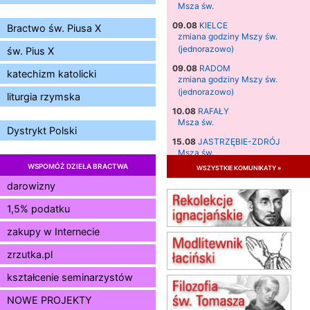
Msza św.
09.08
KIELCE
Bractwo św. Piusa X
zmiana godziny Mszy św.
(jednorazowo)
św. Pius X
09.08
RADOM
katechizm katolicki
zmiana godziny Mszy św.
(jednorazowo)
liturgia rzymska
10.08
RAFAŁY
Msza św.
Dystrykt Polski
15.08
JASTRZĘBIE-ZDRÓJ
Msza św.
WSPOMÓŻ DZIEŁA BRACTWA
wszystkie komunikaty »
15.08
RADOM
Msza św.
darowizny
15.08
KIELCE
1,5% podatku
Msza św.
zakupy w Internecie
15.08
BUKOWIEC
zmiana godziny Mszy św.
zrzutka.pl
(jednorazowo)
15.08
SZCZECIN
kształcenie seminarzystów
zmiana godziny Mszy św.
NOWE PROJEKTY
(jednorazowo)