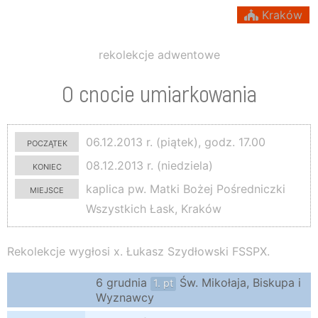
Kraków
rekolekcje adwentowe
O cnocie umiarkowania
początek
06.12.2013 r. (piątek), godz. 17.00
koniec
08.12.2013 r. (niedziela)
miejsce
kaplica pw. Matki Bożej Pośredniczki
Wszystkich Łask, Kraków
Rekolekcje wygłosi x. Łukasz Szydłowski FSSPX.
6 grudnia
Św. Mikołaja, Biskupa i
1. pt
Wyznawcy