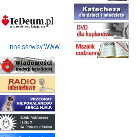
15.08
TCZEW
zmiana godziny Mszy św.
(jednorazowo)
15.08
NOWY SĄCZ
zmiana porządku nabożeństw
(jednorazowo)
15.08
KROSNO
Inne serwisy WWW:
Msza św.
15.08
CZĘSTOCHOWA
Msza św.
15.08
KOŁOBRZEG
Msza św.
16–22.08
BESKIDY
obóz wędrowny dla dziewcząt
16.08
KOŁOBRZEG
Msza św.
17–21.08
BAJERZE
rekolekcje franciszkańskie
20–22.08
GNIEZNO →
GIETRZWAŁD
Męska pielgrzymka rowerowa