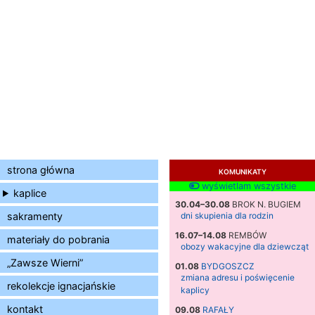
strona główna
KOMUNIKATY
wyświetlam wszystkie
kaplice
30.04–30.08
BROK N. BUGIEM
sakramenty
dni skupienia dla rodzin
16.07–14.08
REMBÓW
materiały do pobrania
obozy wakacyjne dla dziewcząt
„Zawsze Wierni”
01.08
BYDGOSZCZ
zmiana adresu i poświęcenie
rekolekcje ignacjańskie
kaplicy
kontakt
09.08
RAFAŁY