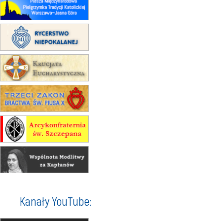
22.08
OPOLE
Msza św.
22.08
OPOLE
II Pielgrzymka Tradycji Katolickiej
na Górę św. Anny
23–29.08
BESKIDY
obóz wędrowny dla chłopców
24–29.08
KRAKÓW
rekolekcje ignacjańskie dla kobiet
24–29.08
BAJERZE
rekolekcje ignacjańskie dla
mężczyzn
30.08
RAFAŁY
Msza św.
30.08
GNIEZNO
integracyjne spotkanie wiernych
07–11.09
KASZUBY
ZMIANA
Rekolekcje w drodze
12.09
OLSZTYN
Kanały YouTube:
XII Pielgrzymka Tradycji
Katolickiej do Gietrzwałdu