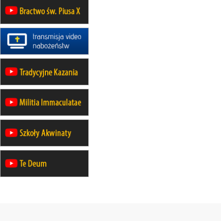
12.09
wyjazd z Poznania przez
Gniezno i Bydgoszcz na
pielgrzymkę do Gietrzwałdu
12.09
wyjazd z Warszawy na
pielgrzymkę do Gietrzwałdu
14–19.09
DARŁOWO
wyjazd integracyjny
21–26.09
KRAKÓW
rekolekcje ignacjańskie dla
mężczyzn
21–26.09
BAJERZE
rekolekcje ignacjańskie dla kobiet
21–26.09
KARPACZ
wyjazd integracyjny
05–10.10
BAJERZE
ZMIANA
rekolekcje maryjne dla kobiet
19–24.10
KRAKÓW
rekolekcje maryjne dla mężczyzn
26–31.10
WARSZAWA