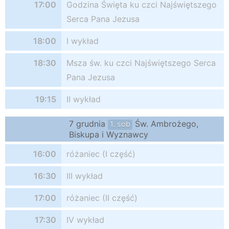
17:00
Godzina Święta ku czci Najświętszego
Serca Pana Jezusa
18:00
I wykład
18:30
Msza św. ku czci Najświętszego Serca
Pana Jezusa
19:15
II wykład
7 grudnia
Św. Ambrożego,
1. sob
Biskupa i Wyznawcy
16:00
różaniec (I część)
16:30
III wykład
17:00
różaniec (II część)
17:30
IV wykład