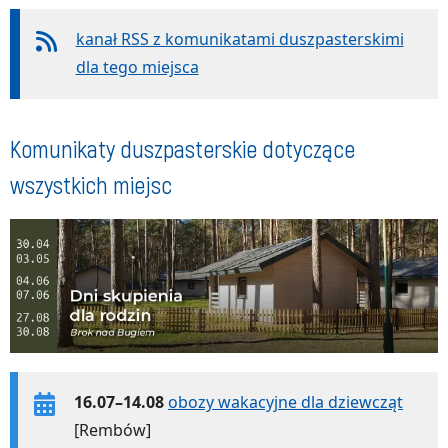
kanał RSS z komunikatami duszpasterskimi
dla tego miejsca
Komunikaty duszpasterskie dotyczące
wszystkich miejsc
16.07–14.08
obozy wakacyjne dla dziewcząt
[Rembów]