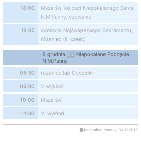
18:00
Msza św. ku czci Niepokalanego Serca
N.M.Panny; czuwanie
18:45
adoracja Najświętszaego Sakramentu,
różaniec (III część)
8 grudnia
Niepokalane Poczęcie
nd
N.M.Panny
08:30
różaniec lub Godzinki
09:30
V wykład
10:00
Msza św.
11:30
VI wykład
komunikat dodany: 04.11.2013