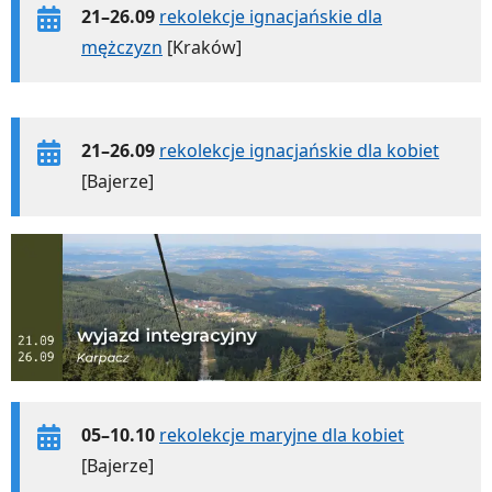
21–26.09
rekolekcje ignacjańskie dla
mężczyzn
[Kraków]
21–26.09
rekolekcje ignacjańskie dla kobiet
[Bajerze]
05–10.10
rekolekcje maryjne dla kobiet
[Bajerze]