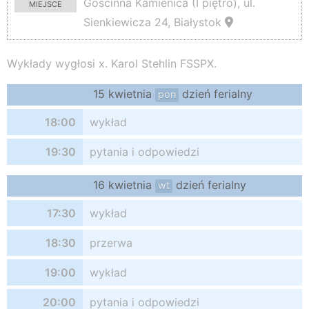
miejsce
Gościnna Kamienica (I piętro), ul.
Sienkiewicza 24, Białystok
Wykłady wygłosi x. Karol Stehlin FSSPX.
15 kwietnia
dzień ferialny
pon
18:00
wykład
19:30
pytania i odpowiedzi
16 kwietnia
dzień ferialny
wt
17:30
wykład
18:30
przerwa
19:00
wykład
20:00
pytania i odpowiedzi