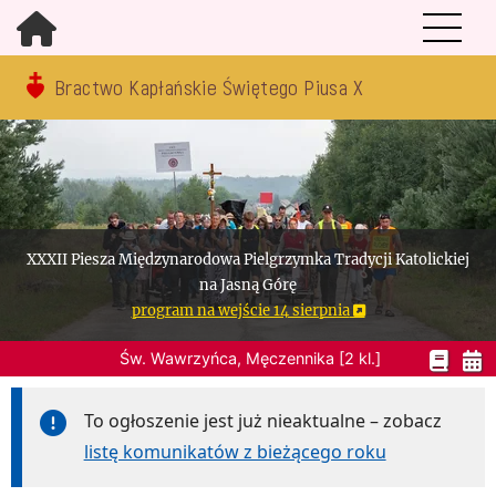
Bractwo Kapłańskie Świętego Piusa X
XXXII Piesza Międzynarodowa Pielgrzymka Tradycji Katolickiej
na Jasną Górę
program na wejście 14 sierpnia
Św. Wawrzyńca, Męczennika [2 kl.]
To ogłoszenie jest już nieaktualne – zobacz
listę komunikatów z bieżącego roku