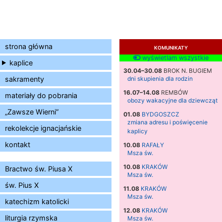
strona główna
KOMUNIKATY
wyświetlam wszystkie
kaplice
30.04–30.08
BROK N. BUGIEM
sakramenty
dni skupienia dla rodzin
16.07–14.08
REMBÓW
materiały do pobrania
obozy wakacyjne dla dziewcząt
„Zawsze Wierni”
01.08
BYDGOSZCZ
zmiana adresu i poświęcenie
rekolekcje ignacjańskie
kaplicy
kontakt
10.08
RAFAŁY
Msza św.
10.08
KRAKÓW
Bractwo św. Piusa X
Msza św.
św. Pius X
11.08
KRAKÓW
Msza św.
katechizm katolicki
12.08
KRAKÓW
liturgia rzymska
Msza św.