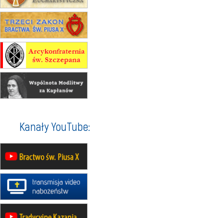
integracyjne spotkanie wiernych
17–21.08
BAJERZE
rekolekcje franciszkańskie
20–22.08
GNIEZNO →
GIETRZWAŁD
Męska pielgrzymka rowerowa
22.08
OPOLE
Msza św.
22.08
OPOLE
II Pielgrzymka Tradycji Katolickiej
na Górę św. Anny
23–29.08
BESKIDY
Kanały YouTube:
obóz wędrowny dla chłopców
24–29.08
KRAKÓW
rekolekcje ignacjańskie dla kobiet
24–29.08
BAJERZE
rekolekcje ignacjańskie dla
mężczyzn
30.08
RAFAŁY
Msza św.
30.08
GNIEZNO