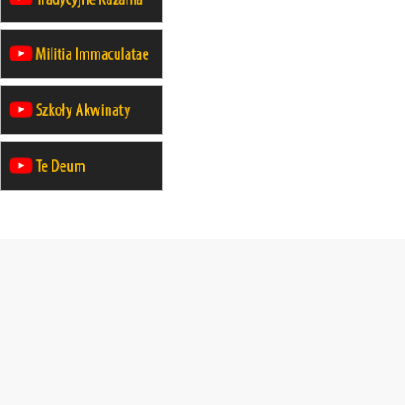
integracyjne spotkanie wiernych
30.08
SŁUPSK
zmiana porządku nabożeństw (na
stałe)
06.09
TCZEW
zmiana porządku nabożeństw (na
stałe)
06.09
OLSZTYN
zmiana porządku nabożeństw (na
stałe)
07–11.09
KASZUBY
ZMIANA
Rekolekcje w drodze
12.09
OLSZTYN
XII Pielgrzymka Tradycji
Katolickiej do Gietrzwałdu
12.09
wyjazd z Poznania przez
Gniezno i Bydgoszcz na
pielgrzymkę do Gietrzwałdu
12.09
wyjazd z Warszawy na
pielgrzymkę do Gietrzwałdu