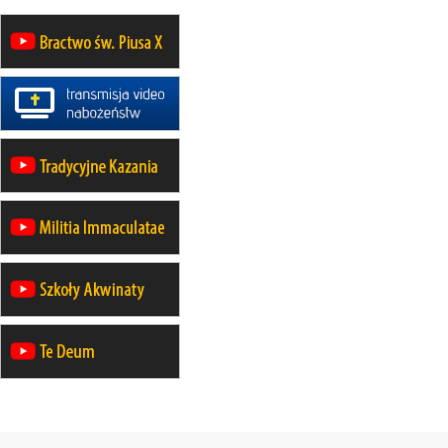
Katolickiej do Gietrzwałdu
12.09
wyjazd z Poznania przez
Gniezno i Bydgoszcz na
pielgrzymkę do Gietrzwałdu
12.09
wyjazd z Warszawy na
pielgrzymkę do Gietrzwałdu
14–19.09
DARŁOWO
wyjazd integracyjny
21–26.09
KRAKÓW
rekolekcje ignacjańskie dla
mężczyzn
21–26.09
BAJERZE
rekolekcje ignacjańskie dla kobiet
21–26.09
KARPACZ
wyjazd integracyjny
05–10.10
BAJERZE
ZMIANA
rekolekcje maryjne dla kobiet
19–24.10
KRAKÓW
rekolekcje maryjne dla mężczyzn