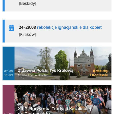
[Beskidy]
24–29.08
rekolekcje ignacjańskie dla kobiet
[Kraków]