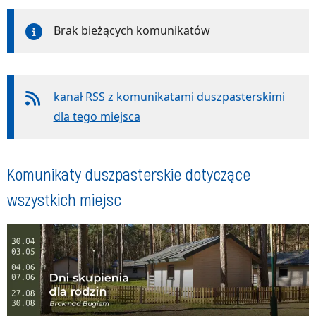
Brak bieżących komunikatów
kanał RSS z komunikatami duszpasterskimi
dla tego miejsca
Komunikaty duszpasterskie dotyczące
wszystkich miejsc