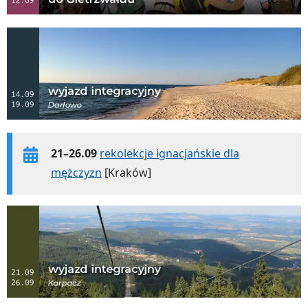
21–26.09
rekolekcje ignacjańskie dla
mężczyzn
[Kraków]