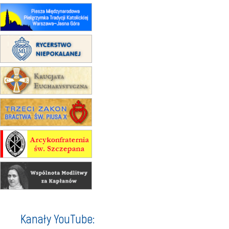
Męska pielgrzymka rowerowa
22.08
OPOLE
Msza św.
22.08
OPOLE
II Pielgrzymka Tradycji Katolickiej
na Górę św. Anny
23–29.08
BESKIDY
obóz wędrowny dla chłopców
24–29.08
KRAKÓW
rekolekcje ignacjańskie dla kobiet
24–29.08
BAJERZE
rekolekcje ignacjańskie dla
mężczyzn
30.08
RAFAŁY
Msza św.
30.08
GNIEZNO
integracyjne spotkanie wiernych
07–11.09
KASZUBY
ZMIANA
Rekolekcje w drodze
12.09
OLSZTYN
Kanały YouTube:
XII Pielgrzymka Tradycji