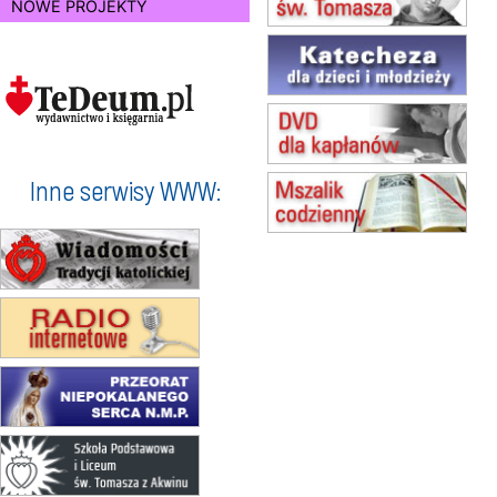
NOWE PROJEKTY
(jednorazowo)
15.08
TCZEW
zmiana godziny Mszy św.
(jednorazowo)
15.08
NOWY SĄCZ
zmiana porządku nabożeństw
(jednorazowo)
15.08
KROSNO
Inne serwisy WWW:
Msza św.
15.08
CZĘSTOCHOWA
Msza św.
15.08
KOŁOBRZEG
Msza św.
16–22.08
BESKIDY
obóz wędrowny dla dziewcząt
16.08
KOŁOBRZEG
Msza św.
17–21.08
BAJERZE
rekolekcje franciszkańskie
20–22.08
GNIEZNO →
GIETRZWAŁD