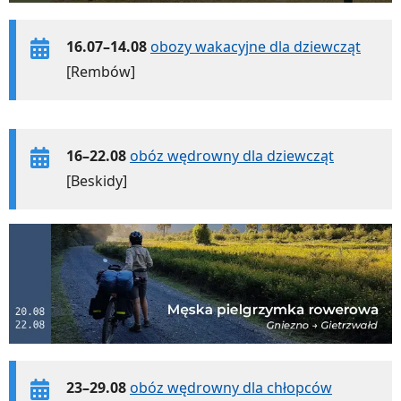
16.07–14.08
obozy wakacyjne dla dziewcząt
[Rembów]
16–22.08
obóz wędrowny dla dziewcząt
[Beskidy]
23–29.08
obóz wędrowny dla chłopców