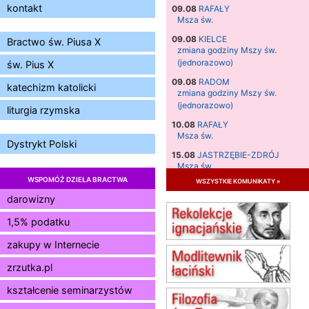
kontakt
09.08
RAFAŁY
Msza św.
09.08
KIELCE
Bractwo św. Piusa X
zmiana godziny Mszy św.
(jednorazowo)
św. Pius X
09.08
RADOM
katechizm katolicki
zmiana godziny Mszy św.
(jednorazowo)
liturgia rzymska
10.08
RAFAŁY
Msza św.
Dystrykt Polski
15.08
JASTRZĘBIE-ZDRÓJ
Msza św.
WSPOMÓŻ DZIEŁA BRACTWA
wszystkie komunikaty »
15.08
RADOM
Msza św.
darowizny
15.08
KIELCE
1,5% podatku
Msza św.
zakupy w Internecie
15.08
BUKOWIEC
zmiana godziny Mszy św.
zrzutka.pl
(jednorazowo)
15.08
SZCZECIN
kształcenie seminarzystów
zmiana godziny Mszy św.