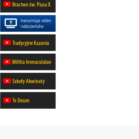
12.09
wyjazd z Poznania przez
Gniezno i Bydgoszcz na
pielgrzymkę do Gietrzwałdu
12.09
wyjazd z Warszawy na
pielgrzymkę do Gietrzwałdu
14–19.09
DARŁOWO
wyjazd integracyjny
21–26.09
KRAKÓW
rekolekcje ignacjańskie dla
mężczyzn
21–26.09
BAJERZE
rekolekcje ignacjańskie dla kobiet
21–26.09
KARPACZ
wyjazd integracyjny
05–10.10
BAJERZE
ZMIANA
rekolekcje maryjne dla kobiet
19–24.10
KRAKÓW
rekolekcje maryjne dla mężczyzn
26–31.10
WARSZAWA
rekolekcje ignacjańskie dla kobiet