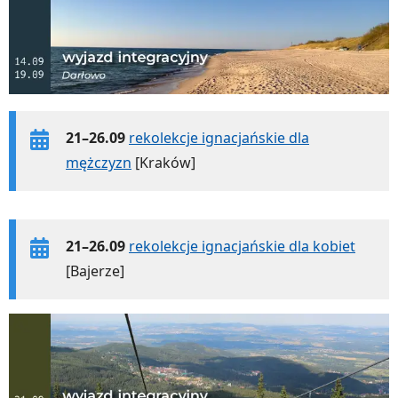
21–26.09
rekolekcje ignacjańskie dla
mężczyzn
[Kraków]
21–26.09
rekolekcje ignacjańskie dla kobiet
[Bajerze]