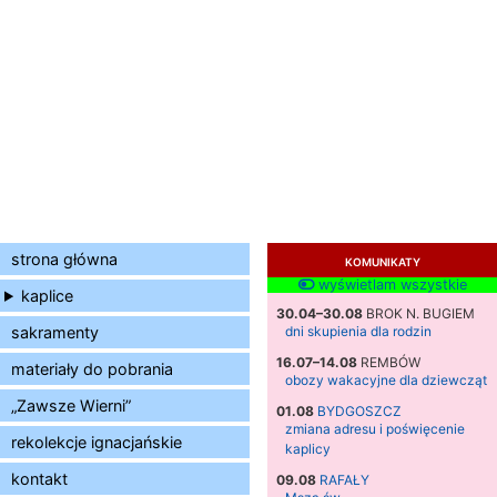
strona główna
KOMUNIKATY
wyświetlam wszystkie
kaplice
30.04–30.08
BROK N. BUGIEM
sakramenty
dni skupienia dla rodzin
16.07–14.08
REMBÓW
materiały do pobrania
obozy wakacyjne dla dziewcząt
„Zawsze Wierni”
01.08
BYDGOSZCZ
zmiana adresu i poświęcenie
rekolekcje ignacjańskie
kaplicy
kontakt
09.08
RAFAŁY