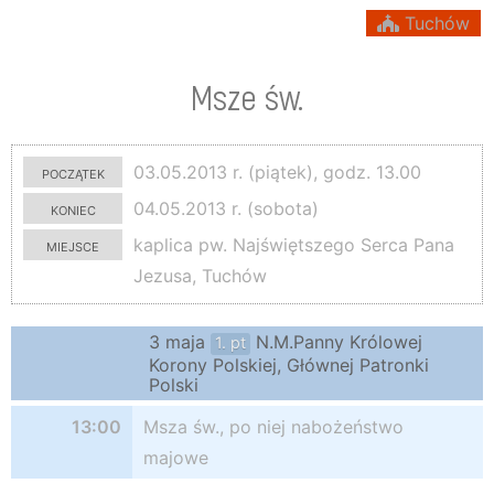
Tuchów
Msze św.
początek
03.05.2013 r. (piątek), godz. 13.00
koniec
04.05.2013 r. (sobota)
miejsce
kaplica pw. Najświętszego Serca Pana
Jezusa, Tuchów
3 maja
N.M.Panny Królowej
1. pt
Korony Polskiej, Głównej Patronki
Polski
13:00
Msza św., po niej nabożeństwo
majowe