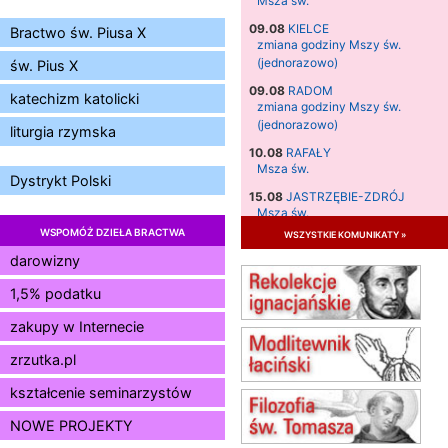
Msza św.
09.08
KIELCE
Bractwo św. Piusa X
zmiana godziny Mszy św.
(jednorazowo)
św. Pius X
09.08
RADOM
katechizm katolicki
zmiana godziny Mszy św.
(jednorazowo)
liturgia rzymska
10.08
RAFAŁY
Msza św.
Dystrykt Polski
15.08
JASTRZĘBIE-ZDRÓJ
Msza św.
WSPOMÓŻ DZIEŁA BRACTWA
wszystkie komunikaty »
15.08
RADOM
Msza św.
darowizny
15.08
KIELCE
1,5% podatku
Msza św.
zakupy w Internecie
15.08
BUKOWIEC
zmiana godziny Mszy św.
zrzutka.pl
(jednorazowo)
15.08
SZCZECIN
kształcenie seminarzystów
zmiana godziny Mszy św.
NOWE PROJEKTY
(jednorazowo)