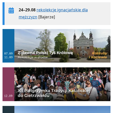
24–29.08
rekolekcje ignacjańskie dla
mężczyzn
[Bajerze]