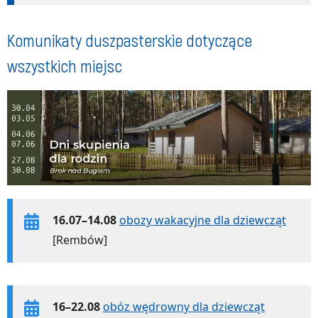
Komunikaty duszpasterskie dotyczące
wszystkich miejsc
16.07–14.08
obozy wakacyjne dla dziewcząt
[Rembów]
16–22.08
obóz wędrowny dla dziewcząt