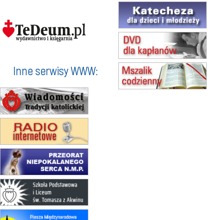
15.08
TCZEW
zmiana godziny Mszy św.
(jednorazowo)
15.08
NOWY SĄCZ
zmiana porządku nabożeństw
(jednorazowo)
15.08
KROSNO
Inne serwisy WWW:
Msza św.
15.08
CZĘSTOCHOWA
Msza św.
15.08
KOŁOBRZEG
Msza św.
16–22.08
BESKIDY
obóz wędrowny dla dziewcząt
16.08
KOŁOBRZEG
Msza św.
17–21.08
BAJERZE
rekolekcje franciszkańskie
20–22.08
GNIEZNO →
GIETRZWAŁD
Męska pielgrzymka rowerowa