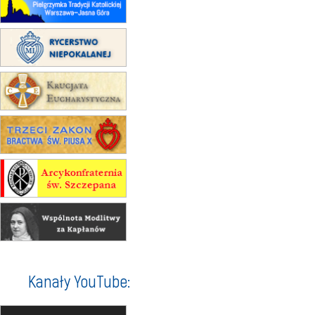
22.08
OPOLE
Msza św.
22.08
OPOLE
II Pielgrzymka Tradycji Katolickiej
na Górę św. Anny
23–29.08
BESKIDY
obóz wędrowny dla chłopców
24–29.08
KRAKÓW
rekolekcje ignacjańskie dla kobiet
24–29.08
BAJERZE
rekolekcje ignacjańskie dla
mężczyzn
30.08
RAFAŁY
Msza św.
30.08
GNIEZNO
integracyjne spotkanie wiernych
07–11.09
KASZUBY
ZMIANA
Rekolekcje w drodze
12.09
OLSZTYN
Kanały YouTube:
XII Pielgrzymka Tradycji
Katolickiej do Gietrzwałdu