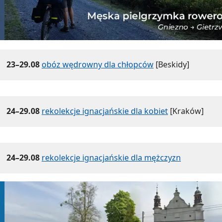
23–29.08
obóz wędrowny dla chłopców
[Beskidy]
24–29.08
rekolekcje ignacjańskie dla kobiet
[Kraków]
24–29.08
rekolekcje ignacjańskie dla mężczyzn