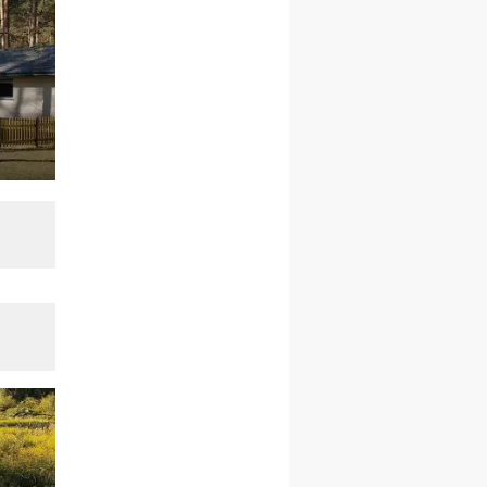
rekolekcje ignacjańskie dla
mężczyzn
21–26.09
BAJERZE
rekolekcje ignacjańskie dla
kobiet
21–26.09
KARPACZ
wyjazd integracyjny
05–10.10
BAJERZE
ZMIANA
rekolekcje maryjne dla
kobiet
19–24.10
KRAKÓW
rekolekcje maryjne dla
mężczyzn
26–31.10
WARSZAWA
rekolekcje ignacjańskie dla
kobiet
09–14.11
KRAKÓW
rekolekcje ignacjańskie dla
kobiet
09–14.11
BAJERZE
rekolekcje ignacjańskie dla
mężczyzn