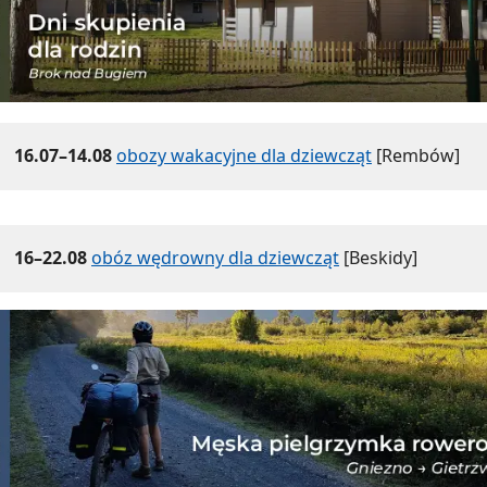
16.07–14.08
obozy wakacyjne dla dziewcząt
[Rembów]
16–22.08
obóz wędrowny dla dziewcząt
[Beskidy]