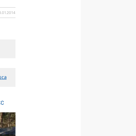
23–29.08
BESKIDY
obóz wędrowny dla
8.01.2014
chłopców
24–29.08
KRAKÓW
rekolekcje ignacjańskie dla
kobiet
24–29.08
BAJERZE
rekolekcje ignacjańskie dla
mężczyzn
30.08
RAFAŁY
Msza św.
30.08
GNIEZNO
sca
integracyjne spotkanie
wiernych
07–11.09
KASZUBY
ZMIANA
Rekolekcje w drodze
sc
12.09
OLSZTYN
XII Pielgrzymka Tradycji
Katolickiej do Gietrzwałdu
12.09
wyjazd z Poznania przez
Gniezno i Bydgoszcz na