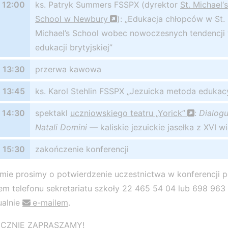
12:00
ks. Patryk Summers FSSPX (dyrektor
St. Michael‘s
School w Newbury
): „Edukacja chłopców w St.
Michael’s School wobec nowoczesnych tendencji
edukacji brytyjskiej”
13:30
przerwa kawowa
13:45
ks. Karol Stehlin FSSPX „Jezuicka metoda edukac
14:30
spektakl
uczniowskiego teatru „Yorick”
:
Dialogu
Natali Domini
— kaliskie jezuickie jasełka z XVI w
. 15:30
zakończenie konferencji
mie prosimy o potwierdzenie uczestnictwa w konferencji 
m telefonu sekretariatu szkoły 22 465 54 04 lub 698 963
ualnie
e-mailem
.
CZNIE ZAPRASZAMY!