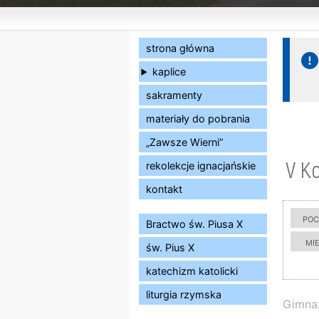
strona główna
kaplice
sakramenty
materiały do pobrania
„Zawsze Wierni”
V Ko
rekolekcje ignacjańskie
kontakt
poc
Bractwo św. Piusa X
mi
św. Pius X
katechizm katolicki
liturgia rzymska
Gimnaz