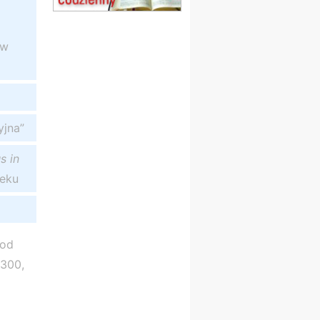
Msza św.
15.08
CZĘSTOCHOWA
Msza św.
 w
15.08
KOŁOBRZEG
Msza św.
16–22.08
BESKIDY
obóz wędrowny dla
dziewcząt
yjna”
16.08
KOŁOBRZEG
Msza św.
s in
17–21.08
BAJERZE
ieku
rekolekcje franciszkańskie
20–22.08
GNIEZNO →
GIETRZWAŁD
Męska pielgrzymka
rowerowa
pod
22.08
OPOLE
 300,
Msza św.
22.08
OPOLE
II Pielgrzymka Tradycji
Katolickiej na Górę św. Anny