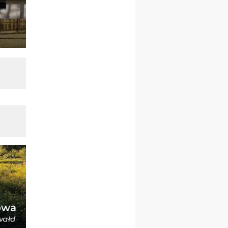
pielgrzymkę do Gietrzwałdu
12.09
wyjazd z Warszawy na
pielgrzymkę do Gietrzwałdu
14–19.09
DARŁOWO
wyjazd integracyjny
21–26.09
KRAKÓW
rekolekcje ignacjańskie dla
mężczyzn
21–26.09
BAJERZE
rekolekcje ignacjańskie dla
kobiet
21–26.09
KARPACZ
wyjazd integracyjny
05–10.10
BAJERZE
ZMIANA
rekolekcje maryjne dla
kobiet
19–24.10
KRAKÓW
rekolekcje maryjne dla
mężczyzn
26–31.10
WARSZAWA