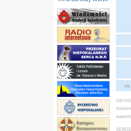
ok
Uprzej
numere
ewent
SERDE