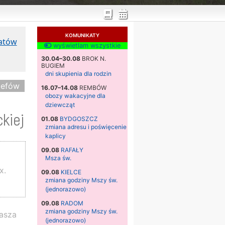
KOMUNIKATY
katów
wyświetlam wszystkie
30.04–30.08
BROK N.
BUGIEM
dni skupienia dla rodzin
zefów
16.07–14.08
REMBÓW
obozy wakacyjne dla
dziewcząt
ckiej
01.08
BYDGOSZCZ
zmiana adresu i poświęcenie
kaplicy
09.08
RAFAŁY
Msza św.
x.
09.08
KIELCE
zmiana godziny Mszy św.
(jednorazowo)
09.08
RADOM
zmiana godziny Mszy św.
asza
(jednorazowo)