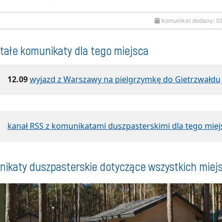
komunikat dodany: 0
tałe komunikaty dla tego miejsca
12.09
wyjazd z Warszawy na pielgrzymkę do Gietrzwałdu
kanał RSS z komunikatami duszpasterskimi dla tego miej
ikaty duszpasterskie dotyczące wszystkich miej