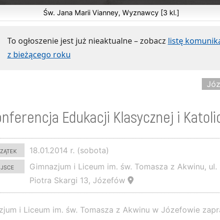
Św. Jana Marii Vianney, Wyznawcy [3 kl.]
To ogłoszenie jest już nieaktualne – zobacz
listę komuni
z bieżącego roku
Jó
nferencja Edukacji Klasycznej i Katoli
zątek
18.01.2014 r. (sobota)
ejsce
Gimnazjum i Liceum im. św. Tomasza z Akwinu, ul. 
Piotra Skargi 13, Józefów
jum i Liceum im. św. Tomasza z Akwinu w Józefowie zapr