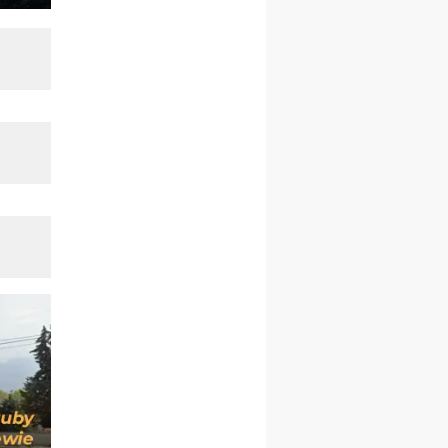
rekolekcje ignacjańskie dla
kobiet
09–14.11
KRAKÓW
rekolekcje ignacjańskie dla
kobiet
09–14.11
BAJERZE
rekolekcje ignacjańskie dla
mężczyzn
23–28.11
WARSZAWA
rekolekcje ignacjańskie dla
kobiet
14–19.12
BAJERZE
rekolekcje ignacjańskie dla
kobiet
14–19.12
WARSZAWA
rekolekcje ignacjańskie dla
mężczyzn
27.12.2026–01.01.2027
ZAWOJA
sylwestrowy wyjazd
integracyjny