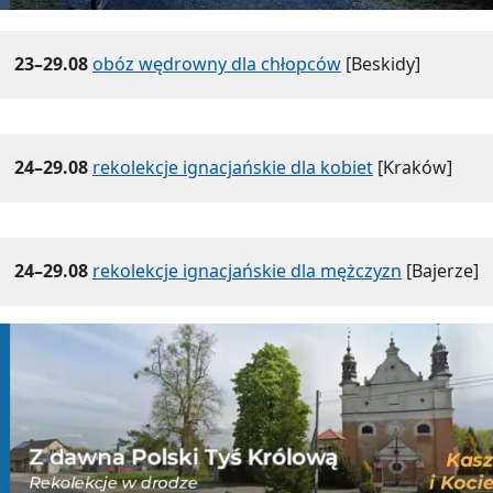
23–29.08
obóz wędrowny dla chłopców
[Beskidy]
24–29.08
rekolekcje ignacjańskie dla kobiet
[Kraków]
24–29.08
rekolekcje ignacjańskie dla mężczyzn
[Bajerze]