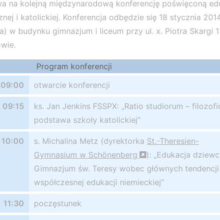
a na kolejną międzynarodową konferencję poświęconą edu
znej i katolickiej. Konferencja odbędzie się 18 stycznia 2014
a) w budynku gimnazjum i liceum przy ul. x. Piotra Skargi 
wie.
Program konferencji
09:00
otwarcie konferencji
09:15
ks. Jan Jenkins FSSPX: „Ratio studiorum – filozof
podstawa szkoły katolickiej”
10:00
s. Michalina Metz (dyrektorka
St.-Theresien-
Gymnasium w Schönenberg
): „Edukacja dziew
Gimnazjum św. Teresy wobec głównych tendencji
współczesnej edukacji niemieckiej”
11:30
poczęstunek