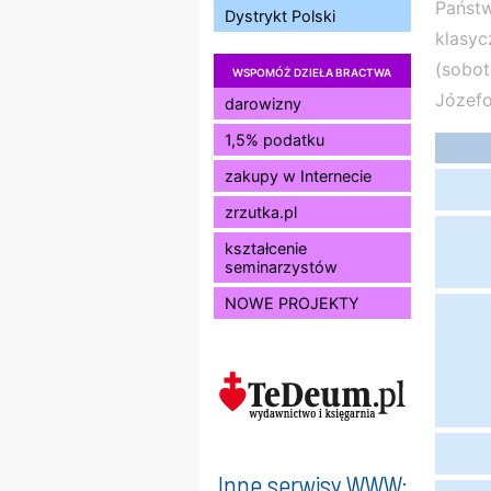
Państw
Dystrykt Polski
klasyc
(sobot
WSPOMÓŻ DZIEŁA BRACTWA
Józefo
darowizny
1,5% podatku
zakupy w Internecie
zrzutka.pl
kształcenie
seminarzystów
NOWE PROJEKTY
Inne serwisy WWW: