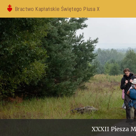
Bractwo Kapłańskie Świętego Piusa X
XXXII Piesza M