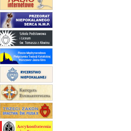
15.08
NOWY SĄCZ
zmiana porządku nabożeństw
(jednorazowo)
15.08
KROSNO
Msza św.
15.08
CZĘSTOCHOWA
Msza św.
15.08
KRAKÓW
zmiana porządku nabożeństw
(jednorazowo)
15.08
KOŁOBRZEG
Msza św.
15.08
RZESZÓW
zmiana adresu i poświęcenie
kaplicy
15.08
RZESZÓW
zmiana porządku nabożeństw (na
stałe)
16–22.08
BESKIDY
obóz wędrowny dla dziewcząt