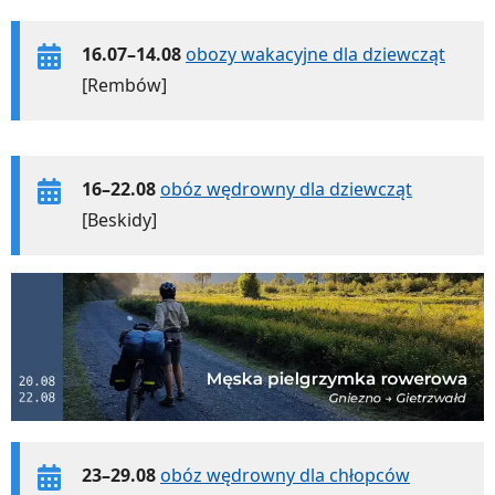
16.07–14.08
obozy wakacyjne dla dziewcząt
[Rembów]
16–22.08
obóz wędrowny dla dziewcząt
[Beskidy]
23–29.08
obóz wędrowny dla chłopców