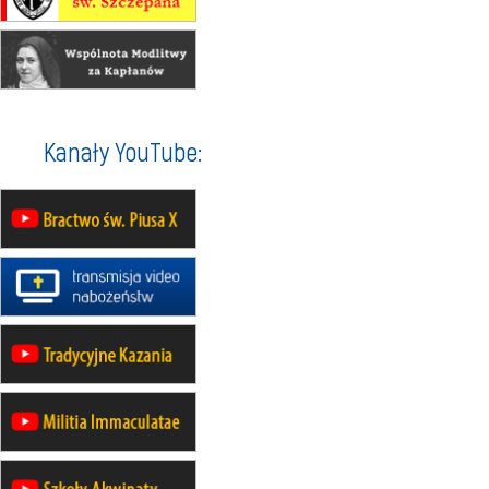
16.08
KOŁOBRZEG
Msza św.
16.08
KATOWICE
integracyjne spotkanie wiernych
17–21.08
BAJERZE
rekolekcje franciszkańskie
Kanały YouTube:
20–22.08
GNIEZNO →
GIETRZWAŁD
Męska pielgrzymka rowerowa
22.08
OPOLE
Msza św.
22.08
OPOLE
II Pielgrzymka Tradycji Katolickiej
na Górę św. Anny
23–29.08
BESKIDY
obóz wędrowny dla chłopców
24–29.08
KRAKÓW
rekolekcje ignacjańskie dla kobiet
24–29.08
BAJERZE
rekolekcje ignacjańskie dla
mężczyzn
30.08
RAFAŁY