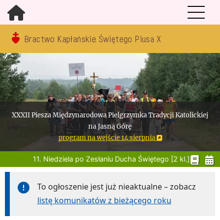
Bractwo Kapłańskie Świętego Piusa X
XXXII Piesza Międzynarodowa Pielgrzymka Tradycji Katolickiej
na Jasną Górę
program na wejście 14 sierpnia
11. Niedziela po Zesłaniu Ducha Świętego [2 kl.]
To ogłoszenie jest już nieaktualne – zobacz
listę komunikatów z bieżącego roku