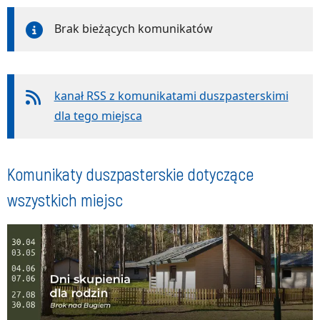
Brak bieżących komunikatów
kanał RSS z komunikatami duszpasterskimi
dla tego miejsca
Komunikaty duszpasterskie dotyczące
wszystkich miejsc