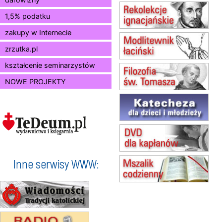
12.08
KRAKÓW
1,5% podatku
Msza św.
zakupy w Internecie
13.08
KRAKÓW
Msza św.
zrzutka.pl
14.08
CZĘSTOCHOWA
Msza św.
kształcenie seminarzystów
15.08
JASTRZĘBIE-ZDRÓJ
NOWE PROJEKTY
Msza św.
15.08
RADOM
Msza św.
15.08
KIELCE
Msza św.
15.08
BUKOWIEC
zmiana godziny Mszy św.
(jednorazowo)
Inne serwisy WWW:
15.08
SZCZECIN
zmiana godziny Mszy św.
(jednorazowo)
15.08
TCZEW
zmiana godziny Mszy św.
(jednorazowo)