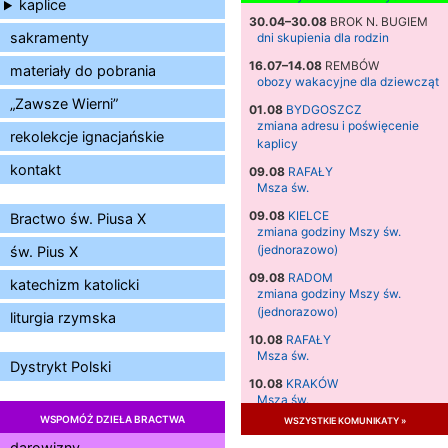
kaplice
30.04–30.08
BROK N. BUGIEM
sakramenty
dni skupienia dla rodzin
16.07–14.08
REMBÓW
materiały do pobrania
obozy wakacyjne dla dziewcząt
„Zawsze Wierni”
01.08
BYDGOSZCZ
zmiana adresu i poświęcenie
rekolekcje ignacjańskie
kaplicy
kontakt
09.08
RAFAŁY
Msza św.
09.08
KIELCE
Bractwo św. Piusa X
zmiana godziny Mszy św.
(jednorazowo)
św. Pius X
09.08
RADOM
katechizm katolicki
zmiana godziny Mszy św.
(jednorazowo)
liturgia rzymska
10.08
RAFAŁY
Msza św.
Dystrykt Polski
10.08
KRAKÓW
Msza św.
WSPOMÓŻ DZIEŁA BRACTWA
wszystkie komunikaty »
11.08
KRAKÓW
Msza św.
darowizny