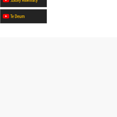
Msza św.
30.08
GNIEZNO
integracyjne spotkanie wiernych
30.08
SŁUPSK
zmiana porządku nabożeństw (na
stałe)
06.09
TCZEW
zmiana porządku nabożeństw (na
stałe)
06.09
OLSZTYN
zmiana porządku nabożeństw (na
stałe)
07–11.09
KASZUBY
ZMIANA
Rekolekcje w drodze
12.09
OLSZTYN
XII Pielgrzymka Tradycji
Katolickiej do Gietrzwałdu
12.09
wyjazd z Poznania przez
Gniezno i Bydgoszcz na
pielgrzymkę do Gietrzwałdu