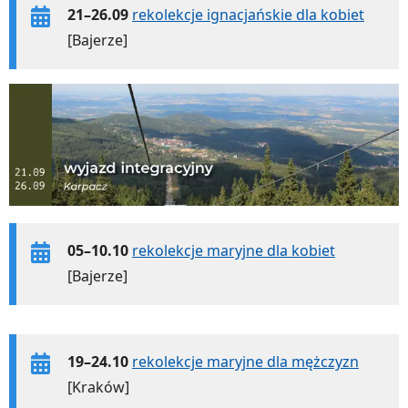
21–26.09
rekolekcje ignacjańskie dla kobiet
[Bajerze]
05–10.10
rekolekcje maryjne dla kobiet
[Bajerze]
19–24.10
rekolekcje maryjne dla mężczyzn
[Kraków]