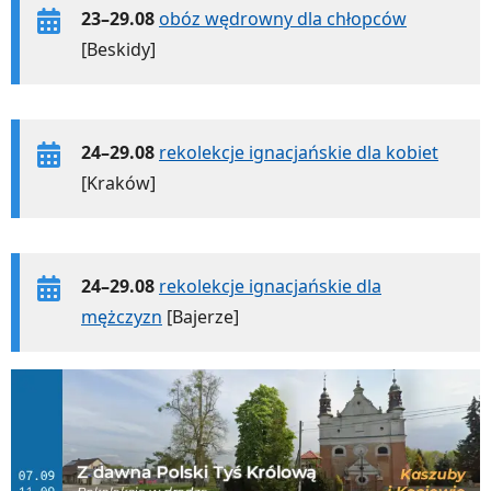
23–29.08
obóz wędrowny dla chłopców
[Beskidy]
24–29.08
rekolekcje ignacjańskie dla kobiet
[Kraków]
24–29.08
rekolekcje ignacjańskie dla
mężczyzn
[Bajerze]