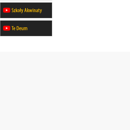
06.09
TCZEW
zmiana porządku nabożeństw (na
stałe)
06.09
OLSZTYN
zmiana porządku nabożeństw (na
stałe)
07–11.09
KASZUBY
ZMIANA
Rekolekcje w drodze
12.09
OLSZTYN
XII Pielgrzymka Tradycji
Katolickiej do Gietrzwałdu
12.09
wyjazd z Poznania przez
Gniezno i Bydgoszcz na
pielgrzymkę do Gietrzwałdu
12.09
wyjazd z Warszawy na
pielgrzymkę do Gietrzwałdu
14–19.09
DARŁOWO
wyjazd integracyjny
21–26.09
KRAKÓW