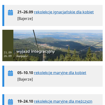
21–26.09
rekolekcje ignacjańskie dla kobiet
[Bajerze]
05–10.10
rekolekcje maryjne dla kobiet
[Bajerze]
19–24.10
rekolekcje maryjne dla mężczyzn