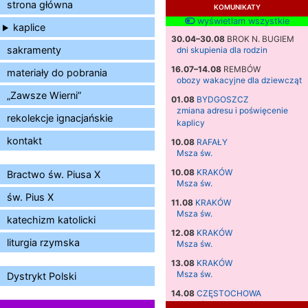
strona główna
KOMUNIKATY
wyświetlam wszystkie
kaplice
30.04–30.08
BROK N. BUGIEM
sakramenty
dni skupienia dla rodzin
16.07–14.08
REMBÓW
materiały do pobrania
obozy wakacyjne dla dziewcząt
„Zawsze Wierni”
01.08
BYDGOSZCZ
zmiana adresu i poświęcenie
rekolekcje ignacjańskie
kaplicy
kontakt
10.08
RAFAŁY
Msza św.
10.08
KRAKÓW
Bractwo św. Piusa X
Msza św.
św. Pius X
11.08
KRAKÓW
Msza św.
katechizm katolicki
12.08
KRAKÓW
liturgia rzymska
Msza św.
13.08
KRAKÓW
Msza św.
Dystrykt Polski
14.08
CZĘSTOCHOWA
Msza św.