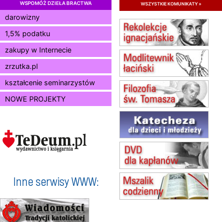
WSPOMÓŻ DZIEŁA BRACTWA
wszystkie komunikaty »
15.08
JASTRZĘBIE-ZDRÓJ
darowizny
Msza św.
1,5% podatku
15.08
RADOM
Msza św.
zakupy w Internecie
15.08
KIELCE
Msza św.
zrzutka.pl
15.08
BUKOWIEC
kształcenie seminarzystów
zmiana godziny Mszy św.
(jednorazowo)
NOWE PROJEKTY
15.08
SZCZECIN
zmiana godziny Mszy św.
(jednorazowo)
15.08
TCZEW
zmiana godziny Mszy św.
(jednorazowo)
15.08
NOWY SĄCZ
zmiana porządku nabożeństw
Inne serwisy WWW:
(jednorazowo)
15.08
KROSNO
Msza św.
15.08
CZĘSTOCHOWA