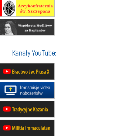
20–22.08
GNIEZNO →
GIETRZWAŁD
Męska pielgrzymka rowerowa
22.08
OPOLE
Msza św.
22.08
OPOLE
II Pielgrzymka Tradycji Katolickiej
na Górę św. Anny
23–29.08
BESKIDY
Kanały YouTube:
obóz wędrowny dla chłopców
24–29.08
KRAKÓW
rekolekcje ignacjańskie dla kobiet
24–29.08
BAJERZE
rekolekcje ignacjańskie dla
mężczyzn
30.08
RAFAŁY
Msza św.
30.08
GNIEZNO
integracyjne spotkanie wiernych
30.08
SŁUPSK
zmiana porządku nabożeństw (na
stałe)