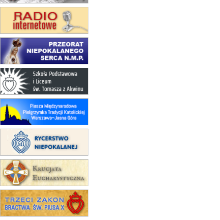
Msza św.
15.08
KRAKÓW
zmiana porządku nabożeństw
(jednorazowo)
15.08
KOŁOBRZEG
Msza św.
15.08
RZESZÓW
zmiana adresu i poświęcenie
kaplicy
15.08
RZESZÓW
zmiana porządku nabożeństw (na
stałe)
16–22.08
BESKIDY
obóz wędrowny dla dziewcząt
16.08
KOŁOBRZEG
Msza św.
16.08
KATOWICE
integracyjne spotkanie wiernych
17–21.08
BAJERZE
rekolekcje franciszkańskie