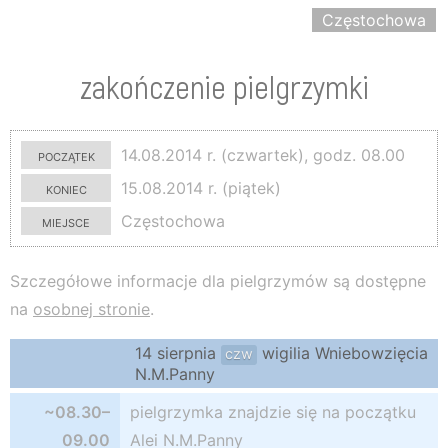
Częstochowa
zakończenie pielgrzymki
początek
14.08.2014 r. (czwartek), godz. 08.00
koniec
15.08.2014 r. (piątek)
miejsce
Częstochowa
Szczegółowe informacje dla pielgrzymów są dostępne
na
osobnej stronie
.
14 sierpnia
wigilia Wniebowzięcia
czw
N.M.Panny
~08.30–
pielgrzymka znajdzie się na początku
09.00
Alei N.M.Panny