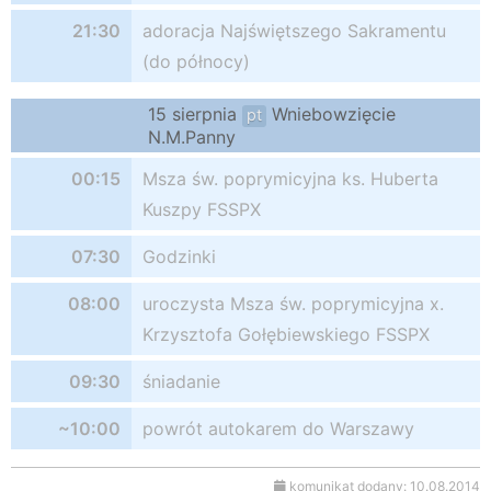
21:30
adoracja Najświętszego Sakramentu
(do północy)
15 sierpnia
Wniebowzięcie
pt
N.M.Panny
00:15
Msza św. poprymicyjna ks. Huberta
Kuszpy FSSPX
07:30
Godzinki
08:00
uroczysta Msza św. poprymicyjna x.
Krzysztofa Gołębiewskiego FSSPX
09:30
śniadanie
~10:00
powrót autokarem do Warszawy
komunikat dodany: 10.08.2014