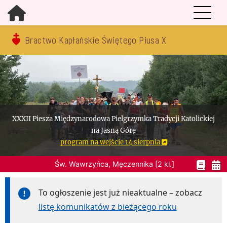
Bractwo Kapłańskie Świętego Piusa X
XXXII Piesza Międzynarodowa Pielgrzymka Tradycji Katolickiej
na Jasną Górę
program na wejście 14 sierpnia
Św. Wawrzyńca, Męczennika [2 kl.]
To ogłoszenie jest już nieaktualne – zobacz
listę komunikatów z bieżącego roku