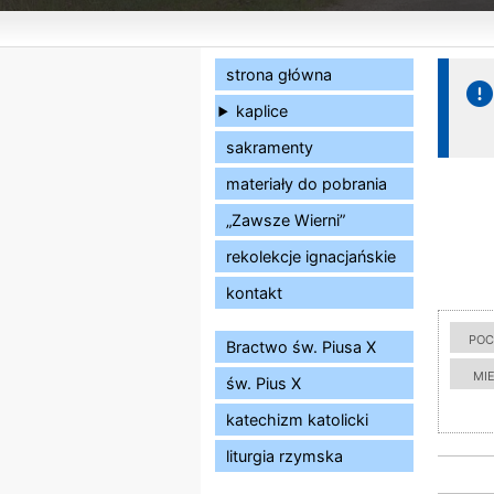
strona główna
kaplice
sakramenty
materiały do pobrania
„Zawsze Wierni”
rekolekcje ignacjańskie
kontakt
poc
Bractwo św. Piusa X
mi
św. Pius X
katechizm katolicki
liturgia rzymska