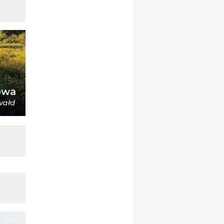
23–29.08
BESKIDY
obóz wędrowny dla
chłopców
24–29.08
KRAKÓW
rekolekcje ignacjańskie dla
kobiet
24–29.08
BAJERZE
rekolekcje ignacjańskie dla
mężczyzn
30.08
RAFAŁY
Msza św.
30.08
GNIEZNO
integracyjne spotkanie
wiernych
07–11.09
KASZUBY
ZMIANA
Rekolekcje w drodze
12.09
OLSZTYN
XII Pielgrzymka Tradycji
Katolickiej do Gietrzwałdu
12.09
wyjazd z Poznania przez
Gniezno i Bydgoszcz na