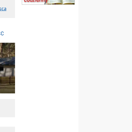
Msza św.
sca
15.08
CZĘSTOCHOWA
Msza św.
15.08
KOŁOBRZEG
Msza św.
sc
16–22.08
BESKIDY
obóz wędrowny dla
dziewcząt
16.08
KOŁOBRZEG
Msza św.
17–21.08
BAJERZE
rekolekcje franciszkańskie
20–22.08
GNIEZNO →
GIETRZWAŁD
Męska pielgrzymka
rowerowa
22.08
OPOLE
Msza św.
22.08
OPOLE
II Pielgrzymka Tradycji
Katolickiej na Górę św. Anny