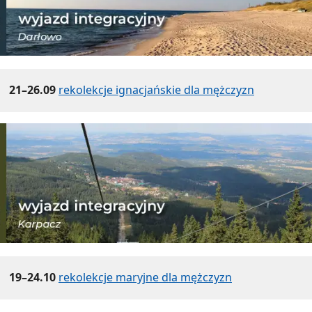
21–26.09
rekolekcje ignacjańskie dla mężczyzn
19–24.10
rekolekcje maryjne dla mężczyzn