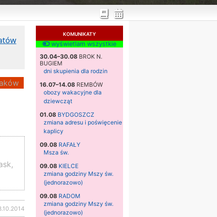
KOMUNIKATY
katów
wyświetlam wszystkie
30.04–30.08
BROK N.
BUGIEM
dni skupienia dla rodzin
aków
16.07–14.08
REMBÓW
obozy wakacyjne dla
dziewcząt
01.08
BYDGOSZCZ
zmiana adresu i poświęcenie
kaplicy
09.08
RAFAŁY
Msza św.
ask,
09.08
KIELCE
zmiana godziny Mszy św.
(jednorazowo)
09.08
RADOM
zmiana godziny Mszy św.
8.10.2014
(jednorazowo)