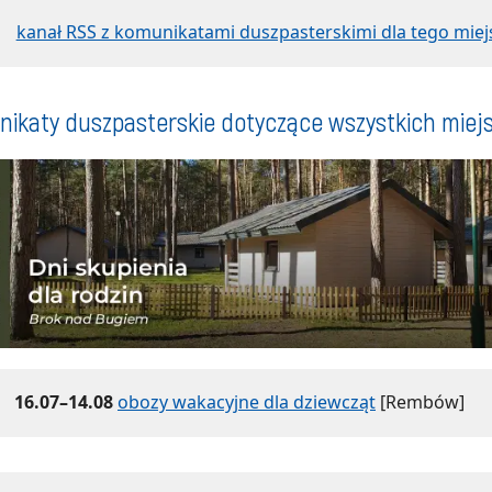
kanał RSS z komunikatami duszpasterskimi dla tego miej
ikaty duszpasterskie dotyczące wszystkich miej
16.07–14.08
obozy wakacyjne dla dziewcząt
[Rembów]