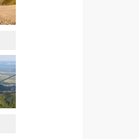
rekolekcje ignacjańskie dla
kobiet
09–14.11
KRAKÓW
rekolekcje ignacjańskie dla
kobiet
09–14.11
BAJERZE
rekolekcje ignacjańskie dla
mężczyzn
23–28.11
WARSZAWA
rekolekcje ignacjańskie dla
kobiet
14–19.12
BAJERZE
rekolekcje ignacjańskie dla
kobiet
14–19.12
WARSZAWA
rekolekcje ignacjańskie dla
mężczyzn
27.12.2026–01.01.2027
ZAWOJA
sylwestrowy wyjazd
integracyjny