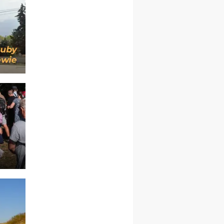
pielgrzymkę do Gietrzwałdu
12.09
wyjazd z Warszawy na
pielgrzymkę do Gietrzwałdu
14–19.09
DARŁOWO
wyjazd integracyjny
21–26.09
KRAKÓW
rekolekcje ignacjańskie dla
mężczyzn
21–26.09
BAJERZE
rekolekcje ignacjańskie dla
kobiet
21–26.09
KARPACZ
wyjazd integracyjny
05–10.10
BAJERZE
ZMIANA
rekolekcje maryjne dla
kobiet
19–24.10
KRAKÓW
rekolekcje maryjne dla
mężczyzn
26–31.10
WARSZAWA