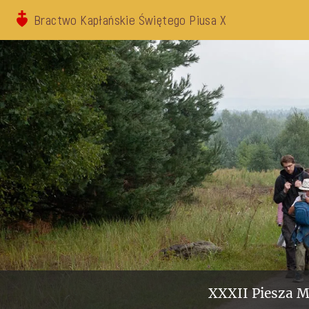
Bractwo Kapłańskie Świętego Piusa X
XXXII Piesza M