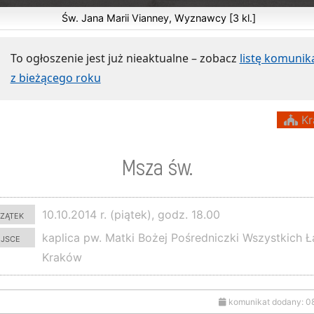
Św. Jana Marii Vianney, Wyznawcy [3 kl.]
To ogłoszenie jest już nieaktualne – zobacz
listę komuni
z bieżącego roku
Kr
Msza św.
zątek
10.10.2014 r. (piątek), godz. 18.00
ejsce
kaplica pw. Matki Bożej Pośredniczki Wszystkich Ł
Kraków
komunikat dodany: 0