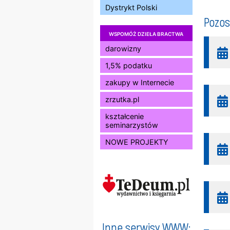
Dystrykt Polski
Pozos
WSPOMÓŻ DZIEŁA BRACTWA
darowizny
1,5% podatku
zakupy w Internecie
zrzutka.pl
kształcenie
seminarzystów
NOWE PROJEKTY
Inne serwisy WWW: