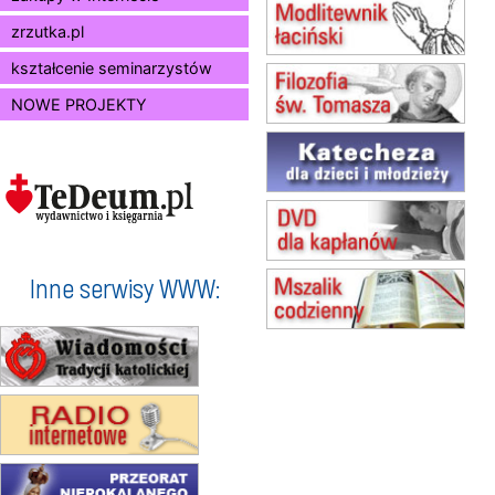
15.08
KIELCE
Msza św.
zrzutka.pl
15.08
BUKOWIEC
kształcenie seminarzystów
zmiana godziny Mszy św.
(jednorazowo)
NOWE PROJEKTY
15.08
SZCZECIN
zmiana godziny Mszy św.
(jednorazowo)
15.08
TCZEW
zmiana godziny Mszy św.
(jednorazowo)
15.08
NOWY SĄCZ
zmiana porządku nabożeństw
Inne serwisy WWW:
(jednorazowo)
15.08
KROSNO
Msza św.
15.08
CZĘSTOCHOWA
Msza św.
15.08
KRAKÓW
zmiana porządku nabożeństw
(jednorazowo)
15.08
KOŁOBRZEG