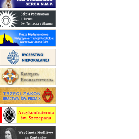
Msza św.
15.08
RZESZÓW
zmiana adresu i poświęcenie
kaplicy
15.08
RZESZÓW
zmiana porządku nabożeństw (na
stałe)
16–22.08
BESKIDY
obóz wędrowny dla dziewcząt
16.08
KOŁOBRZEG
Msza św.
16.08
KATOWICE
integracyjne spotkanie wiernych
17–21.08
BAJERZE
rekolekcje franciszkańskie
20–22.08
GNIEZNO →
GIETRZWAŁD
Męska pielgrzymka rowerowa
22.08
OPOLE
Msza św.
22.08
OPOLE