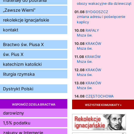
materiały do pobrania
obozy wakacyjne dla dziewcząt
„Zawsze Wierni”
01.08
BYDGOSZCZ
zmiana adresu i poświęcenie
rekolekcje ignacjańskie
kaplicy
kontakt
10.08
RAFAŁY
Msza św.
10.08
KRAKÓW
Bractwo św. Piusa X
Msza św.
św. Pius X
11.08
KRAKÓW
Msza św.
katechizm katolicki
12.08
KRAKÓW
liturgia rzymska
Msza św.
13.08
KRAKÓW
Msza św.
Dystrykt Polski
14.08
CZĘSTOCHOWA
Msza św.
WSPOMÓŻ DZIEŁA BRACTWA
wszystkie komunikaty »
15.08
JASTRZĘBIE-ZDRÓJ
darowizny
Msza św.
1,5% podatku
15.08
RADOM
Msza św.
zakupy w Internecie