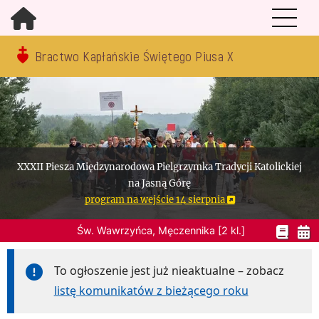
Bractwo Kapłańskie Świętego Piusa X
XXXII Piesza Międzynarodowa Pielgrzymka Tradycji Katolickiej
na Jasną Górę
program na wejście 14 sierpnia
Św. Wawrzyńca, Męczennika [2 kl.]
To ogłoszenie jest już nieaktualne – zobacz
listę komunikatów z bieżącego roku