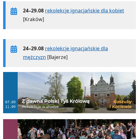
24–29.08
rekolekcje ignacjańskie dla kobiet
[Kraków]
24–29.08
rekolekcje ignacjańskie dla
mężczyzn
[Bajerze]