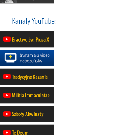
II Pielgrzymka Tradycji Katolickiej
na Górę św. Anny
23–29.08
BESKIDY
Kanały YouTube:
obóz wędrowny dla chłopców
24–29.08
KRAKÓW
rekolekcje ignacjańskie dla kobiet
24–29.08
BAJERZE
rekolekcje ignacjańskie dla
mężczyzn
30.08
RAFAŁY
Msza św.
30.08
GNIEZNO
integracyjne spotkanie wiernych
30.08
SŁUPSK
zmiana porządku nabożeństw (na
stałe)
06.09
TCZEW
zmiana porządku nabożeństw (na
stałe)
06.09
OLSZTYN
zmiana porządku nabożeństw (na