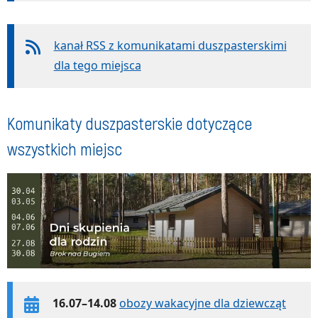
kanał RSS z komunikatami duszpasterskimi
dla tego miejsca
Komunikaty duszpasterskie dotyczące
wszystkich miejsc
16.07–14.08
obozy wakacyjne dla dziewcząt