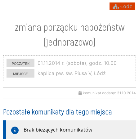
Łódź
zmiana porządku nabożeństw
(jednorazowo)
początek
01.11.2014 r. (sobota), godz. 10.00
miejsce
kaplica pw. św. Piusa V, Łódź
komunikat dodany: 31.10.2014
Pozostałe komunikaty dla tego miejsca
Brak bieżących komunikatów