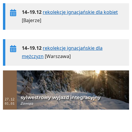
14–19.12
rekolekcje ignacjańskie dla kobiet
[Bajerze]
14–19.12
rekolekcje ignacjańskie dla
mężczyzn
[Warszawa]