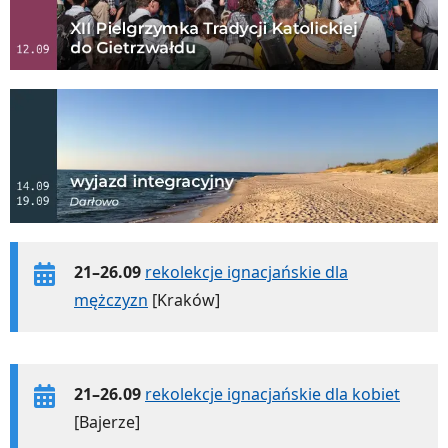
21–26.09
rekolekcje ignacjańskie dla
mężczyzn
[Kraków]
21–26.09
rekolekcje ignacjańskie dla kobiet
[Bajerze]