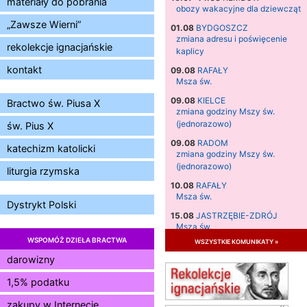
materiały do pobrania
obozy wakacyjne dla dziewcząt
„Zawsze Wierni”
01.08
BYDGOSZCZ
zmiana adresu i poświęcenie
rekolekcje ignacjańskie
kaplicy
kontakt
09.08
RAFAŁY
Msza św.
09.08
KIELCE
Bractwo św. Piusa X
zmiana godziny Mszy św.
(jednorazowo)
św. Pius X
09.08
RADOM
katechizm katolicki
zmiana godziny Mszy św.
(jednorazowo)
liturgia rzymska
10.08
RAFAŁY
Msza św.
Dystrykt Polski
15.08
JASTRZĘBIE-ZDRÓJ
Msza św.
WSPOMÓŻ DZIEŁA BRACTWA
wszystkie komunikaty »
15.08
RADOM
Msza św.
darowizny
15.08
KIELCE
1,5% podatku
Msza św.
zakupy w Internecie
15.08
BUKOWIEC