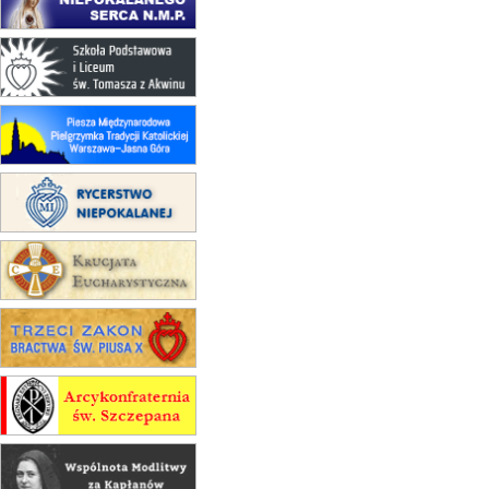
17–21.08
BAJERZE
rekolekcje franciszkańskie
20–22.08
GNIEZNO →
GIETRZWAŁD
Męska pielgrzymka rowerowa
22.08
OPOLE
Msza św.
22.08
OPOLE
II Pielgrzymka Tradycji Katolickiej
na Górę św. Anny
23–29.08
BESKIDY
obóz wędrowny dla chłopców
24–29.08
KRAKÓW
rekolekcje ignacjańskie dla kobiet
24–29.08
BAJERZE
rekolekcje ignacjańskie dla
mężczyzn
30.08
RAFAŁY
Msza św.
30.08
GNIEZNO
integracyjne spotkanie wiernych