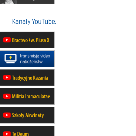
07–11.09
KASZUBY
ZMIANA
Rekolekcje w drodze
12.09
OLSZTYN
Kanały YouTube:
XII Pielgrzymka Tradycji
Katolickiej do Gietrzwałdu
12.09
wyjazd z Poznania przez
Gniezno i Bydgoszcz na
pielgrzymkę do Gietrzwałdu
12.09
wyjazd z Warszawy na
pielgrzymkę do Gietrzwałdu
14–19.09
DARŁOWO
wyjazd integracyjny
21–26.09
KRAKÓW
rekolekcje ignacjańskie dla
mężczyzn
21–26.09
BAJERZE
rekolekcje ignacjańskie dla kobiet
21–26.09
KARPACZ
wyjazd integracyjny