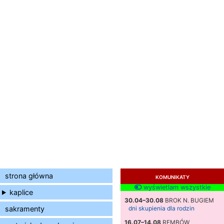
strona główna
KOMUNIKATY
wyświetlam wszystkie
kaplice
30.04–30.08
BROK N. BUGIEM
sakramenty
dni skupienia dla rodzin
16.07–14.08
REMBÓW