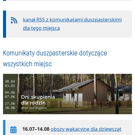
kanał RSS z komunikatami duszpasterskimi
dla tego miejsca
Komunikaty duszpasterskie dotyczące
wszystkich miejsc
16.07–14.08
obozy wakacyjne dla dziewcząt