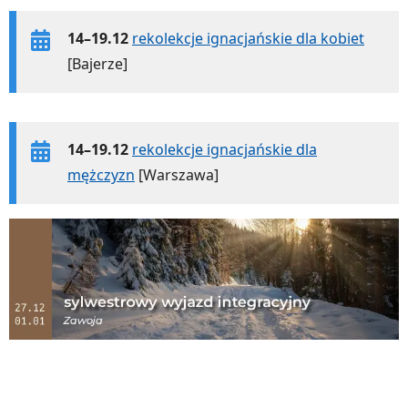
14–19.12
rekolekcje ignacjańskie dla kobiet
[Bajerze]
14–19.12
rekolekcje ignacjańskie dla
mężczyzn
[Warszawa]