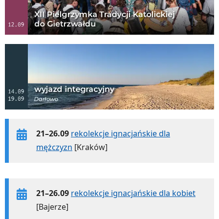
21–26.09
rekolekcje ignacjańskie dla
mężczyzn
[Kraków]
21–26.09
rekolekcje ignacjańskie dla kobiet
[Bajerze]