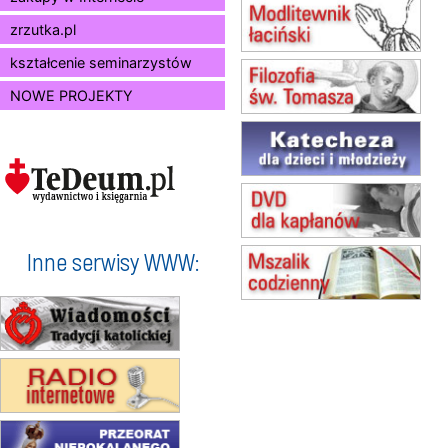
zmiana godziny Mszy św.
zrzutka.pl
(jednorazowo)
15.08
SZCZECIN
kształcenie seminarzystów
zmiana godziny Mszy św.
NOWE PROJEKTY
(jednorazowo)
15.08
TCZEW
zmiana godziny Mszy św.
(jednorazowo)
15.08
NOWY SĄCZ
zmiana porządku nabożeństw
(jednorazowo)
15.08
KROSNO
Inne serwisy WWW:
Msza św.
15.08
CZĘSTOCHOWA
Msza św.
15.08
KOŁOBRZEG
Msza św.
16–22.08
BESKIDY
obóz wędrowny dla dziewcząt
16.08
KOŁOBRZEG
Msza św.