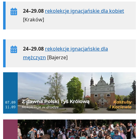
24–29.08
rekolekcje ignacjańskie dla kobiet
[Kraków]
24–29.08
rekolekcje ignacjańskie dla
mężczyzn
[Bajerze]