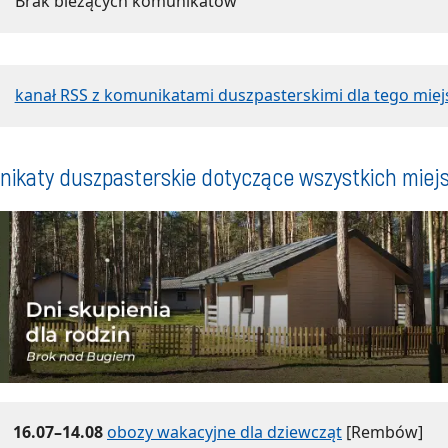
Brak bieżących komunikatów
kanał RSS z komunikatami duszpasterskimi dla tego miej
ikaty duszpasterskie dotyczące wszystkich miej
16.07–14.08
obozy wakacyjne dla dziewcząt
[Rembów]