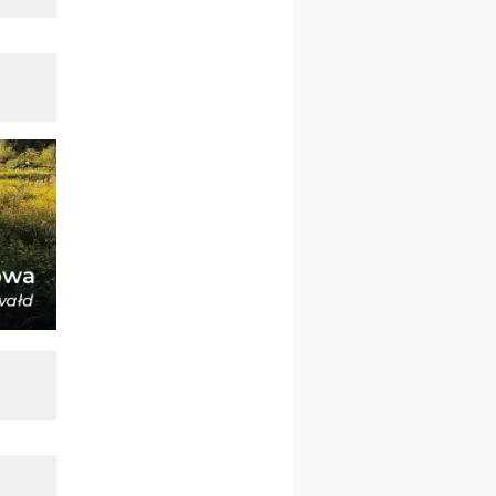
21–26.09
BAJERZE
rekolekcje ignacjańskie dla
kobiet
21–26.09
KARPACZ
wyjazd integracyjny
05–10.10
BAJERZE
ZMIANA
rekolekcje maryjne dla
kobiet
19–24.10
KRAKÓW
rekolekcje maryjne dla
mężczyzn
26–31.10
WARSZAWA
rekolekcje ignacjańskie dla
kobiet
09–14.11
KRAKÓW
rekolekcje ignacjańskie dla
kobiet
09–14.11
BAJERZE
rekolekcje ignacjańskie dla
mężczyzn
23–28.11
WARSZAWA
rekolekcje ignacjańskie dla