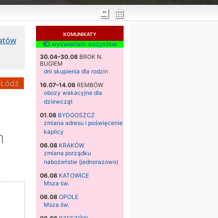
KOMUNIKATY
katów
wyświetlam wszystkie
30.04–30.08
BROK N.
BUGIEM
dni skupienia dla rodzin
Łódź
16.07–14.08
REMBÓW
obozy wakacyjne dla
dziewcząt
01.08
BYDGOSZCZ
zmiana adresu i poświęcenie
m
kaplicy
06.08
KRAKÓW
zmiana porządku
nabożeństw (jednorazowo)
06.08
KATOWICE
Msza św.
06.08
OPOLE
Msza św.