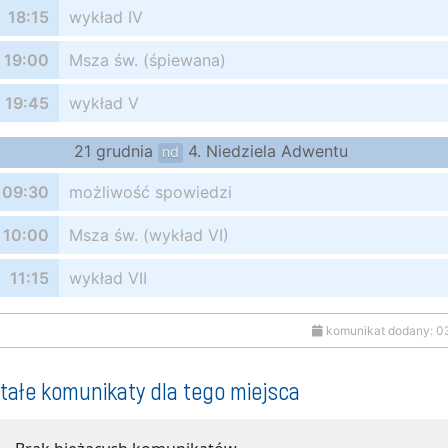
18:15
wykład IV
19:00
Msza św. (śpiewana)
19:45
wykład V
21 grudnia
4. Niedziela Adwentu
nd
09:30
możliwość spowiedzi
10:00
Msza św. (wykład VI)
11:15
wykład VII
komunikat dodany: 0
tałe komunikaty dla tego miejsca