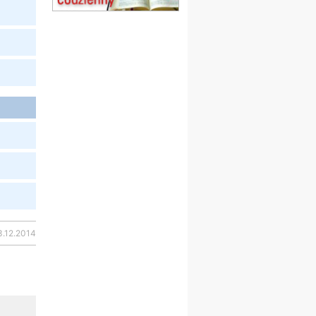
obóz wędrowny dla
dziewcząt
16.08
KOŁOBRZEG
Msza św.
17–21.08
BAJERZE
rekolekcje franciszkańskie
20–22.08
GNIEZNO →
GIETRZWAŁD
Męska pielgrzymka
rowerowa
22.08
OPOLE
Msza św.
23–29.08
BESKIDY
obóz wędrowny dla
chłopców
24–29.08
KRAKÓW
3.12.2014
rekolekcje ignacjańskie dla
kobiet
24–29.08
BAJERZE
rekolekcje ignacjańskie dla
mężczyzn
30.08
RAFAŁY