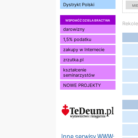
Dystrykt Polski
mi
WSPOMÓŻ DZIEŁA BRACTWA
Rekole
darowizny
1,5% podatku
zakupy w Internecie
zrzutka.pl
kształcenie
seminarzystów
NOWE PROJEKTY
Inne serwisy WWW: