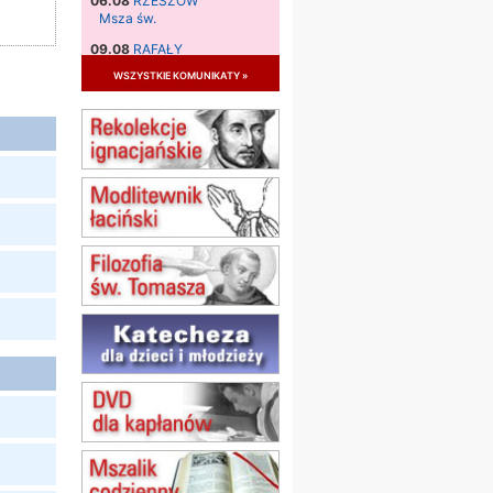
06.08
RZESZÓW
Msza św.
09.08
RAFAŁY
Msza św.
wszystkie komunikaty »
09.08
KIELCE
zmiana godziny Mszy św.
(jednorazowo)
09.08
RADOM
zmiana godziny Mszy św.
(jednorazowo)
10.08
RAFAŁY
Msza św.
15.08
JASTRZĘBIE-ZDRÓJ
Msza św.
15.08
RADOM
Msza św.
15.08
KIELCE
Msza św.
15.08
KOŁOBRZEG
Msza św.
16–22.08
BESKIDY