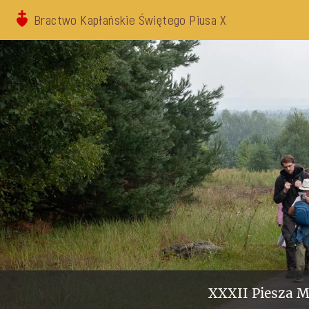
Bractwo Kapłańskie Świętego Piusa X
XXXII Piesza M