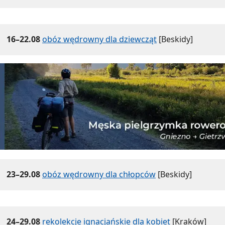
16–22.08
obóz wędrowny dla dziewcząt
[Beskidy]
23–29.08
obóz wędrowny dla chłopców
[Beskidy]
24–29.08
rekolekcje ignacjańskie dla kobiet
[Kraków]