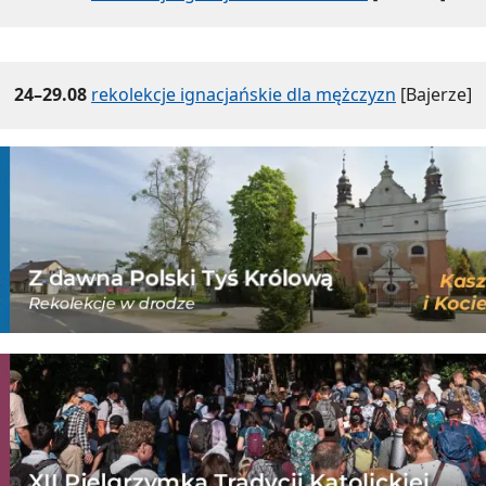
24–29.08
rekolekcje ignacjańskie dla mężczyzn
[Bajerze]