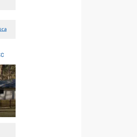
Msza św.
30.08
GNIEZNO
integracyjne spotkanie
wiernych
sca
07–11.09
KASZUBY
ZMIANA
Rekolekcje w drodze
12.09
OLSZTYN
XII Pielgrzymka Tradycji
sc
Katolickiej do Gietrzwałdu
12.09
wyjazd z Poznania przez
Gniezno i Bydgoszcz na
pielgrzymkę do Gietrzwałdu
12.09
wyjazd z Warszawy na
pielgrzymkę do Gietrzwałdu
14–19.09
DARŁOWO
wyjazd integracyjny
21–26.09
KRAKÓW
rekolekcje ignacjańskie dla
mężczyzn