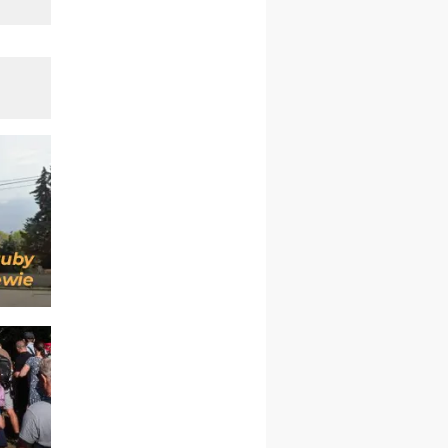
kobiet
14–19.12
BAJERZE
rekolekcje ignacjańskie dla
kobiet
14–19.12
WARSZAWA
rekolekcje ignacjańskie dla
mężczyzn
27.12.2026–01.01.2027
ZAWOJA
sylwestrowy wyjazd
integracyjny