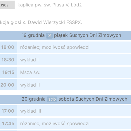
ejsce
kaplica pw. św. Piusa V, Łódź
kcje głosi x. Dawid Wierzycki FSSPX.
19 grudnia
piątek Suchych Dni Zimowych
pt
18:00
różaniec; możliwość spowiedzi
18:30
wykład I
19:15
Msza św.
20:00
wykład II
20 grudnia
sobota Suchych Dni Zimowych
sob
17:00
wykład III
17:45
różaniec; możliwość spowiedzi