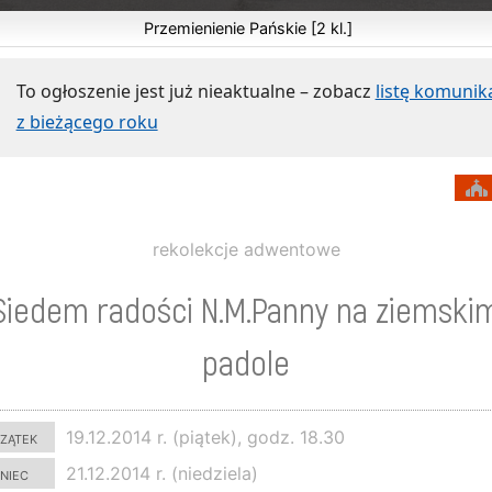
Przemienienie Pańskie [2 kl.]
To ogłoszenie jest już nieaktualne – zobacz
listę komuni
z bieżącego roku
rekolekcje adwentowe
Siedem radości N.M.Panny na ziemski
padole
zątek
19.12.2014 r. (piątek), godz. 18.30
niec
21.12.2014 r. (niedziela)