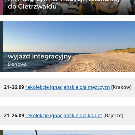
21–26.09
rekolekcje ignacjańskie dla mężczyzn
[Kraków]
21–26.09
rekolekcje ignacjańskie dla kobiet
[Bajerze]