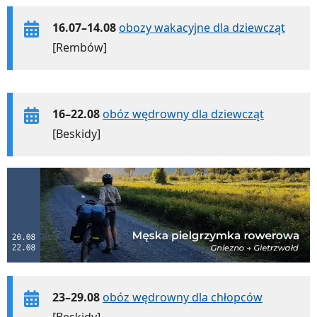
16.07–14.08
obozy wakacyjne dla dziewcząt
[Rembów]
16–22.08
obóz wędrowny dla dziewcząt
[Beskidy]
23–29.08
obóz wędrowny dla chłopców
[Beskidy]