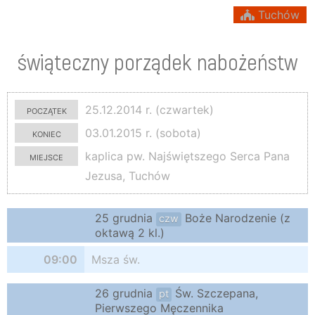
Tuchów
świąteczny porządek nabożeństw
początek
25.12.2014 r. (czwartek)
koniec
03.01.2015 r. (sobota)
miejsce
kaplica pw. Najświętszego Serca Pana
Jezusa, Tuchów
25 grudnia
Boże Narodzenie (z
czw
oktawą 2 kl.)
09:00
Msza św.
26 grudnia
Św. Szczepana,
pt
Pierwszego Męczennika