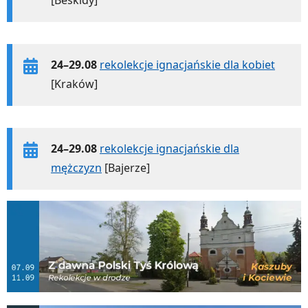
24–29.08
rekolekcje ignacjańskie dla kobiet
[Kraków]
24–29.08
rekolekcje ignacjańskie dla
mężczyzn
[Bajerze]