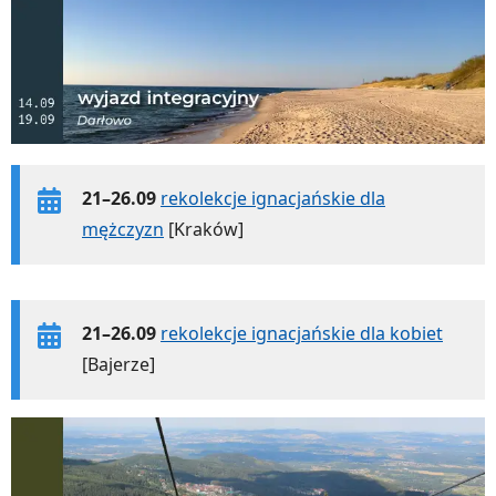
21–26.09
rekolekcje ignacjańskie dla
mężczyzn
[Kraków]
21–26.09
rekolekcje ignacjańskie dla kobiet
[Bajerze]