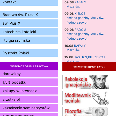
kontakt
09.08
RAFAŁY
Msza św.
09.08
KIELCE
Bractwo św. Piusa X
zmiana godziny Mszy św.
(jednorazowo)
św. Pius X
09.08
RADOM
katechizm katolicki
zmiana godziny Mszy św.
(jednorazowo)
liturgia rzymska
10.08
RAFAŁY
Msza św.
Dystrykt Polski
15.08
JASTRZĘBIE-ZDRÓJ
Msza św.
WSPOMÓŻ DZIEŁA BRACTWA
wszystkie komunikaty »
15.08
RADOM
Msza św.
darowizny
15.08
KIELCE
1,5% podatku
Msza św.
zakupy w Internecie
15.08
BUKOWIEC
zmiana godziny Mszy św.
zrzutka.pl
(jednorazowo)
15.08
SZCZECIN
kształcenie seminarzystów
zmiana godziny Mszy św.