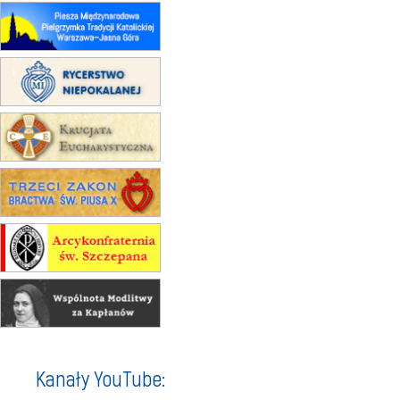
22.08
OPOLE
Msza św.
22.08
OPOLE
II Pielgrzymka Tradycji Katolickiej
na Górę św. Anny
23–29.08
BESKIDY
obóz wędrowny dla chłopców
24–29.08
KRAKÓW
rekolekcje ignacjańskie dla kobiet
24–29.08
BAJERZE
rekolekcje ignacjańskie dla
mężczyzn
30.08
RAFAŁY
Msza św.
30.08
GNIEZNO
integracyjne spotkanie wiernych
07–11.09
KASZUBY
ZMIANA
Rekolekcje w drodze
12.09
OLSZTYN
Kanały YouTube:
XII Pielgrzymka Tradycji