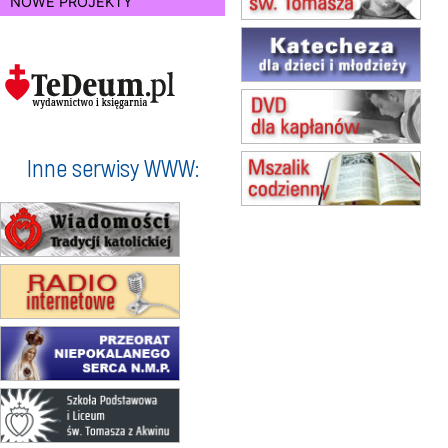
NOWE PROJEKTY
(jednorazowo)
15.08
TCZEW
zmiana godziny Mszy św.
(jednorazowo)
15.08
NOWY SĄCZ
zmiana porządku nabożeństw
(jednorazowo)
15.08
KROSNO
Inne serwisy WWW:
Msza św.
15.08
CZĘSTOCHOWA
Msza św.
15.08
KOŁOBRZEG
Msza św.
16–22.08
BESKIDY
obóz wędrowny dla dziewcząt
16.08
KOŁOBRZEG
Msza św.
17–21.08
BAJERZE
rekolekcje franciszkańskie
20–22.08
GNIEZNO →
GIETRZWAŁD
Męska pielgrzymka rowerowa