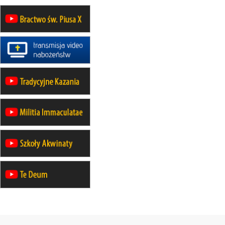
Katolickiej do Gietrzwałdu
12.09
wyjazd z Poznania przez
Gniezno i Bydgoszcz na
pielgrzymkę do Gietrzwałdu
12.09
wyjazd z Warszawy na
pielgrzymkę do Gietrzwałdu
14–19.09
DARŁOWO
wyjazd integracyjny
21–26.09
KRAKÓW
rekolekcje ignacjańskie dla
mężczyzn
21–26.09
BAJERZE
rekolekcje ignacjańskie dla kobiet
21–26.09
KARPACZ
wyjazd integracyjny
05–10.10
BAJERZE
ZMIANA
rekolekcje maryjne dla kobiet
19–24.10
KRAKÓW
rekolekcje maryjne dla mężczyzn