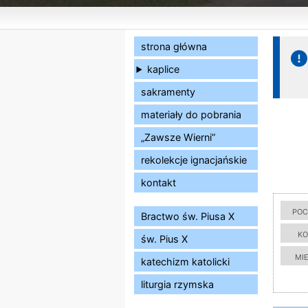
strona główna
kaplice
sakramenty
materiały do pobrania
„Zawsze Wierni”
rekolekcje ignacjańskie
kontakt
poc
Bractwo św. Piusa X
ko
św. Pius X
mi
katechizm katolicki
liturgia rzymska