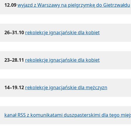
12.09
wyjazd z Warszawy na pielgrzymkę do Gietrzwałdu
26–31.10
rekolekcje ignacjańskie dla kobiet
23–28.11
rekolekcje ignacjańskie dla kobiet
14–19.12
rekolekcje ignacjańskie dla mężczyzn
kanał RSS z komunikatami duszpasterskimi dla tego miej