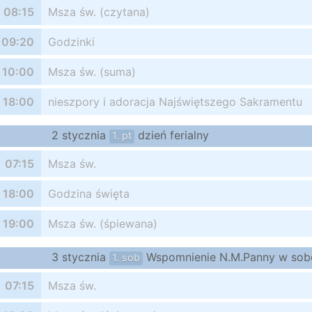
08:15
Msza św. (czytana)
09:20
Godzinki
10:00
Msza św. (suma)
18:00
nieszpory i adoracja Najświętszego Sakramentu
2 stycznia
dzień ferialny
1. pt
07:15
Msza św.
18:00
Godzina święta
19:00
Msza św. (śpiewana)
3 stycznia
Wspomnienie N.M.Panny w sob
1. sob
07:15
Msza św.