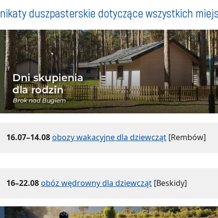
ikaty duszpasterskie dotyczące wszystkich miej
16.07–14.08
obozy wakacyjne dla dziewcząt
[Rembów]
16–22.08
obóz wędrowny dla dziewcząt
[Beskidy]