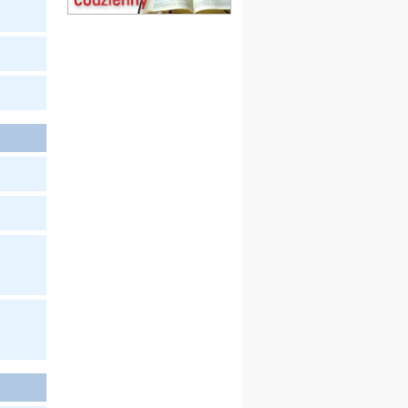
Msza św.
15.08
CZĘSTOCHOWA
Msza św.
15.08
KOŁOBRZEG
Msza św.
16–22.08
BESKIDY
obóz wędrowny dla
dziewcząt
16.08
KOŁOBRZEG
Msza św.
17–21.08
BAJERZE
rekolekcje franciszkańskie
20–22.08
GNIEZNO →
GIETRZWAŁD
Męska pielgrzymka
rowerowa
22.08
OPOLE
Msza św.
22.08
OPOLE
II Pielgrzymka Tradycji
Katolickiej na Górę św. Anny