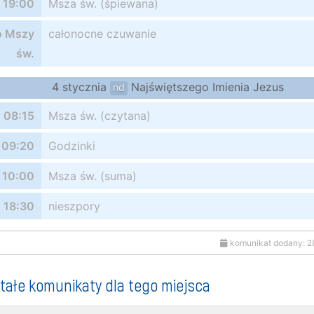
19:00
Msza św. (śpiewana)
o Mszy
całonocne czuwanie
św.
4 stycznia
Najświętszego Imienia Jezus
nd
08:15
Msza św. (czytana)
09:20
Godzinki
10:00
Msza św. (suma)
18:30
nieszpory
komunikat dodany: 2
tałe komunikaty dla tego miejsca