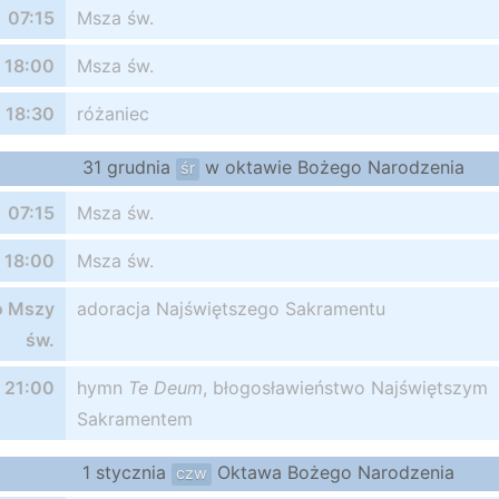
07:15
Msza św.
18:00
Msza św.
18:30
różaniec
31 grudnia
w oktawie Bożego Narodzenia
śr
07:15
Msza św.
18:00
Msza św.
o Mszy
adoracja Najświętszego Sakramentu
św.
21:00
hymn
Te Deum
, błogosławieństwo Najświętszym
Sakramentem
1 stycznia
Oktawa Bożego Narodzenia
czw