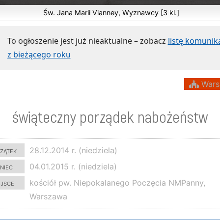
Św. Jana Marii Vianney, Wyznawcy [3 kl.]
To ogłoszenie jest już nieaktualne – zobacz
listę komuni
z bieżącego roku
Wars
świąteczny porządek nabożeństw
zątek
28.12.2014 r. (niedziela)
niec
04.01.2015 r. (niedziela)
ejsce
kościół pw. Niepokalanego Poczęcia NMPanny,
Warszawa