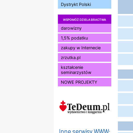
Dystrykt Polski
WSPOMÓŻ DZIEŁA BRACTWA
darowizny
1,5% podatku
zakupy w Internecie
zrzutka.pl
kształcenie
seminarzystów
NOWE PROJEKTY
Inne serwisy WWW: