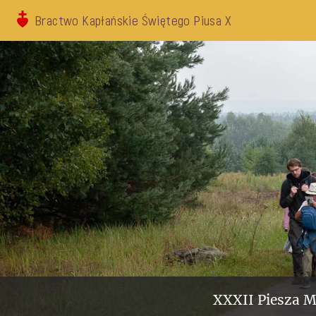
Bractwo Kapłańskie Świętego Piusa X
XXXII Piesza M