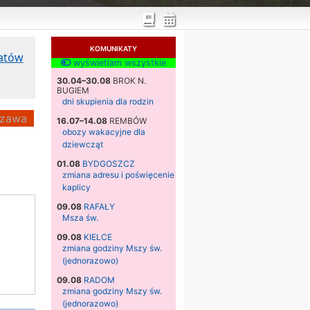
KOMUNIKATY
katów
wyświetlam wszystkie
30.04–30.08
BROK N.
BUGIEM
dni skupienia dla rodzin
zawa
16.07–14.08
REMBÓW
obozy wakacyjne dla
dziewcząt
01.08
BYDGOSZCZ
zmiana adresu i poświęcenie
kaplicy
09.08
RAFAŁY
Msza św.
09.08
KIELCE
zmiana godziny Mszy św.
(jednorazowo)
09.08
RADOM
zmiana godziny Mszy św.
(jednorazowo)