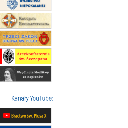
Msza św.
30.08
GNIEZNO
integracyjne spotkanie wiernych
07–11.09
KASZUBY
ZMIANA
Rekolekcje w drodze
12.09
OLSZTYN
XII Pielgrzymka Tradycji
Katolickiej do Gietrzwałdu
12.09
wyjazd z Poznania przez
Gniezno i Bydgoszcz na
pielgrzymkę do Gietrzwałdu
12.09
wyjazd z Warszawy na
pielgrzymkę do Gietrzwałdu
14–19.09
DARŁOWO
Kanały YouTube:
wyjazd integracyjny
21–26.09
KRAKÓW
rekolekcje ignacjańskie dla
mężczyzn
21–26.09
BAJERZE