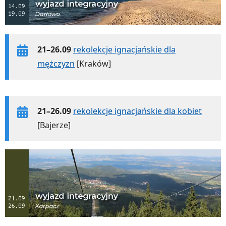
21–26.09
rekolekcje ignacjańskie dla
mężczyzn
[Kraków]
21–26.09
rekolekcje ignacjańskie dla kobiet
[Bajerze]