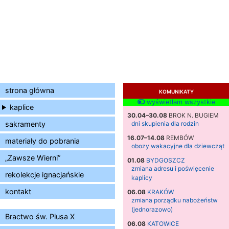
strona główna
KOMUNIKATY
wyświetlam wszystkie
kaplice
30.04–30.08
BROK N. BUGIEM
sakramenty
dni skupienia dla rodzin
16.07–14.08
REMBÓW
materiały do pobrania
obozy wakacyjne dla dziewcząt
„Zawsze Wierni”
01.08
BYDGOSZCZ
zmiana adresu i poświęcenie
rekolekcje ignacjańskie
kaplicy
kontakt
06.08
KRAKÓW
zmiana porządku nabożeństw
(jednorazowo)
Bractwo św. Piusa X
06.08
KATOWICE