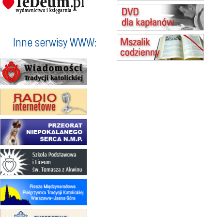
15.08
KOŁOBRZEG
Msza św.
16–22.08
BESKIDY
obóz wędrowny dla dziewcząt
Inne serwisy WWW:
16.08
KOŁOBRZEG
Msza św.
17–21.08
BAJERZE
rekolekcje franciszkańskie
20–22.08
GNIEZNO →
GIETRZWAŁD
Męska pielgrzymka rowerowa
22.08
OPOLE
Msza św.
23–29.08
BESKIDY
obóz wędrowny dla chłopców
24–29.08
KRAKÓW
rekolekcje ignacjańskie dla kobiet
24–29.08
BAJERZE
rekolekcje ignacjańskie dla
mężczyzn
30.08
RAFAŁY