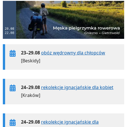
23–29.08
obóz wędrowny dla chłopców
[Beskidy]
24–29.08
rekolekcje ignacjańskie dla kobiet
[Kraków]
24–29.08
rekolekcje ignacjańskie dla