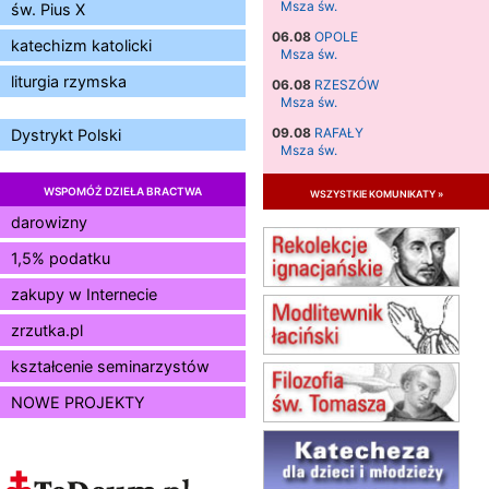
Msza św.
św. Pius X
06.08
OPOLE
katechizm katolicki
Msza św.
liturgia rzymska
06.08
RZESZÓW
Msza św.
09.08
RAFAŁY
Dystrykt Polski
Msza św.
09.08
KIELCE
WSPOMÓŻ DZIEŁA BRACTWA
wszystkie komunikaty »
zmiana godziny Mszy św.
(jednorazowo)
darowizny
09.08
RADOM
1,5% podatku
zmiana godziny Mszy św.
(jednorazowo)
zakupy w Internecie
10.08
RAFAŁY
zrzutka.pl
Msza św.
15.08
JASTRZĘBIE-ZDRÓJ
kształcenie seminarzystów
Msza św.
NOWE PROJEKTY
15.08
RADOM
Msza św.
15.08
KIELCE
Msza św.