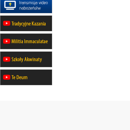
rekolekcje ignacjańskie dla kobiet
21–26.09
KARPACZ
wyjazd integracyjny
05–10.10
BAJERZE
ZMIANA
rekolekcje maryjne dla kobiet
19–24.10
KRAKÓW
rekolekcje maryjne dla mężczyzn
26–31.10
WARSZAWA
rekolekcje ignacjańskie dla kobiet
09–14.11
KRAKÓW
rekolekcje ignacjańskie dla kobiet
09–14.11
BAJERZE
rekolekcje ignacjańskie dla
mężczyzn
23–28.11
WARSZAWA
rekolekcje ignacjańskie dla kobiet
14–19.12
BAJERZE
rekolekcje ignacjańskie dla kobiet
14–19.12
WARSZAWA
rekolekcje ignacjańskie dla
mężczyzn