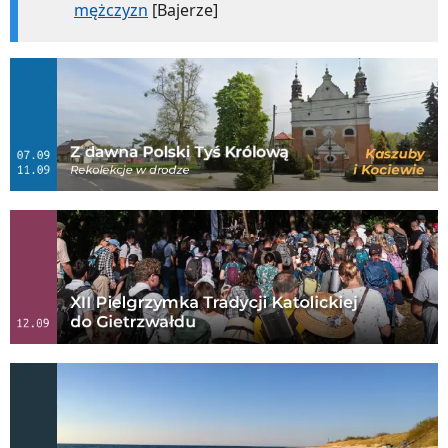
mężczyzn
[Bajerze]