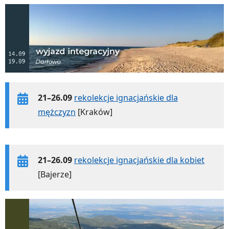
21–26.09
rekolekcje ignacjańskie dla
mężczyzn
[Kraków]
21–26.09
rekolekcje ignacjańskie dla kobiet
[Bajerze]