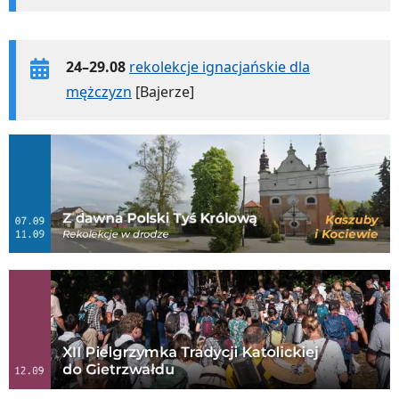
24–29.08
rekolekcje ignacjańskie dla
mężczyzn
[Bajerze]