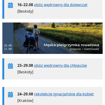
16–22.08
obóz wędrowny dla dziewcząt
[Beskidy]
23–29.08
obóz wędrowny dla chłopców
[Beskidy]
24–29.08
rekolekcje ignacjańskie dla kobiet
[Kraków]