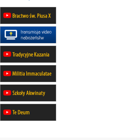
Katolickiej do Gietrzwałdu
12.09
wyjazd z Poznania przez
Gniezno i Bydgoszcz na
pielgrzymkę do Gietrzwałdu
12.09
wyjazd z Warszawy na
pielgrzymkę do Gietrzwałdu
14–19.09
DARŁOWO
wyjazd integracyjny
21–26.09
KRAKÓW
rekolekcje ignacjańskie dla
mężczyzn
21–26.09
BAJERZE
rekolekcje ignacjańskie dla kobiet
21–26.09
KARPACZ
wyjazd integracyjny
05–10.10
BAJERZE
ZMIANA
rekolekcje maryjne dla kobiet
19–24.10
KRAKÓW
rekolekcje maryjne dla mężczyzn