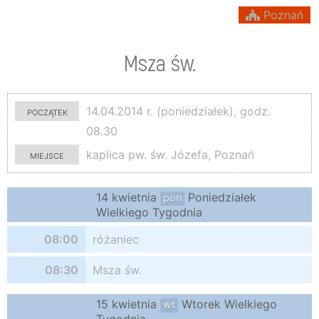
Poznań
Msza św.
początek
14.04.2014 r. (poniedziałek), godz.
08.30
miejsce
kaplica pw. św. Józefa, Poznań
14 kwietnia
Poniedziałek
pon
Wielkiego Tygodnia
08:00
różaniec
08:30
Msza św.
15 kwietnia
Wtorek Wielkiego
wt