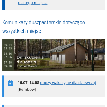
dla tego miejsca
Komunikaty duszpasterskie dotyczące
wszystkich miejsc
16.07–14.08
obozy wakacyjne dla dziewcząt
[Rembów]