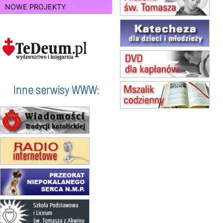
NOWE PROJEKTY
(jednorazowo)
15.08
TCZEW
zmiana godziny Mszy św.
(jednorazowo)
15.08
NOWY SĄCZ
zmiana porządku nabożeństw
(jednorazowo)
15.08
KROSNO
Inne serwisy WWW:
Msza św.
15.08
CZĘSTOCHOWA
Msza św.
15.08
KOŁOBRZEG
Msza św.
16–22.08
BESKIDY
obóz wędrowny dla dziewcząt
16.08
KOŁOBRZEG
Msza św.
17–21.08
BAJERZE
rekolekcje franciszkańskie
20–22.08
GNIEZNO →
GIETRZWAŁD