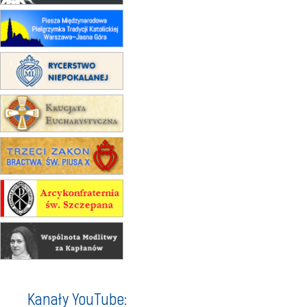
Męska pielgrzymka rowerowa
22.08
OPOLE
Msza św.
22.08
OPOLE
II Pielgrzymka Tradycji Katolickiej
na Górę św. Anny
23–29.08
BESKIDY
obóz wędrowny dla chłopców
24–29.08
KRAKÓW
rekolekcje ignacjańskie dla kobiet
24–29.08
BAJERZE
rekolekcje ignacjańskie dla
mężczyzn
30.08
RAFAŁY
Msza św.
30.08
GNIEZNO
integracyjne spotkanie wiernych
07–11.09
KASZUBY
ZMIANA
Rekolekcje w drodze
12.09
OLSZTYN
Kanały YouTube:
XII Pielgrzymka Tradycji