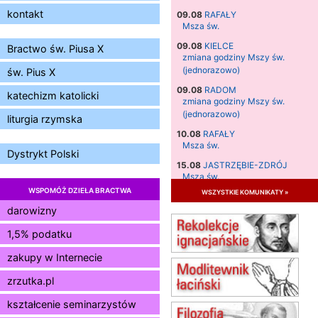
kontakt
09.08
RAFAŁY
Msza św.
09.08
KIELCE
Bractwo św. Piusa X
zmiana godziny Mszy św.
(jednorazowo)
św. Pius X
09.08
RADOM
katechizm katolicki
zmiana godziny Mszy św.
(jednorazowo)
liturgia rzymska
10.08
RAFAŁY
Msza św.
Dystrykt Polski
15.08
JASTRZĘBIE-ZDRÓJ
Msza św.
WSPOMÓŻ DZIEŁA BRACTWA
wszystkie komunikaty »
15.08
RADOM
Msza św.
darowizny
15.08
KIELCE
1,5% podatku
Msza św.
zakupy w Internecie
15.08
BUKOWIEC
zmiana godziny Mszy św.
zrzutka.pl
(jednorazowo)
15.08
SZCZECIN
kształcenie seminarzystów
zmiana godziny Mszy św.