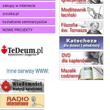
(jednorazowo)
zakupy w Internecie
10.08
RAFAŁY
zrzutka.pl
Msza św.
15.08
JASTRZĘBIE-ZDRÓJ
kształcenie seminarzystów
Msza św.
NOWE PROJEKTY
15.08
RADOM
Msza św.
15.08
KIELCE
Msza św.
15.08
KOŁOBRZEG
Msza św.
16–22.08
BESKIDY
obóz wędrowny dla dziewcząt
Inne serwisy WWW:
16.08
KOŁOBRZEG
Msza św.
17–21.08
BAJERZE
rekolekcje franciszkańskie
20–22.08
GNIEZNO →
GIETRZWAŁD
Męska pielgrzymka rowerowa