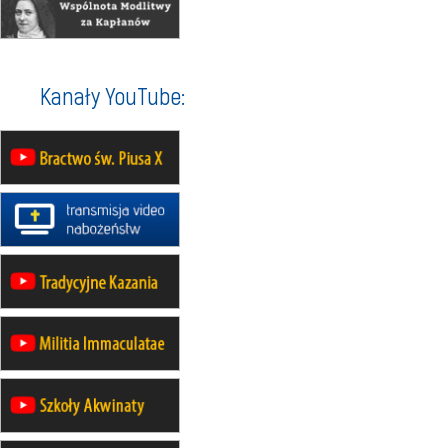
12.09
wyjazd z Warszawy na
pielgrzymkę do Gietrzwałdu
14–19.09
DARŁOWO
Kanały YouTube:
wyjazd integracyjny
21–26.09
KRAKÓW
rekolekcje ignacjańskie dla
mężczyzn
21–26.09
BAJERZE
rekolekcje ignacjańskie dla kobiet
21–26.09
KARPACZ
wyjazd integracyjny
05–10.10
BAJERZE
ZMIANA
rekolekcje maryjne dla kobiet
19–24.10
KRAKÓW
rekolekcje maryjne dla mężczyzn
26–31.10
WARSZAWA
rekolekcje ignacjańskie dla kobiet
09–14.11
KRAKÓW
rekolekcje ignacjańskie dla kobiet