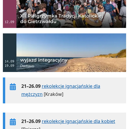
21–26.09
rekolekcje ignacjańskie dla
mężczyzn
[Kraków]
21–26.09
rekolekcje ignacjańskie dla kobiet