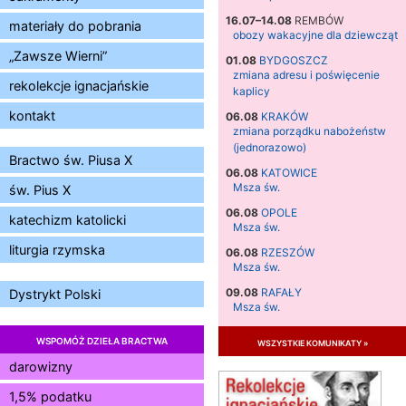
16.07–14.08
REMBÓW
materiały do pobrania
obozy wakacyjne dla dziewcząt
„Zawsze Wierni”
01.08
BYDGOSZCZ
zmiana adresu i poświęcenie
rekolekcje ignacjańskie
kaplicy
kontakt
06.08
KRAKÓW
zmiana porządku nabożeństw
(jednorazowo)
Bractwo św. Piusa X
06.08
KATOWICE
Msza św.
św. Pius X
06.08
OPOLE
katechizm katolicki
Msza św.
liturgia rzymska
06.08
RZESZÓW
Msza św.
09.08
RAFAŁY
Dystrykt Polski
Msza św.
09.08
KIELCE
WSPOMÓŻ DZIEŁA BRACTWA
wszystkie komunikaty »
zmiana godziny Mszy św.
(jednorazowo)
darowizny
09.08
RADOM
1,5% podatku
zmiana godziny Mszy św.