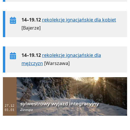
14–19.12
rekolekcje ignacjańskie dla kobiet
[Bajerze]
14–19.12
rekolekcje ignacjańskie dla
mężczyzn
[Warszawa]