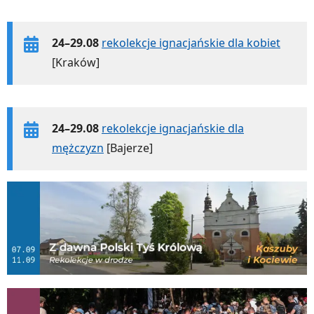
24–29.08
rekolekcje ignacjańskie dla kobiet
[Kraków]
24–29.08
rekolekcje ignacjańskie dla
mężczyzn
[Bajerze]