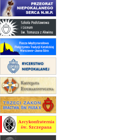
22.08
OPOLE
Msza św.
23–29.08
BESKIDY
obóz wędrowny dla chłopców
24–29.08
KRAKÓW
rekolekcje ignacjańskie dla kobiet
24–29.08
BAJERZE
rekolekcje ignacjańskie dla
mężczyzn
30.08
RAFAŁY
Msza św.
30.08
GNIEZNO
integracyjne spotkanie wiernych
07–11.09
KASZUBY
ZMIANA
Rekolekcje w drodze
12.09
OLSZTYN
XII Pielgrzymka Tradycji
Katolickiej do Gietrzwałdu
12.09
wyjazd z Poznania przez
Gniezno i Bydgoszcz na
pielgrzymkę do Gietrzwałdu