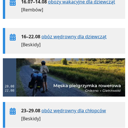
16.07–14.08
obozy wakacyjne dla dziewcząt
[Rembów]
16–22.08
obóz wędrowny dla dziewcząt
[Beskidy]
23–29.08
obóz wędrowny dla chłopców
[Beskidy]