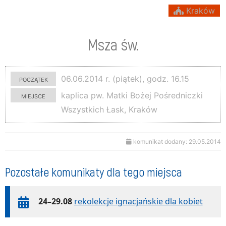
Kraków
Msza św.
początek
06.06.2014 r. (piątek), godz. 16.15
miejsce
kaplica pw. Matki Bożej Pośredniczki
Wszystkich Łask, Kraków
komunikat dodany: 29.05.2014
Pozostałe komunikaty dla tego miejsca
24–29.08
rekolekcje ignacjańskie dla kobiet