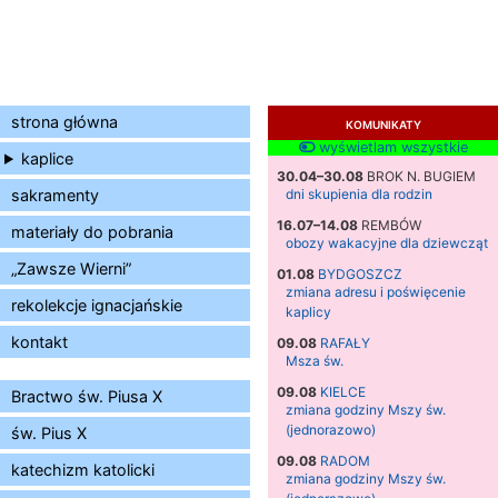
strona główna
KOMUNIKATY
wyświetlam wszystkie
kaplice
30.04–30.08
BROK N. BUGIEM
sakramenty
dni skupienia dla rodzin
16.07–14.08
REMBÓW
materiały do pobrania
obozy wakacyjne dla dziewcząt
„Zawsze Wierni”
01.08
BYDGOSZCZ
zmiana adresu i poświęcenie
rekolekcje ignacjańskie
kaplicy
kontakt
09.08
RAFAŁY
Msza św.
09.08
KIELCE
Bractwo św. Piusa X
zmiana godziny Mszy św.
(jednorazowo)
św. Pius X
09.08
RADOM
katechizm katolicki
zmiana godziny Mszy św.