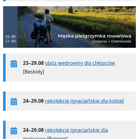
23–29.08
obóz wędrowny dla chłopców
[Beskidy]
24–29.08
rekolekcje ignacjańskie dla kobiet
24–29.08
rekolekcje ignacjańskie dla
mężczyzn
[Bajerze]