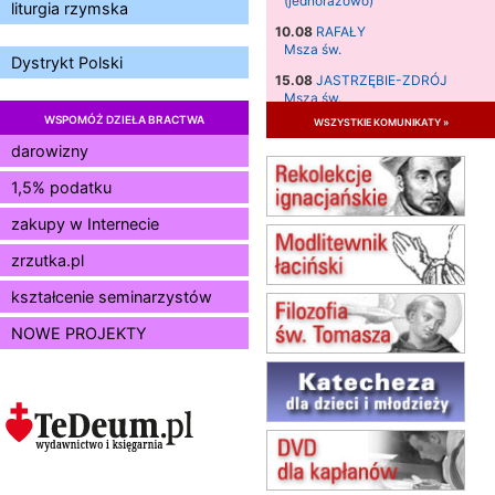
(jednorazowo)
liturgia rzymska
10.08
RAFAŁY
Msza św.
Dystrykt Polski
15.08
JASTRZĘBIE-ZDRÓJ
Msza św.
WSPOMÓŻ DZIEŁA BRACTWA
wszystkie komunikaty »
15.08
RADOM
Msza św.
darowizny
15.08
KIELCE
1,5% podatku
Msza św.
zakupy w Internecie
15.08
BUKOWIEC
zmiana godziny Mszy św.
zrzutka.pl
(jednorazowo)
15.08
SZCZECIN
kształcenie seminarzystów
zmiana godziny Mszy św.
NOWE PROJEKTY
(jednorazowo)
15.08
TCZEW
zmiana godziny Mszy św.
(jednorazowo)
15.08
NOWY SĄCZ
zmiana porządku nabożeństw
(jednorazowo)