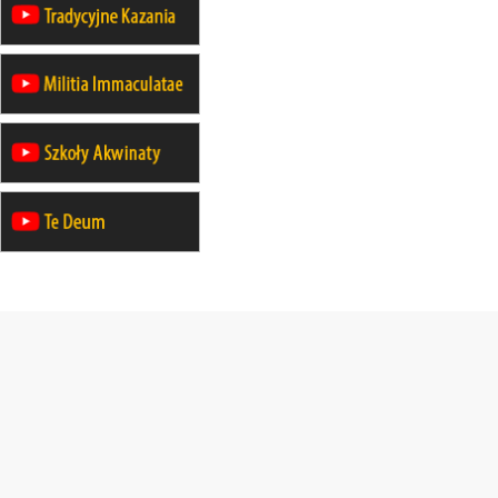
12.09
wyjazd z Warszawy na
pielgrzymkę do Gietrzwałdu
14–19.09
DARŁOWO
wyjazd integracyjny
21–26.09
KRAKÓW
rekolekcje ignacjańskie dla
mężczyzn
21–26.09
BAJERZE
rekolekcje ignacjańskie dla kobiet
21–26.09
KARPACZ
wyjazd integracyjny
05–10.10
BAJERZE
ZMIANA
rekolekcje maryjne dla kobiet
19–24.10
KRAKÓW
rekolekcje maryjne dla mężczyzn
26–31.10
WARSZAWA
rekolekcje ignacjańskie dla kobiet
09–14.11
KRAKÓW
rekolekcje ignacjańskie dla kobiet
09–14.11
BAJERZE