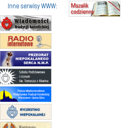
15.08
KROSNO
Inne serwisy WWW:
Msza św.
15.08
CZĘSTOCHOWA
Msza św.
15.08
KOŁOBRZEG
Msza św.
16–22.08
BESKIDY
obóz wędrowny dla dziewcząt
16.08
KOŁOBRZEG
Msza św.
16.08
KATOWICE
integracyjne spotkanie wiernych
17–21.08
BAJERZE
rekolekcje franciszkańskie
20–22.08
GNIEZNO →
GIETRZWAŁD
Męska pielgrzymka rowerowa
22.08
OPOLE
Msza św.
22.08
OPOLE
II Pielgrzymka Tradycji Katolickiej