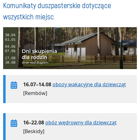
Komunikaty duszpasterskie dotyczące
wszystkich miejsc
16.07–14.08
obozy wakacyjne dla dziewcząt
[Rembów]
16–22.08
obóz wędrowny dla dziewcząt
[Beskidy]