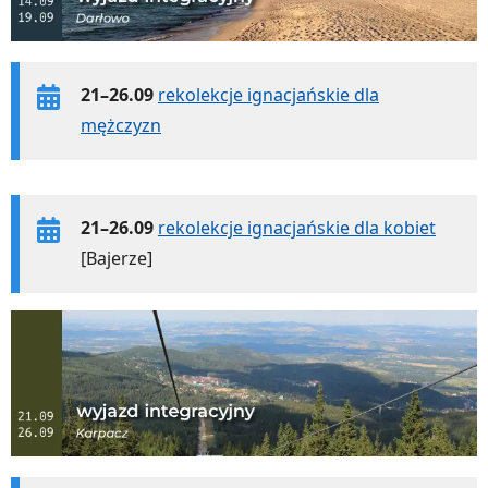
21–26.09
rekolekcje ignacjańskie dla
mężczyzn
21–26.09
rekolekcje ignacjańskie dla kobiet
[Bajerze]