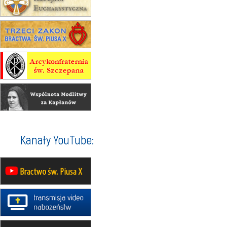
na Górę św. Anny
23–29.08
BESKIDY
obóz wędrowny dla chłopców
24–29.08
KRAKÓW
rekolekcje ignacjańskie dla kobiet
24–29.08
BAJERZE
rekolekcje ignacjańskie dla
mężczyzn
30.08
RAFAŁY
Msza św.
30.08
GNIEZNO
integracyjne spotkanie wiernych
07–11.09
KASZUBY
ZMIANA
Kanały YouTube:
Rekolekcje w drodze
12.09
OLSZTYN
XII Pielgrzymka Tradycji
Katolickiej do Gietrzwałdu
12.09
wyjazd z Poznania przez
Gniezno i Bydgoszcz na
pielgrzymkę do Gietrzwałdu