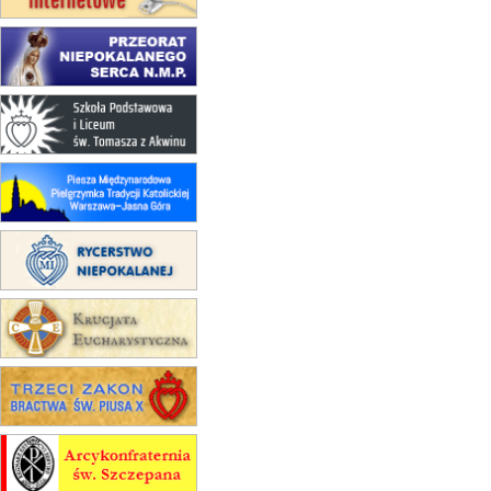
16.08
KOŁOBRZEG
Msza św.
17–21.08
BAJERZE
rekolekcje franciszkańskie
20–22.08
GNIEZNO →
GIETRZWAŁD
Męska pielgrzymka rowerowa
22.08
OPOLE
Msza św.
22.08
OPOLE
II Pielgrzymka Tradycji Katolickiej
na Górę św. Anny
23–29.08
BESKIDY
obóz wędrowny dla chłopców
24–29.08
KRAKÓW
rekolekcje ignacjańskie dla kobiet
24–29.08
BAJERZE
rekolekcje ignacjańskie dla
mężczyzn
30.08
RAFAŁY
Msza św.