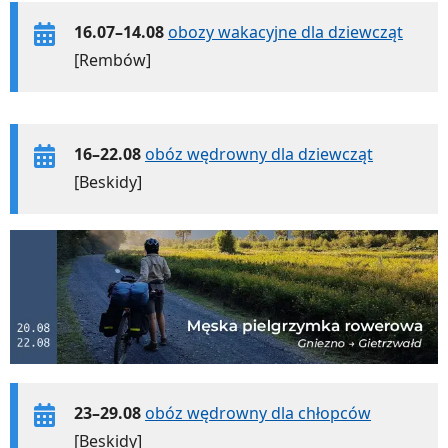
16.07–14.08
obozy wakacyjne dla dziewcząt
[Rembów]
16–22.08
obóz wędrowny dla dziewcząt
[Beskidy]
23–29.08
obóz wędrowny dla chłopców
[Beskidy]