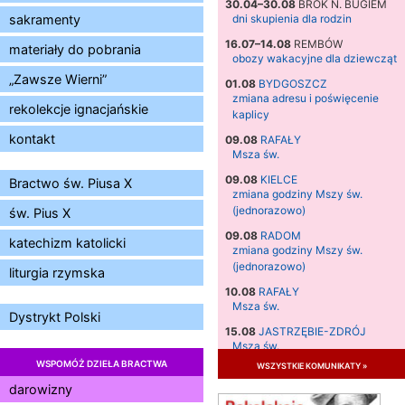
30.04–30.08
BROK N. BUGIEM
sakramenty
dni skupienia dla rodzin
16.07–14.08
REMBÓW
materiały do pobrania
obozy wakacyjne dla dziewcząt
„Zawsze Wierni”
01.08
BYDGOSZCZ
zmiana adresu i poświęcenie
rekolekcje ignacjańskie
kaplicy
kontakt
09.08
RAFAŁY
Msza św.
09.08
KIELCE
Bractwo św. Piusa X
zmiana godziny Mszy św.
(jednorazowo)
św. Pius X
09.08
RADOM
katechizm katolicki
zmiana godziny Mszy św.
(jednorazowo)
liturgia rzymska
10.08
RAFAŁY
Msza św.
Dystrykt Polski
15.08
JASTRZĘBIE-ZDRÓJ
Msza św.
WSPOMÓŻ DZIEŁA BRACTWA
wszystkie komunikaty »
15.08
RADOM
Msza św.
darowizny