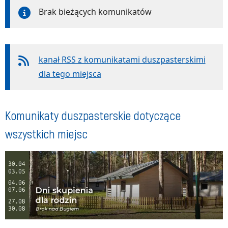
Brak bieżących komunikatów
kanał RSS z komunikatami duszpasterskimi
dla tego miejsca
Komunikaty duszpasterskie dotyczące
wszystkich miejsc