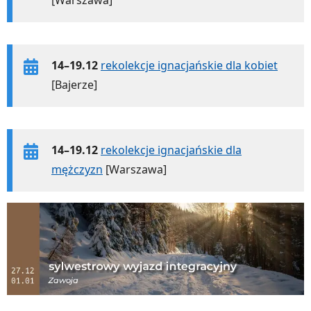
14–19.12
rekolekcje ignacjańskie dla kobiet
[Bajerze]
14–19.12
rekolekcje ignacjańskie dla
mężczyzn
[Warszawa]