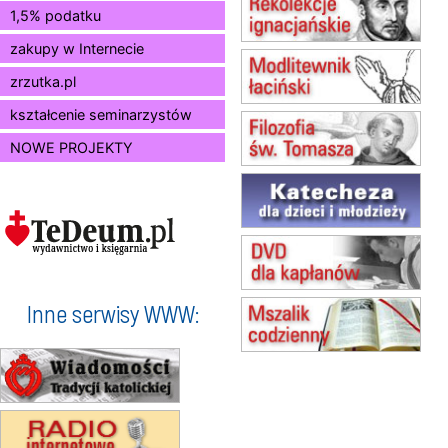
15.08
KIELCE
1,5% podatku
Msza św.
zakupy w Internecie
15.08
BUKOWIEC
zmiana godziny Mszy św.
zrzutka.pl
(jednorazowo)
15.08
SZCZECIN
kształcenie seminarzystów
zmiana godziny Mszy św.
NOWE PROJEKTY
(jednorazowo)
15.08
TCZEW
zmiana godziny Mszy św.
(jednorazowo)
15.08
NOWY SĄCZ
zmiana porządku nabożeństw
(jednorazowo)
15.08
KROSNO
Inne serwisy WWW:
Msza św.
15.08
CZĘSTOCHOWA
Msza św.
15.08
KOŁOBRZEG
Msza św.
16–22.08
BESKIDY
obóz wędrowny dla dziewcząt