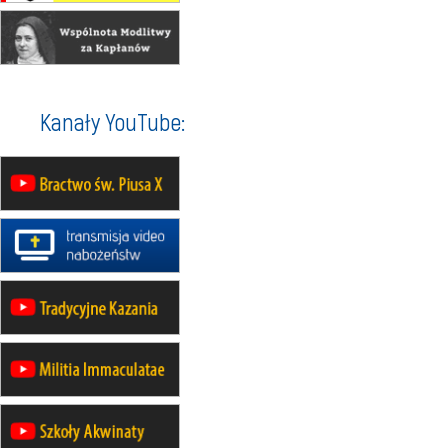
30.08
GNIEZNO
integracyjne spotkanie wiernych
07–11.09
KASZUBY
ZMIANA
Rekolekcje w drodze
12.09
OLSZTYN
Kanały YouTube:
XII Pielgrzymka Tradycji
Katolickiej do Gietrzwałdu
12.09
wyjazd z Poznania przez
Gniezno i Bydgoszcz na
pielgrzymkę do Gietrzwałdu
12.09
wyjazd z Warszawy na
pielgrzymkę do Gietrzwałdu
14–19.09
DARŁOWO
wyjazd integracyjny
21–26.09
KRAKÓW
rekolekcje ignacjańskie dla
mężczyzn
21–26.09
BAJERZE
rekolekcje ignacjańskie dla kobiet