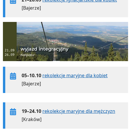
[Bajerze]
05–10.10
rekolekcje maryjne dla kobiet
[Bajerze]
19–24.10
rekolekcje maryjne dla mężczyzn
[Kraków]