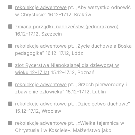
rekolekcje adwentowe
pt. „Aby wszystko odnowić
w Chrystusie” 16.12–17.12, Kraków
zmiana porządku nabożeństw (jednorazowo)
16.12–17.12, Szczecin
rekolekcje adwentowe
pt. „Życie duchowe a Boska
pedagogika” 16.12–17.12, Łódź
zlot Rycerstwa Niepokalanej dla dziewcząt w
wieku 12–17 lat
15.12–17.12, Poznań
rekolekcje adwentowe
pt. „Grzech pierworodny i
zbawienie człowieka” 15.12–17.12, Lublin
rekolekcje adwentowe
pt. „Dziecięctwo duchowe”
15.12–17.12, Wrocław
rekolekcje adwentowe
pt. „«Wielka tajemnica w
Chrystusie i w Kościele». Małżeństwo jako