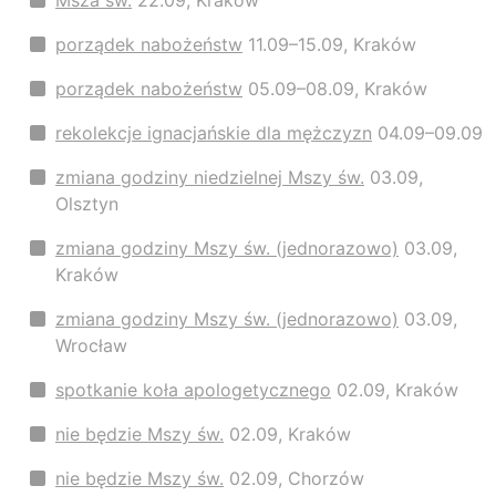
Msza św.
22.09, Kraków
porządek nabożeństw
11.09–15.09, Kraków
porządek nabożeństw
05.09–08.09, Kraków
rekolekcje ignacjańskie dla mężczyzn
04.09–09.09
zmiana godziny niedzielnej Mszy św.
03.09,
Olsztyn
zmiana godziny Mszy św. (jednorazowo)
03.09,
Kraków
zmiana godziny Mszy św. (jednorazowo)
03.09,
Wrocław
spotkanie koła apologetycznego
02.09, Kraków
nie będzie Mszy św.
02.09, Kraków
nie będzie Mszy św.
02.09, Chorzów