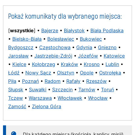
Pokaż komunikaty dla wybranego miejsca:
[
wszystkie
] •
Bajerze
•
Białystok
•
Biała Podlaska
•
Bielsko-Biała
•
Bolesławiec
•
Bukowiec
•
Bydgoszcz
•
Częstochowa
•
Gdynia
•
Gniezno
•
Jarosław
•
Jastrzębie-Zdrój
•
Józefów
•
Katowice
•
Kielce
•
Kołobrzeg
•
Kraków
•
Krosno
•
Lublin
•
Łódź
•
Nowy Sącz
•
Olsztyn
•
Opole
•
Ostrołęka
•
Piła
•
Poznań
•
Radom
•
Rafały
•
Rzeszów
•
Słupsk
•
Suwałki
•
Szczecin
•
Tarnów
•
Toruń
•
Tczew
•
Warszawa
•
Włocławek
•
Wrocław
•
Zamość
•
Zielona Góra
Dla każdego miejsca (kościoła, kaplicy, misji)