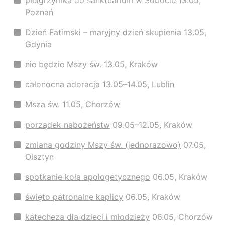
pielgrzymka do sanktuarium w Sobocie
13.05,
Poznań
Dzień Fatimski – maryjny dzień skupienia
13.05,
Gdynia
nie będzie Mszy św.
13.05, Kraków
całonocna adoracja
13.05–14.05, Lublin
Msza św.
11.05, Chorzów
porządek nabożeństw
09.05–12.05, Kraków
zmiana godziny Mszy św. (jednorazowo)
07.05,
Olsztyn
spotkanie koła apologetycznego
06.05, Kraków
święto patronalne kaplicy
06.05, Kraków
katecheza dla dzieci i młodzieży
06.05, Chorzów