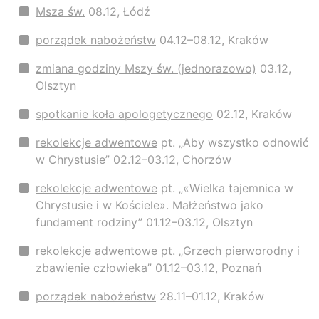
Msza św.
08.12, Łódź
porządek nabożeństw
04.12–08.12, Kraków
zmiana godziny Mszy św. (jednorazowo)
03.12,
Olsztyn
spotkanie koła apologetycznego
02.12, Kraków
rekolekcje adwentowe
pt. „Aby wszystko odnowić
w Chrystusie” 02.12–03.12, Chorzów
rekolekcje adwentowe
pt. „«Wielka tajemnica w
Chrystusie i w Kościele». Małżeństwo jako
fundament rodziny” 01.12–03.12, Olsztyn
rekolekcje adwentowe
pt. „Grzech pierworodny i
zbawienie człowieka” 01.12–03.12, Poznań
porządek nabożeństw
28.11–01.12, Kraków