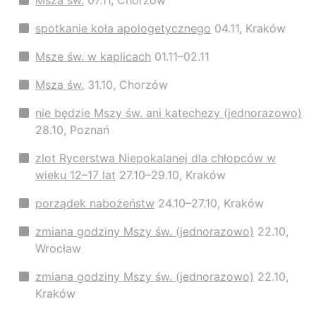
Msza św.
07.11, Chorzów
spotkanie koła apologetycznego
04.11, Kraków
Msze św. w kaplicach
01.11–02.11
Msza św.
31.10, Chorzów
nie będzie Mszy św. ani katechezy (jednorazowo)
28.10, Poznań
zlot Rycerstwa Niepokalanej dla chłopców w
wieku 12–17 lat
27.10–29.10, Kraków
porządek nabożeństw
24.10–27.10, Kraków
zmiana godziny Mszy św. (jednorazowo)
22.10,
Wrocław
zmiana godziny Mszy św. (jednorazowo)
22.10,
Kraków