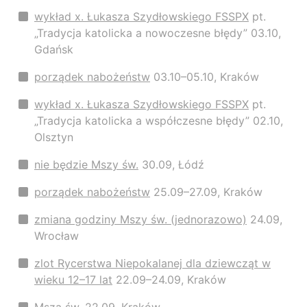
wykład x. Łukasza Szydłowskiego FSSPX
pt.
„Tradycja katolicka a nowoczesne błędy” 03.10,
Gdańsk
porządek nabożeństw
03.10–05.10, Kraków
wykład x. Łukasza Szydłowskiego FSSPX
pt.
„Tradycja katolicka a współczesne błędy” 02.10,
Olsztyn
nie będzie Mszy św.
30.09, Łódź
porządek nabożeństw
25.09–27.09, Kraków
zmiana godziny Mszy św. (jednorazowo)
24.09,
Wrocław
zlot Rycerstwa Niepokalanej dla dziewcząt w
wieku 12–17 lat
22.09–24.09, Kraków