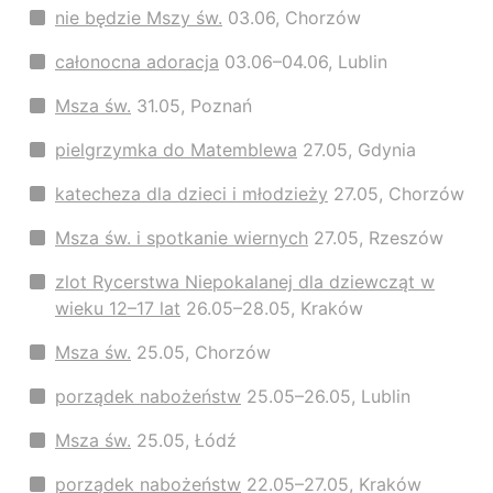
nie będzie Mszy św.
03.06, Chorzów
całonocna adoracja
03.06–04.06, Lublin
Msza św.
31.05, Poznań
pielgrzymka do Matemblewa
27.05, Gdynia
katecheza dla dzieci i młodzieży
27.05, Chorzów
Msza św. i spotkanie wiernych
27.05, Rzeszów
zlot Rycerstwa Niepokalanej dla dziewcząt w
wieku 12–17 lat
26.05–28.05, Kraków
Msza św.
25.05, Chorzów
porządek nabożeństw
25.05–26.05, Lublin
Msza św.
25.05, Łódź
porządek nabożeństw
22.05–27.05, Kraków