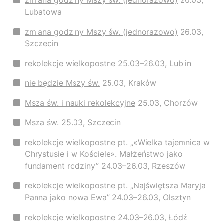
zmiana godziny Mszy św. (jednorazowo)
26.03,
Lubatowa
zmiana godziny Mszy św. (jednorazowo)
26.03,
Szczecin
rekolekcje wielkopostne
25.03–26.03, Lublin
nie będzie Mszy św.
25.03, Kraków
Msza św. i nauki rekolekcyjne
25.03, Chorzów
Msza św.
25.03, Szczecin
rekolekcje wielkopostne
pt. „«Wielka tajemnica w
Chrystusie i w Kościele». Małżeństwo jako
fundament rodziny” 24.03–26.03, Rzeszów
rekolekcje wielkopostne
pt. „Najświętsza Maryja
Panna jako nowa Ewa” 24.03–26.03, Olsztyn
rekolekcje wielkopostne
24.03–26.03, Łódź