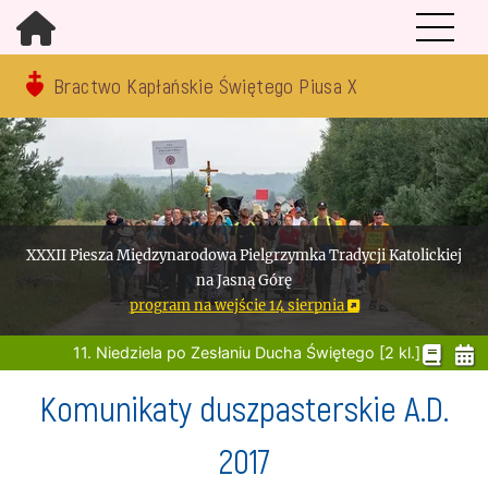
Bractwo Kapłańskie Świętego Piusa X
XXXII Piesza Międzynarodowa Pielgrzymka Tradycji Katolickiej
na Jasną Górę
program na wejście 14 sierpnia
11. Niedziela po Zesłaniu Ducha Świętego [2 kl.]
Komunikaty duszpasterskie A.D.
2017