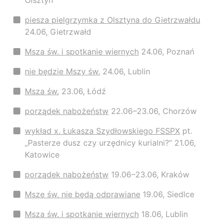
Olsztyn
piesza pielgrzymka z Olsztyna do Gietrzwałdu
24.06, Gietrzwałd
Msza św. i spotkanie wiernych
24.06, Poznań
nie będzie Mszy św.
24.06, Lublin
Msza św.
23.06, Łódź
porządek nabożeństw
22.06–23.06, Chorzów
wykład x. Łukasza Szydłowskiego FSSPX
pt.
„Pasterze dusz czy urzędnicy kurialni?” 21.06,
Katowice
porządek nabożeństw
19.06–23.06, Kraków
Msze św. nie będą odprawiane
19.06, Siedlce
Msza św. i spotkanie wiernych
18.06, Lublin