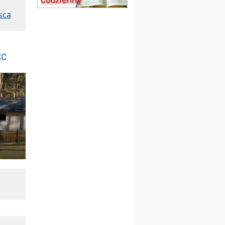
20–22.08
GNIEZNO →
GIETRZWAŁD
sca
Męska pielgrzymka
rowerowa
22.08
OPOLE
Msza św.
sc
23–29.08
BESKIDY
obóz wędrowny dla
chłopców
24–29.08
KRAKÓW
rekolekcje ignacjańskie dla
kobiet
24–29.08
BAJERZE
rekolekcje ignacjańskie dla
mężczyzn
30.08
RAFAŁY
Msza św.
30.08
GNIEZNO
integracyjne spotkanie
wiernych
07–11.09
KASZUBY
ZMIANA
Rekolekcje w drodze