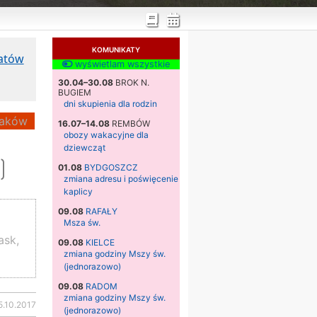
KOMUNIKATY
katów
wyświetlam wszystkie
30.04–30.08
BROK N.
BUGIEM
dni skupienia dla rodzin
aków
16.07–14.08
REMBÓW
obozy wakacyjne dla
dziewcząt
)
01.08
BYDGOSZCZ
zmiana adresu i poświęcenie
kaplicy
09.08
RAFAŁY
Msza św.
ask,
09.08
KIELCE
zmiana godziny Mszy św.
(jednorazowo)
09.08
RADOM
zmiana godziny Mszy św.
5.10.2017
(jednorazowo)