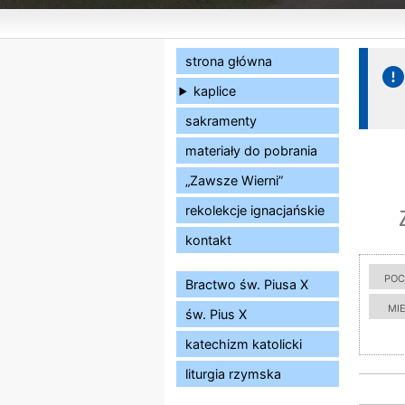
strona główna
kaplice
sakramenty
materiały do pobrania
„Zawsze Wierni”
rekolekcje ignacjańskie
kontakt
poc
Bractwo św. Piusa X
mi
św. Pius X
katechizm katolicki
liturgia rzymska