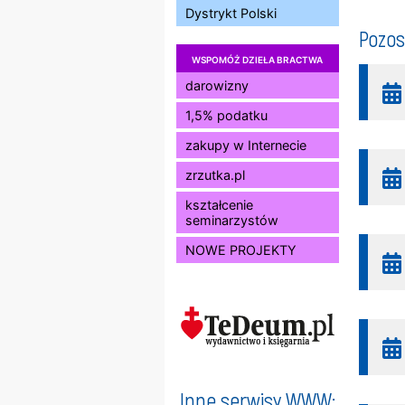
Dystrykt Polski
Pozos
WSPOMÓŻ DZIEŁA BRACTWA
darowizny
1,5% podatku
zakupy w Internecie
zrzutka.pl
kształcenie
seminarzystów
NOWE PROJEKTY
Inne serwisy WWW: