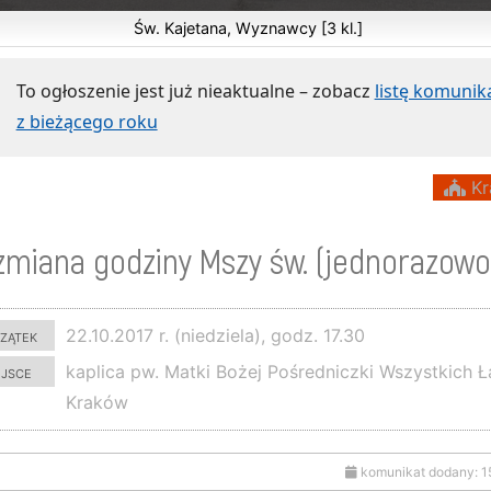
Św. Kajetana, Wyznawcy [3 kl.]
To ogłoszenie jest już nieaktualne – zobacz
listę komuni
z bieżącego roku
Kr
zmiana godziny Mszy św. (jednorazowo
zątek
22.10.2017 r. (niedziela), godz. 17.30
ejsce
kaplica pw. Matki Bożej Pośredniczki Wszystkich Ł
Kraków
komunikat dodany: 1