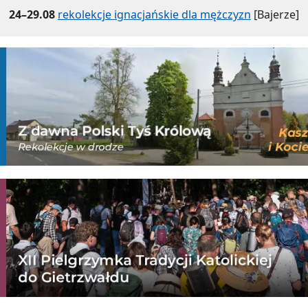
24–29.08
rekolekcje ignacjańskie dla mężczyzn
[Bajerze]