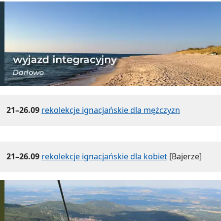
21–26.09
rekolekcje ignacjańskie dla mężczyzn
21–26.09
rekolekcje ignacjańskie dla kobiet
[Bajerze]