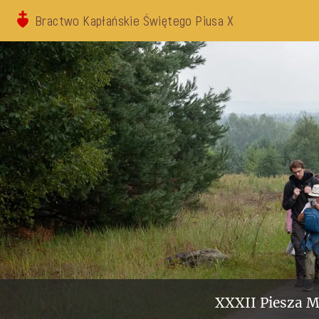
Bractwo Kapłańskie Świętego Piusa X
XXXII Piesza M