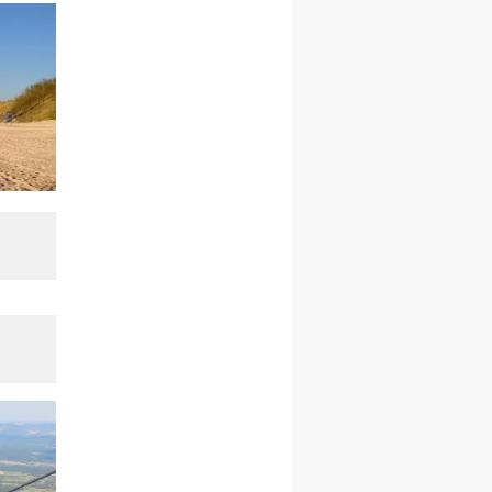
27.12.2026–01.01.2027
ZAWOJA
sylwestrowy wyjazd
integracyjny