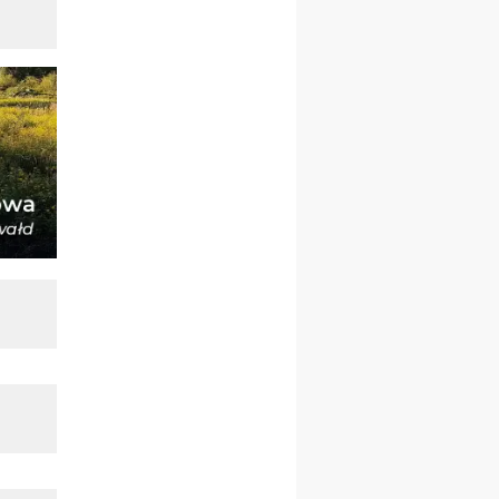
12.09
OLSZTYN
XII Pielgrzymka Tradycji
Katolickiej do Gietrzwałdu
12.09
wyjazd z Poznania przez
Gniezno i Bydgoszcz na
pielgrzymkę do Gietrzwałdu
12.09
wyjazd z Warszawy na
pielgrzymkę do Gietrzwałdu
14–19.09
DARŁOWO
wyjazd integracyjny
21–26.09
KRAKÓW
rekolekcje ignacjańskie dla
mężczyzn
21–26.09
BAJERZE
rekolekcje ignacjańskie dla
kobiet
21–26.09
KARPACZ
wyjazd integracyjny
05–10.10
BAJERZE
ZMIANA
rekolekcje maryjne dla