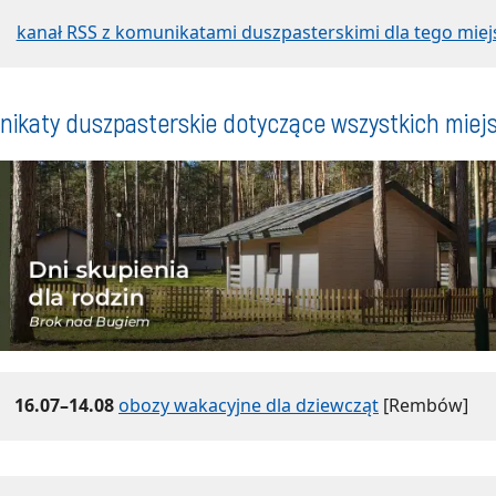
kanał RSS z komunikatami duszpasterskimi dla tego miej
ikaty duszpasterskie dotyczące wszystkich miej
16.07–14.08
obozy wakacyjne dla dziewcząt
[Rembów]