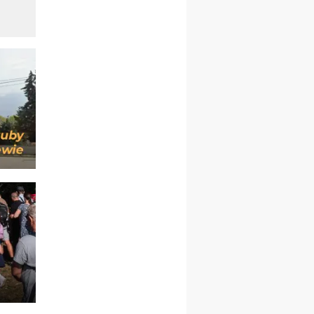
kobiet
19–24.10
KRAKÓW
rekolekcje maryjne dla
mężczyzn
26–31.10
WARSZAWA
rekolekcje ignacjańskie dla
kobiet
09–14.11
KRAKÓW
rekolekcje ignacjańskie dla
kobiet
09–14.11
BAJERZE
rekolekcje ignacjańskie dla
mężczyzn
23–28.11
WARSZAWA
rekolekcje ignacjańskie dla
kobiet
14–19.12
BAJERZE
rekolekcje ignacjańskie dla
kobiet
14–19.12
WARSZAWA
rekolekcje ignacjańskie dla
mężczyzn