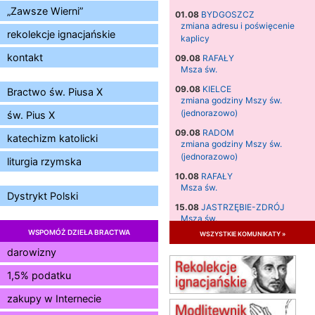
„Zawsze Wierni”
01.08
BYDGOSZCZ
zmiana adresu i poświęcenie
rekolekcje ignacjańskie
kaplicy
kontakt
09.08
RAFAŁY
Msza św.
09.08
KIELCE
Bractwo św. Piusa X
zmiana godziny Mszy św.
(jednorazowo)
św. Pius X
09.08
RADOM
katechizm katolicki
zmiana godziny Mszy św.
(jednorazowo)
liturgia rzymska
10.08
RAFAŁY
Msza św.
Dystrykt Polski
15.08
JASTRZĘBIE-ZDRÓJ
Msza św.
WSPOMÓŻ DZIEŁA BRACTWA
wszystkie komunikaty »
15.08
RADOM
Msza św.
darowizny
15.08
KIELCE
1,5% podatku
Msza św.
zakupy w Internecie
15.08
KOŁOBRZEG
Msza św.