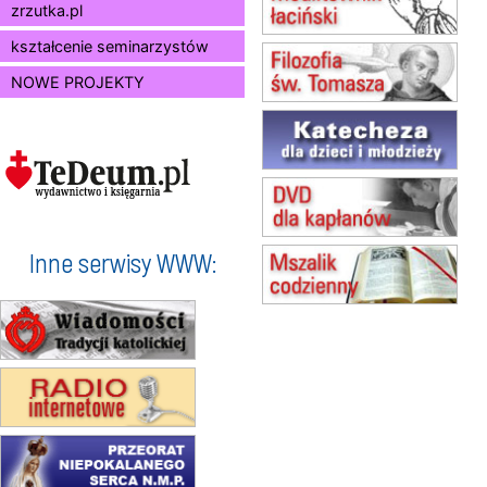
zrzutka.pl
16–22.08
BESKIDY
obóz wędrowny dla dziewcząt
kształcenie seminarzystów
16.08
KOŁOBRZEG
NOWE PROJEKTY
Msza św.
17–21.08
BAJERZE
rekolekcje franciszkańskie
20–22.08
GNIEZNO →
GIETRZWAŁD
Męska pielgrzymka rowerowa
22.08
OPOLE
Msza św.
Inne serwisy WWW:
23–29.08
BESKIDY
obóz wędrowny dla chłopców
24–29.08
KRAKÓW
rekolekcje ignacjańskie dla kobiet
24–29.08
BAJERZE
rekolekcje ignacjańskie dla
mężczyzn
30.08
RAFAŁY
Msza św.