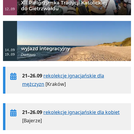
21–26.09
rekolekcje ignacjańskie dla
mężczyzn
[Kraków]
21–26.09
rekolekcje ignacjańskie dla kobiet
[Bajerze]