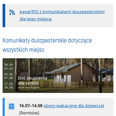
kanał RSS z komunikatami duszpasterskimi
dla tego miejsca
Komunikaty duszpasterskie dotyczące
wszystkich miejsc
16.07–14.08
obozy wakacyjne dla dziewcząt
[Rembów]