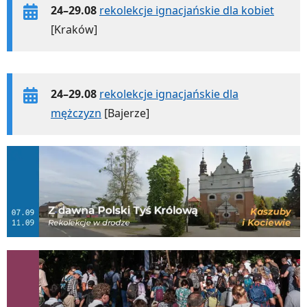
24–29.08
rekolekcje ignacjańskie dla kobiet
[Kraków]
24–29.08
rekolekcje ignacjańskie dla
mężczyzn
[Bajerze]