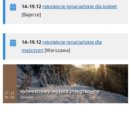
14–19.12
rekolekcje ignacjańskie dla kobiet
[Bajerze]
14–19.12
rekolekcje ignacjańskie dla
mężczyzn
[Warszawa]