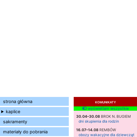
strona główna
KOMUNIKATY
wyświetlam wszystkie
kaplice
30.04–30.08
BROK N. BUGIEM
sakramenty
dni skupienia dla rodzin
16.07–14.08
REMBÓW
materiały do pobrania
obozy wakacyjne dla dziewcząt