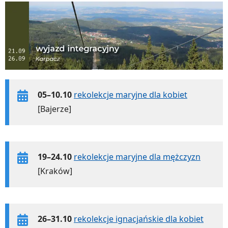
05–10.10
rekolekcje maryjne dla kobiet
[Bajerze]
19–24.10
rekolekcje maryjne dla mężczyzn
[Kraków]
26–31.10
rekolekcje ignacjańskie dla kobiet