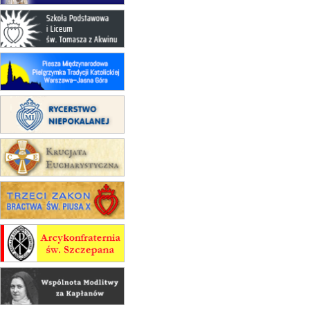
30.08
GNIEZNO
integracyjne spotkanie wiernych
07–11.09
KASZUBY
ZMIANA
Rekolekcje w drodze
12.09
OLSZTYN
XII Pielgrzymka Tradycji
Katolickiej do Gietrzwałdu
12.09
wyjazd z Poznania przez
Gniezno i Bydgoszcz na
pielgrzymkę do Gietrzwałdu
12.09
wyjazd z Warszawy na
pielgrzymkę do Gietrzwałdu
14–19.09
DARŁOWO
wyjazd integracyjny
21–26.09
KRAKÓW
rekolekcje ignacjańskie dla
mężczyzn
21–26.09
BAJERZE
rekolekcje ignacjańskie dla kobiet
21–26.09
KARPACZ