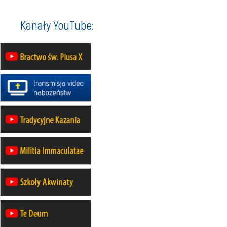
wyjazd integracyjny
05–10.10
BAJERZE
ZMIANA
Kanały YouTube:
rekolekcje maryjne dla kobiet
19–24.10
KRAKÓW
rekolekcje maryjne dla mężczyzn
26–31.10
WARSZAWA
rekolekcje ignacjańskie dla kobiet
09–14.11
KRAKÓW
rekolekcje ignacjańskie dla kobiet
09–14.11
BAJERZE
rekolekcje ignacjańskie dla
mężczyzn
23–28.11
WARSZAWA
rekolekcje ignacjańskie dla kobiet
14–19.12
BAJERZE
rekolekcje ignacjańskie dla kobiet
14–19.12
WARSZAWA
rekolekcje ignacjańskie dla
mężczyzn
27.12.2026–01.01.2027
ZAWOJA
sylwestrowy wyjazd integracyjny