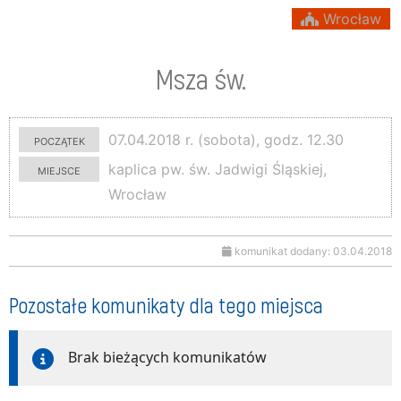
Wrocław
Msza św.
początek
07.04.2018 r. (sobota), godz. 12.30
miejsce
kaplica pw. św. Jadwigi Śląskiej,
Wrocław
komunikat dodany: 03.04.2018
Pozostałe komunikaty dla tego miejsca
Brak bieżących komunikatów