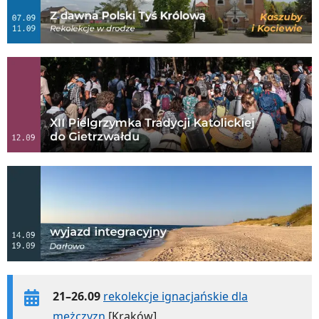
21–26.09
rekolekcje ignacjańskie dla
mężczyzn
[Kraków]