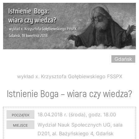
Gdańsk
wykład x. Krzysztofa Gołębiewskiego FSSPX
Istnienie Boga – wiara czy wiedza?
początek
18.04.2018 r. (środa), godz. 18.00
miejsce
Wydział Nauk Społecznych UG, sala
D201, al. Bażyńskiego 4, Gdańsk