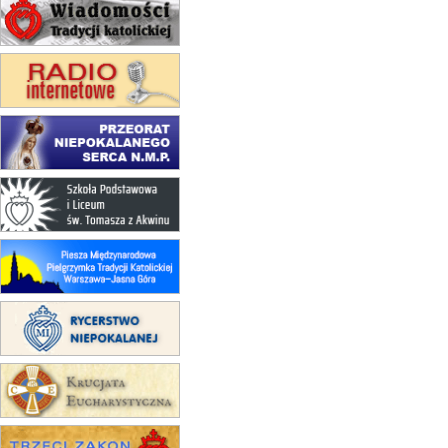
24–29.08
KRAKÓW
rekolekcje ignacjańskie dla kobiet
24–29.08
BAJERZE
rekolekcje ignacjańskie dla
mężczyzn
30.08
RAFAŁY
Msza św.
30.08
GNIEZNO
integracyjne spotkanie wiernych
07–11.09
KASZUBY
ZMIANA
Rekolekcje w drodze
12.09
OLSZTYN
XII Pielgrzymka Tradycji
Katolickiej do Gietrzwałdu
12.09
wyjazd z Poznania przez
Gniezno i Bydgoszcz na
pielgrzymkę do Gietrzwałdu
12.09
wyjazd z Warszawy na
pielgrzymkę do Gietrzwałdu