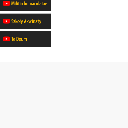
rekolekcje ignacjańskie dla kobiet
14–19.12
BAJERZE
rekolekcje ignacjańskie dla kobiet
14–19.12
WARSZAWA
rekolekcje ignacjańskie dla
mężczyzn
27.12.2026–01.01.2027
ZAWOJA
sylwestrowy wyjazd integracyjny