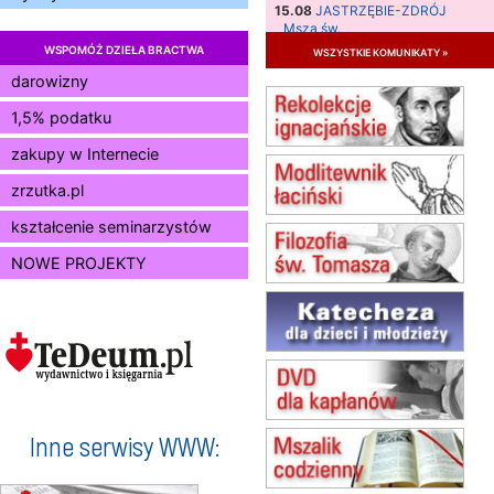
15.08
JASTRZĘBIE-ZDRÓJ
Msza św.
WSPOMÓŻ DZIEŁA BRACTWA
wszystkie komunikaty »
15.08
RADOM
Msza św.
darowizny
15.08
KIELCE
1,5% podatku
Msza św.
zakupy w Internecie
15.08
KOŁOBRZEG
Msza św.
zrzutka.pl
16–22.08
BESKIDY
obóz wędrowny dla dziewcząt
kształcenie seminarzystów
16.08
KOŁOBRZEG
NOWE PROJEKTY
Msza św.
17–21.08
BAJERZE
rekolekcje franciszkańskie
20–22.08
GNIEZNO →
GIETRZWAŁD
Męska pielgrzymka rowerowa
22.08
OPOLE
Msza św.
Inne serwisy WWW:
23–29.08
BESKIDY
obóz wędrowny dla chłopców