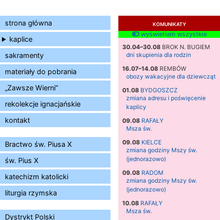
strona główna
KOMUNIKATY
wyświetlam wszystkie
kaplice
30.04–30.08
BROK N. BUGIEM
sakramenty
dni skupienia dla rodzin
16.07–14.08
REMBÓW
materiały do pobrania
obozy wakacyjne dla dziewcząt
„Zawsze Wierni”
01.08
BYDGOSZCZ
zmiana adresu i poświęcenie
rekolekcje ignacjańskie
kaplicy
kontakt
09.08
RAFAŁY
Msza św.
09.08
KIELCE
Bractwo św. Piusa X
zmiana godziny Mszy św.
(jednorazowo)
św. Pius X
09.08
RADOM
katechizm katolicki
zmiana godziny Mszy św.
(jednorazowo)
liturgia rzymska
10.08
RAFAŁY
Msza św.
Dystrykt Polski