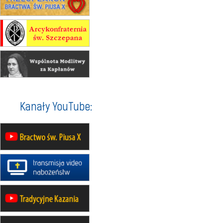
14–19.09
DARŁOWO
wyjazd integracyjny
21–26.09
KRAKÓW
rekolekcje ignacjańskie dla
mężczyzn
21–26.09
BAJERZE
rekolekcje ignacjańskie dla kobiet
21–26.09
KARPACZ
wyjazd integracyjny
05–10.10
BAJERZE
ZMIANA
Kanały YouTube:
rekolekcje maryjne dla kobiet
19–24.10
KRAKÓW
rekolekcje maryjne dla mężczyzn
26–31.10
WARSZAWA
rekolekcje ignacjańskie dla kobiet
09–14.11
KRAKÓW
rekolekcje ignacjańskie dla kobiet
09–14.11
BAJERZE
rekolekcje ignacjańskie dla
mężczyzn
23–28.11
WARSZAWA