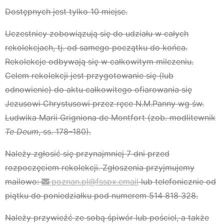
Dostępnych jest tylko 10 miejsc.
Uczestnicy zobowiązują się do udziału w całych
rekolekcjach, tj. od samego początku do końca.
Rekolekcje odbywają się w całkowitym milczeniu.
Celem rekolekcji jest przygotowanie się (lub
odnowienie) do aktu całkowitego ofiarowania się
Jezusowi Chrystusowi przez ręce N.M.Panny wg św.
Ludwika Marii Grigniona de Montfort (zob. modlitewnik
Te Deum
, ss. 178–180).
Należy zgłosić się przynajmniej 7 dni przed
rozpoczęciem rekolekcji. Zgłoszenia przyjmujemy
mailowo:
poznan.pl@fsspx.email
lub telefonicznie od
piątku do poniedziałku pod numerem 514 818 328.
Należy przywieźć ze sobą śpiwór lub pościel, a także