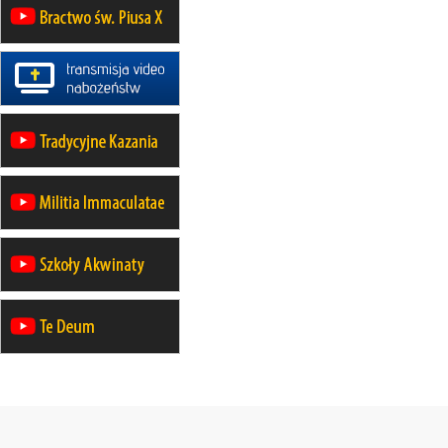
rekolekcje maryjne dla mężczyzn
26–31.10
WARSZAWA
rekolekcje ignacjańskie dla kobiet
09–14.11
KRAKÓW
rekolekcje ignacjańskie dla kobiet
09–14.11
BAJERZE
rekolekcje ignacjańskie dla
mężczyzn
23–28.11
WARSZAWA
rekolekcje ignacjańskie dla kobiet
14–19.12
BAJERZE
rekolekcje ignacjańskie dla kobiet
14–19.12
WARSZAWA
rekolekcje ignacjańskie dla
mężczyzn
27.12.2026–01.01.2027
ZAWOJA
sylwestrowy wyjazd integracyjny