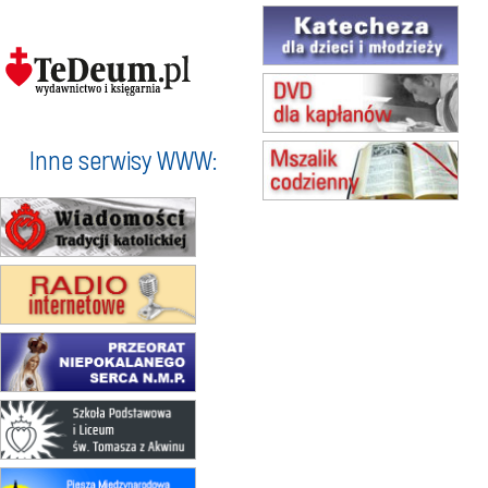
17–21.08
BAJERZE
rekolekcje franciszkańskie
20–22.08
GNIEZNO →
GIETRZWAŁD
Męska pielgrzymka rowerowa
22.08
OPOLE
Msza św.
Inne serwisy WWW:
23–29.08
BESKIDY
obóz wędrowny dla chłopców
24–29.08
KRAKÓW
rekolekcje ignacjańskie dla kobiet
24–29.08
BAJERZE
rekolekcje ignacjańskie dla
mężczyzn
30.08
RAFAŁY
Msza św.
30.08
GNIEZNO
integracyjne spotkanie wiernych
07–11.09
KASZUBY
ZMIANA
Rekolekcje w drodze
12.09
OLSZTYN