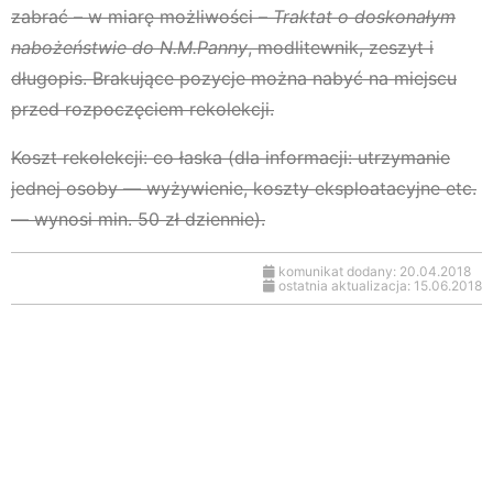
zabrać – w miarę możliwości –
Traktat o doskonałym
nabożeństwie do N.M.Panny
, modlitewnik, zeszyt i
długopis. Brakujące pozycje można nabyć na miejscu
przed rozpoczęciem rekolekcji.
Koszt rekolekcji: co łaska (dla informacji: utrzymanie
jednej osoby — wyżywienie, koszty eksploatacyjne etc.
— wynosi min. 50 zł dziennie).
komunikat dodany: 20.04.2018
ostatnia aktualizacja: 15.06.2018