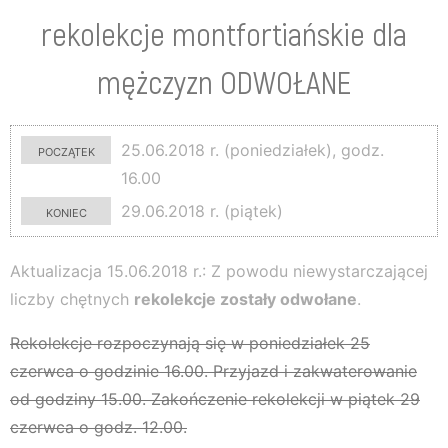
rekolekcje montfortiańskie dla
mężczyzn ODWOŁANE
początek
25.06.2018 r. (poniedziałek), godz.
16.00
koniec
29.06.2018 r. (piątek)
Aktualizacja 15.06.2018 r.: Z powodu niewystarczającej
liczby chętnych
rekolekcje zostały odwołane
.
Rekolekcje rozpoczynają się w poniedziałek 25
czerwca o godzinie 16.00. Przyjazd i zakwaterowanie
od godziny 15.00. Zakończenie rekolekcji w piątek 29
czerwca o godz. 12.00.