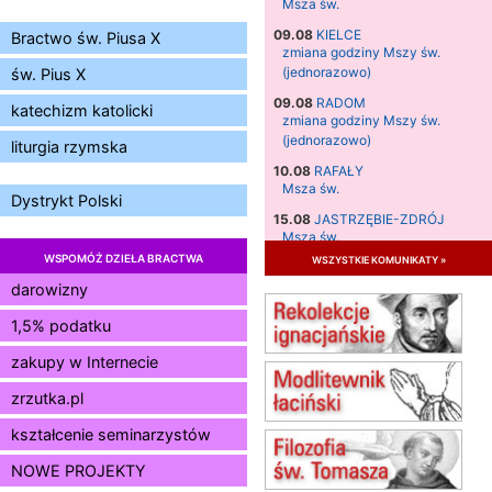
Msza św.
09.08
KIELCE
Bractwo św. Piusa X
zmiana godziny Mszy św.
(jednorazowo)
św. Pius X
09.08
RADOM
katechizm katolicki
zmiana godziny Mszy św.
(jednorazowo)
liturgia rzymska
10.08
RAFAŁY
Msza św.
Dystrykt Polski
15.08
JASTRZĘBIE-ZDRÓJ
Msza św.
WSPOMÓŻ DZIEŁA BRACTWA
wszystkie komunikaty »
15.08
RADOM
Msza św.
darowizny
15.08
KIELCE
1,5% podatku
Msza św.
zakupy w Internecie
15.08
KOŁOBRZEG
Msza św.
zrzutka.pl
16–22.08
BESKIDY
obóz wędrowny dla dziewcząt
kształcenie seminarzystów
16.08
KOŁOBRZEG
NOWE PROJEKTY
Msza św.