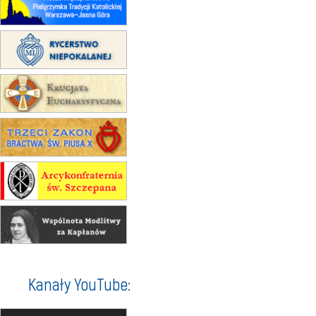
XII Pielgrzymka Tradycji
Katolickiej do Gietrzwałdu
12.09
wyjazd z Poznania przez
Gniezno i Bydgoszcz na
pielgrzymkę do Gietrzwałdu
12.09
wyjazd z Warszawy na
pielgrzymkę do Gietrzwałdu
14–19.09
DARŁOWO
wyjazd integracyjny
21–26.09
KRAKÓW
rekolekcje ignacjańskie dla
mężczyzn
21–26.09
BAJERZE
rekolekcje ignacjańskie dla kobiet
21–26.09
KARPACZ
wyjazd integracyjny
05–10.10
BAJERZE
ZMIANA
Kanały YouTube:
rekolekcje maryjne dla kobiet
19–24.10
KRAKÓW